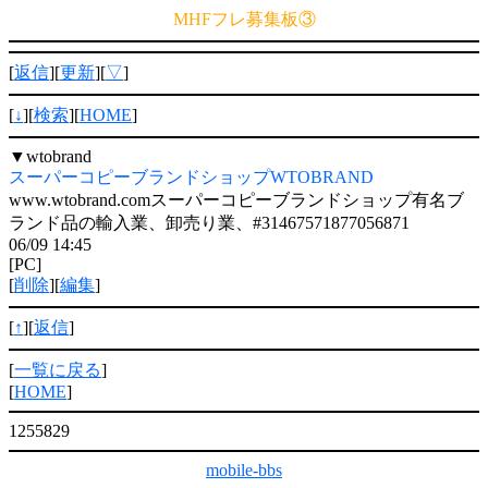
MHFフレ募集板③
[
返信
][
更新
][
▽
]
[
↓
][
検索
][
HOME
]
▼
wtobrand
スーパーコピーブランドショップWTOBRAND
www.wtobrand.comスーパーコピーブランドショップ有名ブ
ランド品の輸入業、卸売り業、#31467571877056871
06/09 14:45
[PC]
[
削除
][
編集
]
[
↑
][
返信
]
[
一覧に戻る
]
[
HOME
]
1255829
mobile-bbs