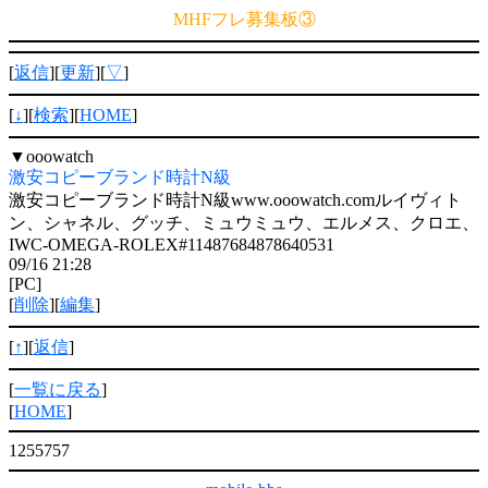
MHFフレ募集板③
[
返信
][
更新
][
▽
]
[
↓
][
検索
][
HOME
]
▼
ooowatch
激安コピーブランド時計N級
激安コピーブランド時計N級www.ooowatch.comルイヴィト
ン、シャネル、グッチ、ミュウミュウ、エルメス、クロエ、
IWC-OMEGA-ROLEX#11487684878640531
09/16 21:28
[PC]
[
削除
][
編集
]
[
↑
][
返信
]
[
一覧に戻る
]
[
HOME
]
1255757