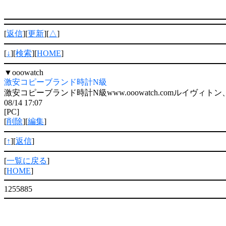
[
返信
][
更新
][
△
]
[
↓
][
検索
][
HOME
]
▼
ooowatch
激安コピーブランド時計N級
激安コピーブランド時計N級www.ooowatch.comルイヴィ
08/14 17:07
[PC]
[
削除
][
編集
]
[
↑
][
返信
]
[
一覧に戻る
]
[
HOME
]
1255885