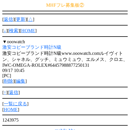
MHFフレ募集板②
[
返信
][
更新
][
△
]
[
↓
][
検索
][
HOME
]
▼
ooowatch
激安コピーブランド時計N級
激安コピーブランド時計N級www.ooowatch.comルイヴィト
ン、シャネル、グッチ、ミュウミュウ、エルメス、クロエ、
IWC-OMEGA-ROLEX#64457988877250131
09/17 10:45
[PC]
[
削除
][
編集
]
[
↑
][
返信
]
[
一覧に戻る
]
[
HOME
]
1243975