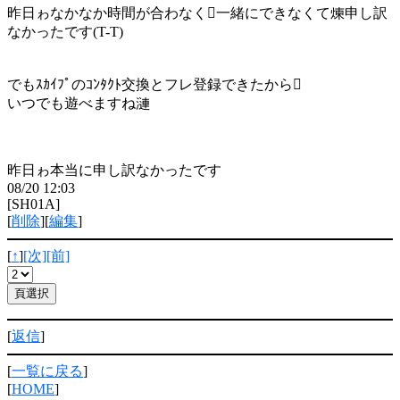
昨日ゎなかなか時間が合わなく一緒にできなくて煉申し訳
なかったです(T-T)
でもｽｶｲﾌﾟのｺﾝﾀｸﾄ交換とフレ登録できたから
いつでも遊べますね漣
昨日ゎ本当に申し訳なかったです
08/20 12:03
[SH01A]
[
削除
][
編集
]
[
↑
]
[次]
[前]
[
返信
]
[
一覧に戻る
]
[
HOME
]