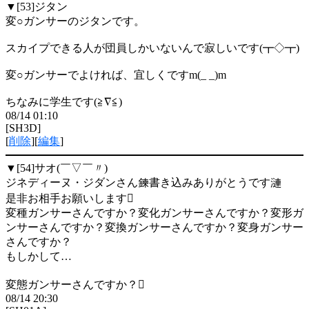
▼[53]
ジタン
変○ガンサーのジタンです。
スカイプできる人が団員しかいないんで寂しいです(┳◇┳)
変○ガンサーでよければ、宜しくですm(_ _)m
ちなみに学生です(≧∇≦)
08/14 01:10
[SH3D]
[
削除
][
編集
]
▼[54]
サオ(￣▽￣〃)
ジネディーヌ・ジダンさん鍊書き込みありがとうです漣
是非お相手お願いします
変種ガンサーさんですか？変化ガンサーさんですか？変形ガ
ンサーさんですか？変換ガンサーさんですか？変身ガンサー
さんですか？
もしかして…
変態ガンサーさんですか？
08/14 20:30