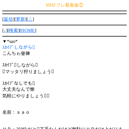
MHFフレ募集板②
[
返信
][
更新
][
△
]
[
↓
][
検索
][
HOME
]
▼
*sao*
ｽｶｲﾌﾟしながら
こんちゎ瑩鍊
ｽｶｲﾌﾟしながら
マッタリ狩りましょう
ｽｶｲﾌﾟなしでも
大丈夫なんで樂
気軽にやりましょう
名前：ｓａｏ