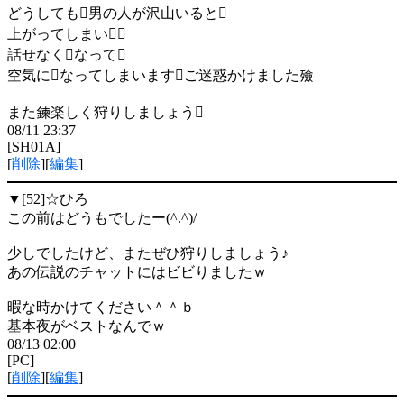
どうしても男の人が沢山いると
上がってしまい
話せなくなって
空気になってしまいますご迷惑かけました殮
また鍊楽しく狩りしましょう
08/11 23:37
[SH01A]
[
削除
][
編集
]
▼[52]
☆ひろ
この前はどうもでしたー(^.^)/
少しでしたけど、またぜひ狩りしましょう♪
あの伝説のチャットにはビビりましたｗ
暇な時かけてください＾＾ｂ
基本夜がベストなんでｗ
08/13 02:00
[PC]
[
削除
][
編集
]