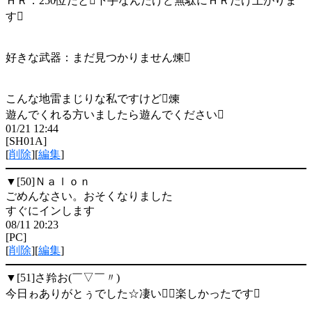
ＨＲ：250位だと下手なんだけど無駄にＨＲだけ上がりま
す
好きな武器：まだ見つかりません煉
こんな地雷まじりな私ですけど煉
遊んでくれる方いましたら遊んでください
01/21 12:44
[SH01A]
[
削除
][
編集
]
▼[50]
Ｎａｌｏｎ
ごめんなさい。おそくなりました
すぐにインします
08/11 20:23
[PC]
[
削除
][
編集
]
▼[51]
さ羚お(￣▽￣〃)
今日ゎありがとぅでした☆凄い楽しかったです