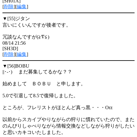
[SH01A]
[
削除
][
編集
]
▼[55]
ジタン
言いにくいんですが後者です。
冗談なんですが(≧∇≦)
08/14 21:56
[SH3D]
[
削除
][
編集
]
▼[56]
BOBU
||･-･) まだ募集してるかな？？
始めまして ＢＯＢＵ と申します。
5.0で引退して8.5で復帰しました。
ところが、フレリストがほとんど真っ黒・・・Orz
以前からスカイプやりながらの狩りに慣れていたので、また
のんびりしゃべりながら情報交換などしながら狩りがしたい
と思いカキコいたしました。