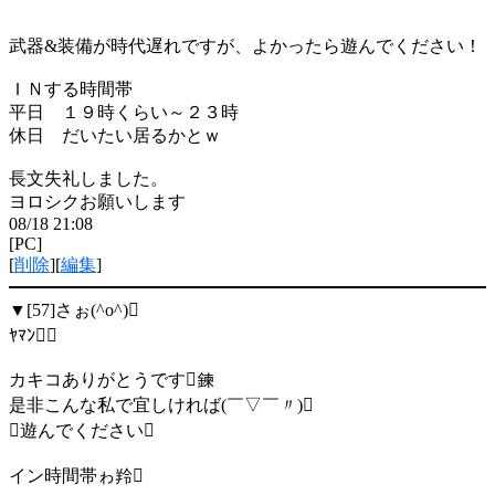
武器&装備が時代遅れですが、よかったら遊んでください！
ＩＮする時間帯
平日 １９時くらい～２３時
休日 だいたい居るかとｗ
長文失礼しました。
ヨロシクお願いします
08/18 21:08
[PC]
[
削除
][
編集
]
▼[57]
さぉ(^o^)
ﾔﾏﾝ
カキコありがとうです鍊
是非こんな私で宜しければ(￣▽￣〃)
遊んでください
イン時間帯ゎ羚