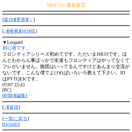
MHFフレ募集板②
[
返信
][
更新
][
▽
]
[
↓
][
検索
][
HOME
]
▼
Leopard
初心者です。
フロンティアシリーズ初めてです。ただいまHR33です。ほ
んとわからん事ばっかで友達もフロンティアはやってなくて
フレがいません。猟団はいってるんですけどあんまり交流が
ないです。こんな僕でよければいろいろ教えて下さい。ID
はPYTQEKです。
07/07 22:43
[PC]
[
削除
][
編集
]
[
↑
][
返信
]
[
一覧に戻る
]
[
HOME
]