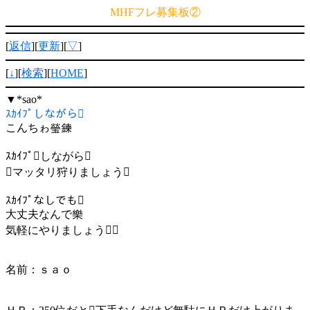
MHFフレ募集板②
[
返信
][
更新
][
▽
]
[
↓
][
検索
][
HOME
]
▼
*sao*
ｽｶｲﾌﾟしながら
こんちゎ瑩鍊
ｽｶｲﾌﾟしながら
マッタリ狩りましょう
ｽｶｲﾌﾟなしでも
大丈夫なんで樂
気軽にやりましょう
名前：ｓａｏ