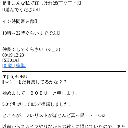
是非こんな私で宜しければ(￣▽￣〃)
遊んでください
イン時間帯ゎ羚
18時～22時ぐらいまででふ
仲良くしてくらさい（○＿○）
08/19 12:23
[SH01A]
[
削除
][
編集
]
▼[56]
BOBU
||･-･) まだ募集してるかな？？
始めまして ＢＯＢＵ と申します。
5.0で引退して8.5で復帰しました。
ところが、フレリストがほとんど真っ黒・・・Orz
以前からスカイプやりながらの狩りに慣れていたので、また