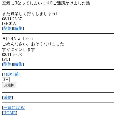
空気になってしまいますご迷惑かけました殮
また鍊楽しく狩りしましょう
08/11 23:37
[SH01A]
[
削除
][
編集
]
▼[50]
Ｎａｌｏｎ
ごめんなさい。おそくなりました
すぐにインします
08/11 20:23
[PC]
[
削除
][
編集
]
[
↑
]
[次]
[前]
[
返信
]
[
一覧に戻る
]
[
HOME
]