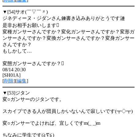
▼[54]
サオ(￣▽￣〃)
ジネディーヌ・ジダンさん鍊書き込みありがとうです漣
是非お相手お願いします
変種ガンサーさんですか？変化ガンサーさんですか？変形ガ
ンサーさんですか？変換ガンサーさんですか？変身ガンサー
さんですか？
もしかして…
変態ガンサーさんですか？
08/14 20:30
[SH01A]
[
削除
][
編集
]
▼[53]
ジタン
変○ガンサーのジタンです。
スカイプできる人が団員しかいないんで寂しいです(┳◇┳)
変○ガンサーでよければ、宜しくですm(_ _)m
ちなみに学生です(≧∇≦)