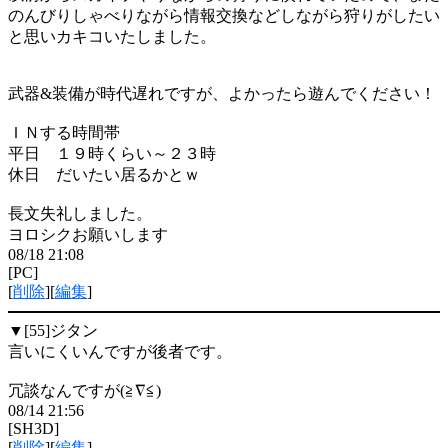
のんびりしゃべりながら情報交換などしながら狩りがしたい
と思いカキコいたしました。
武器&装備が時代遅れですが、よかったら遊んでください！
ＩＮする時間帯
平日 １９時くらい～２３時
休日 だいたい居るかとｗ
長文失礼しました。
ヨロシクお願いします
08/18 21:08
[PC]
[
削除
][
編集
]
▼[55]
ジタン
言いにくいんですが後者です。
冗談なんですが(≧∇≦)
08/14 21:56
[SH3D]
[
削除
][
編集
]