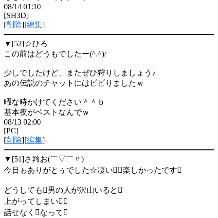
08/14 01:10
[SH3D]
[
削除
][
編集
]
▼[52]
☆ひろ
この前はどうもでしたー(^.^)/
少しでしたけど、またぜひ狩りしましょう♪
あの伝説のチャットにはビビりましたｗ
暇な時かけてください＾＾ｂ
基本夜がベストなんでｗ
08/13 02:00
[PC]
[
削除
][
編集
]
▼[51]
さ羚お(￣▽￣〃)
今日ゎありがとぅでした☆凄い楽しかったです
どうしても男の人が沢山いると
上がってしまい
話せなくなって