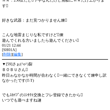
ＨＲ：250位だと下手なんだけど無駄にＨＲだけ上がりま
す
好きな武器：まだ見つかりません煉
こんな地雷まじりな私ですけど煉
遊んでくれる方いましたら遊んでください
01/21 12:44
[SH01A]
[
削除
][
編集
]
▼[59]
さぉ(^o^)裂
ＢＯＢＵさん
昨日ゎなかなか時間が合わなく一緒にできなくて煉申し訳
なかったです(T-T)
でもｽｶｲﾌﾟのｺﾝﾀｸﾄ交換とフレ登録できたから
いつでも遊べますね漣