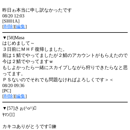
昨日ゎ本当に申し訳なかったです
08/20 12:03
[SH01A]
[
削除
][
編集
]
▼[58]
Masa
はじめまして～
３日前にＭＨＦ復帰しました。
前は１鯖でやってましたが２鯖のアカウントがもらえたので
今は２鯖でやってますｗ
もしよかったら一緒にスカイプしながら狩りできたらなと思
ってます。
ＰＳないのでそれでも問題なければよろしくです＞＜
08/20 09:36
[PC]
[
削除
][
編集
]
▼[57]
さぉ(^o^)
ﾔﾏﾝ
カキコありがとうです鍊