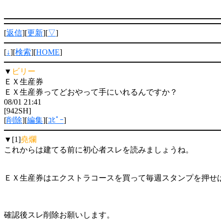
[
返信
][
更新
][
▽
]
[
↓
][
検索
][
HOME
]
▼
ビリー
ＥＸ生産券
ＥＸ生産券ってどおやって手にいれるんですか？
08/01 21:41
[942SH]
[
削除
][
編集
][
ｺﾋﾟｰ
]
▼[1]
堯爛
これからは建てる前に初心者スレを読みましょうね。
ＥＸ生産券はエクストラコースを買って毎週スタンプを押せ
確認後スレ削除お願いします。