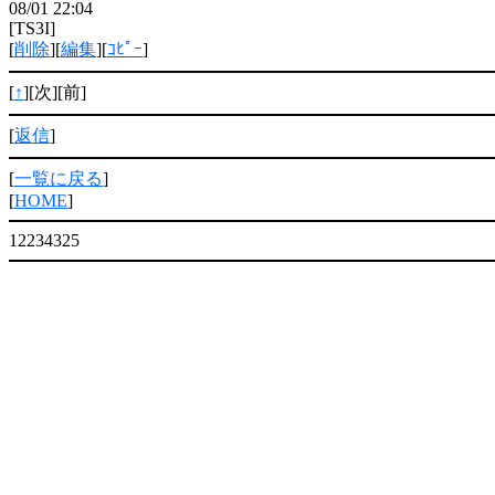
08/01 22:04
[TS3I]
[
削除
][
編集
][
ｺﾋﾟｰ
]
[
↑
][次][前]
[
返信
]
[
一覧に戻る
]
[
HOME
]
12234325