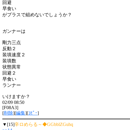
回避
早食い
がプラスで組めないでしょうか？
ガンナーは
剛力三点
反動２
装填速度２
装填数
状態異常
回避２
早食い
ランナー
いけますか？
02/09 08:50
[F08A3]
[
削除
][
編集
][
ｺﾋﾟｰ
]
▼[15]
辛ロめらる～◆GGbblZGuhq