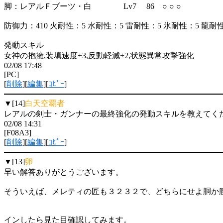
脚：レアルＦブーツ・白 Lv7 86 ○ ○ ○
防御力：410 火耐性：5 水耐性：5 雷耐性：5 氷耐性：5 龍耐
発動スキル
女神の抱擁,装填速度+3,反動軽減+2,状態異常攻撃強化
02/08 17:48
[PC]
[
削除
][
編集
][
ｺﾋﾟｰ
]
▼[14]
白天空覇者
レアルの剣士・ガンナーの最終強化の発動スキルを教えてく
02/08 14:31
[F08A3]
[
削除
][
編集
][
ｺﾋﾟｰ
]
▼[13]
卵
早い解答ありがとうございます。
そういえば、メレティの匠も３２３２で、どちらにせよ胴か
インしたら見た目確認してみます。