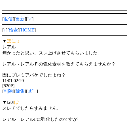
[
返信
][
更新
][
▽
]
[
↓
][
検索
][
HOME
]
▼
ぽにょ
レアル
無かったと思い、スレ上げさせてもらいました。
レアル～レアルＦの強化素材を教えてもらえませんか？
因にプレミアパケでしたよね？
11/01 02:29
[820P]
[
削除
][
編集
][
ｺﾋﾟｰ
]
▼[20]
ぽ
スレチでしたらすみません。
レアル→レアルFに強化したのですが