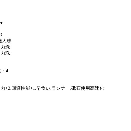
●
Ｇ
達人珠
剛力珠
剛力珠
性：4
力+2,回避性能+1,早食い,ランナー,砥石使用高速化