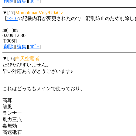
[
削除
][
編集
][
ｺﾋﾟｰ
]
▼[17]
MomohmanVrsy/U9aCv
【
>>16
の記載内容が変更されたので、混乱防止のため削除し
m(__)m
02/09 12:30
[P905i]
[
削除
][
編集
][
ｺﾋﾟｰ
]
▼[16]
白天空覇者
たびたびすいません。
早い対応ありがとうございます♪
これはどっちもメインで使っており、
高耳
龍風
ランナー
剛力三点
毒無効
高速砥石