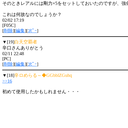
そのときレアルには剛力×5をセットしておいたのですが、強
これは何故なのでしょうか？
02/02 17:19
[F05C]
[
削除
][
編集
][
ｺﾋﾟｰ
]
▼[19]
白天空覇者
辛口さんありがとう
02/11 22:48
[PC]
[
削除
][
編集
][
ｺﾋﾟｰ
]
▼[18]
辛ロめらる～◆GGbblZGuhq
>>16
初めて使用したかもしれません・・・