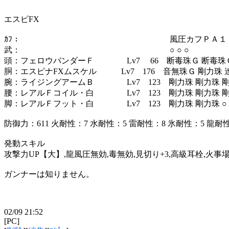
エスピFX
ｶﾌ： 風圧カフＰＡ１ 
武： ○ ○ ○
頭：フェロウバンダーＦ Lv7 66 断毒珠Ｇ 断毒珠
胴：エスピナFXムスケル Lv7 176 音無珠Ｇ 剛力珠 
腕：ライジングアームＢ Lv7 123 剛力珠 剛力珠 
腰：レアルＦコイル・白 Lv7 123 剛力珠 剛力珠 
脚：レアルＦフット・白 Lv7 123 剛力珠 剛力珠 ○
防御力：611 火耐性：7 水耐性：5 雷耐性：8 氷耐性：5 龍耐
発動スキル
攻撃力UP【大】,龍風圧無効,毒無効,見切り+3,高級耳栓,火事場
ガンナーは知りません。
02/09 21:52
[PC]