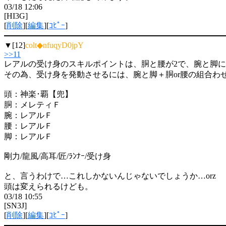
03/18 12:06
[HI3G]
[
削除
][
編集
][
ｺﾋﾟｰ
]
▼[12]
colt◆nfuqyD0jpY
>>11
レアルの受け身のスキルポイントは、胴と腰が2で、腕と脚に
その為、受け身を発動させるには、腕と脚＋胴or腰の組合わ
頭：神楽･覇【兜】
胴：メレティＦ
腕：レアルＦ
腰：レアルＦ
脚：レアルＦ
剛力/龍風/高耳/匠/ﾗﾝﾅｰ/受け身
と、言うわけで…これしかないんじゃないでしょうか…orz
頭は変えられるけども。
03/18 10:55
[SN3J]
[
削除
][
編集
][
ｺﾋﾟｰ
]