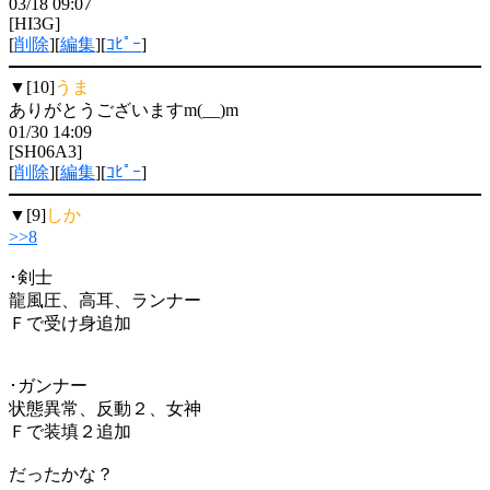
03/18 09:07
[HI3G]
[
削除
][
編集
][
ｺﾋﾟｰ
]
▼[10]
うま
ありがとうございますm(__)m
01/30 14:09
[SH06A3]
[
削除
][
編集
][
ｺﾋﾟｰ
]
▼[9]
しか
>>8
･剣士
龍風圧、高耳、ランナー
Ｆで受け身追加
･ガンナー
状態異常、反動２、女神
Ｆで装填２追加
だったかな？