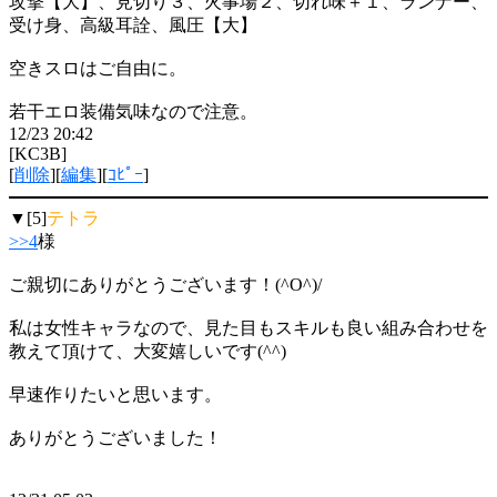
攻撃【大】、見切り３、火事場２、切れ味＋１、ランナー、
受け身、高級耳詮、風圧【大】
空きスロはご自由に。
若干エロ装備気味なので注意。
12/23 20:42
[KC3B]
[
削除
][
編集
][
ｺﾋﾟｰ
]
▼[5]
テトラ
>>4
様
ご親切にありがとうございます！(^O^)/
私は女性キャラなので、見た目もスキルも良い組み合わせを
教えて頂けて、大変嬉しいです(^^)
早速作りたいと思います。
ありがとうございました！