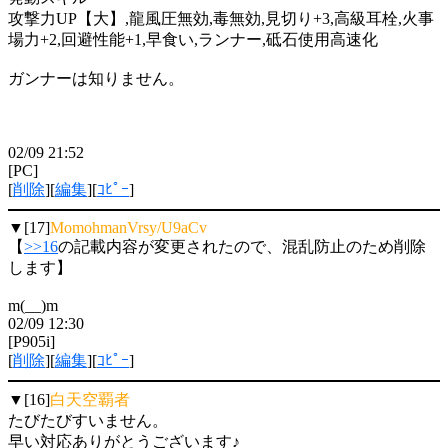
攻撃力UP【大】,龍風圧無効,毒無効,見切り+3,高級耳栓,火事
場力+2,回避性能+1,早食い,ランナー,砥石使用高速化
ガンナーは知りません。
02/09 21:52
[PC]
[
削除
][
編集
][
ｺﾋﾟｰ
]
▼[17]
MomohmanVrsy/U9aCv
【
>>16
の記載内容が変更されたので、混乱防止のため削除
します】
m(__)m
02/09 12:30
[P905i]
[
削除
][
編集
][
ｺﾋﾟｰ
]
▼[16]
白天空覇者
たびたびすいません。
早い対応ありがとうございます♪