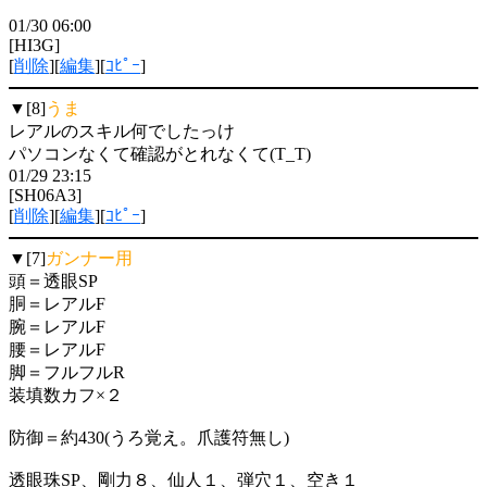
01/30 06:00
[HI3G]
[
削除
][
編集
][
ｺﾋﾟｰ
]
▼[8]
うま
レアルのスキル何でしたっけ
パソコンなくて確認がとれなくて(T_T)
01/29 23:15
[SH06A3]
[
削除
][
編集
][
ｺﾋﾟｰ
]
▼[7]
ガンナー用
頭＝透眼SP
胴＝レアルF
腕＝レアルF
腰＝レアルF
脚＝フルフルR
装填数カフ×２
防御＝約430(うろ覚え。爪護符無し)
透眼珠SP、剛力８、仙人１、弾穴１、空き１