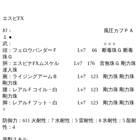
エスピFX
ｶﾌ： 風圧カフＰＡ
１ ●
武： ○ ○ ○
頭：フェロウバンダーＦ Lv7 66 断毒珠Ｇ 断毒
珠Ｇ
胴：エスピナFXムスケル Lv7 176 音無珠Ｇ 剛力珠
達人珠
腕：ライジングアームＢ Lv7 123 剛力珠 剛力珠
剛力珠
腰：レアルＦコイル・白 Lv7 123 剛力珠 剛力珠
剛力珠
脚：レアルＦフット・白 Lv7 123 剛力珠 剛力珠
○
防御力：611 火耐性：7 水耐性：5 雷耐性：8 氷耐性：5 龍耐
性：4
発動スキル