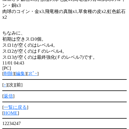
ン・銅x3
肉球のコイン・金x3,飛竜種の真髄x1,草食種の皮x2,虹色鉱石
x2
ちなみに、
初期は空きスロ0個。
スロ1が空くのはレベル4。
スロ2が空くのはＦのレベル4。
スロ3が空くのは最終強化(Ｆのレベル7)です。
11/01 04:43
[PC]
[
削除
][
編集
][
ｺﾋﾟｰ
]
[
↑
][次][前]
[
返信
]
[
一覧に戻る
]
[
HOME
]
12234247