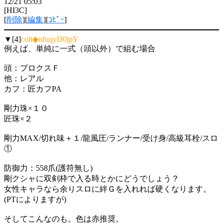
12/21 05:03
[HI3C]
[
削除
][
編集
][
ｺﾋﾟｰ
]
▼[4]
colt◆nfuqyD0jpY
例えば、単純に一式（頭以外）で組む場合
頭：プロクスＦ
他：レアル
カフ：匠カフPA
剛力珠×１０
匠珠×２
剛力MAX/切れ味＋１/龍風圧/ランナー/受け身/高級耳栓/スロ
①
防御力：558爪(護符無し)
剛クシャに双剣枠で入る時とかにどうでしょう？
女性キャラなら余りスロに絆Ｇを入れれば硬くなります。
(PTによりますが)
そしてこんなのも。色は赤推奨。