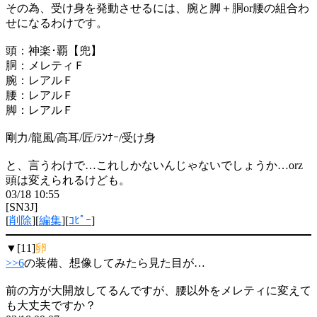
その為、受け身を発動させるには、腕と脚＋胴or腰の組合わ
せになるわけです。
頭：神楽･覇【兜】
胴：メレティＦ
腕：レアルＦ
腰：レアルＦ
脚：レアルＦ
剛力/龍風/高耳/匠/ﾗﾝﾅｰ/受け身
と、言うわけで…これしかないんじゃないでしょうか…orz
頭は変えられるけども。
03/18 10:55
[SN3J]
[
削除
][
編集
][
ｺﾋﾟｰ
]
▼[11]
卵
>>6
の装備、想像してみたら見た目が…
前の方が大開放してるんですが、腰以外をメレティに変えて
も大丈夫ですか？