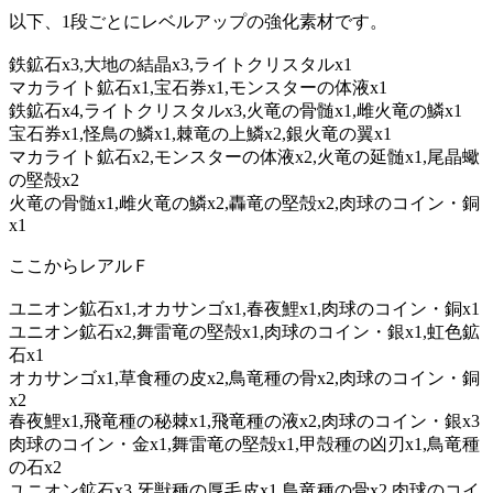
以下、1段ごとにレベルアップの強化素材です。
鉄鉱石x3,大地の結晶x3,ライトクリスタルx1
マカライト鉱石x1,宝石券x1,モンスターの体液x1
鉄鉱石x4,ライトクリスタルx3,火竜の骨髄x1,雌火竜の鱗x1
宝石券x1,怪鳥の鱗x1,棘竜の上鱗x2,銀火竜の翼x1
マカライト鉱石x2,モンスターの体液x2,火竜の延髄x1,尾晶蠍
の堅殻x2
火竜の骨髄x1,雌火竜の鱗x2,轟竜の堅殻x2,肉球のコイン・銅
x1
ここからレアルＦ
ユニオン鉱石x1,オカサンゴx1,春夜鯉x1,肉球のコイン・銅x1
ユニオン鉱石x2,舞雷竜の堅殻x1,肉球のコイン・銀x1,虹色鉱
石x1
オカサンゴx1,草食種の皮x2,鳥竜種の骨x2,肉球のコイン・銅
x2
春夜鯉x1,飛竜種の秘棘x1,飛竜種の液x2,肉球のコイン・銀x3
肉球のコイン・金x1,舞雷竜の堅殻x1,甲殻種の凶刃x1,鳥竜種
の石x2
ユニオン鉱石x3,牙獣種の厚毛皮x1,鳥竜種の骨x2,肉球のコイ