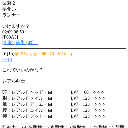
回避２
早食い
ランナー
いけますか？
02/09 08:50
[F08A3]
[
削除
][
編集
][
ｺﾋﾟｰ
]
▼[15]
辛ロめらる～◆GGbblZGuhq
>>14
これでいいのかな？
レアル剣士
頭：レアルＦヘッド・白 Lv7 66 ○ ○ ○
胴：レアルＦメイル・白 Lv7 123 ○ ○ ○
腕：レアルＦアーム・白 Lv7 123 ○ ○ ○
腰：レアルＦコイル・白 Lv7 123 ○ ○ ○
脚：レアルＦフット・白 Lv7 123 ○ ○ ○
防御力：558 火耐性：5 水耐性：5 雷耐性：5 氷耐性：5 龍耐