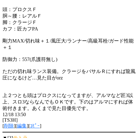
頭：プロクスＦ
胴～腰：レアルＦ
脚：クラージＦ
カフ：匠カフPA
剛力MAX/切れ味＋１/風圧大/ランナー/高級耳栓/ガード性能
＋１
防御力：557(爪護符無し)
ただの切れ味ランス装備。クラージをバサルＲにすれば龍風
圧になるけど…見た目がorz
上２つとも頭はプロクスになってますが、アルマなど匠3以
上、スロ3ならなんでもＯＫです。下のはアルマにすれば体
術付きます。あくまで見た目優先です。
12/18 13:50
[TS3H]
[
削除
][
編集
][
ｺﾋﾟｰ
]
▼[3]
テトラ