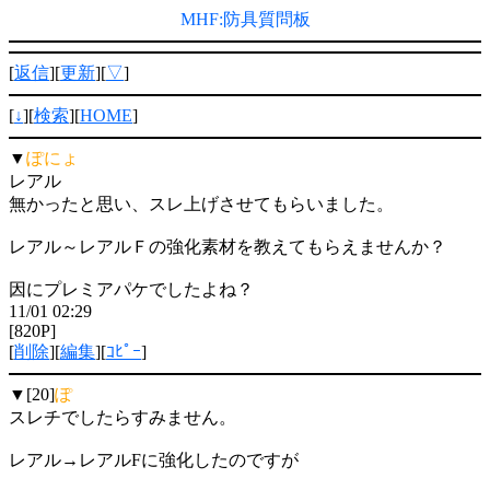
MHF:防具質問板
[
返信
][
更新
][
▽
]
[
↓
][
検索
][
HOME
]
▼
ぽにょ
レアル
無かったと思い、スレ上げさせてもらいました。
レアル～レアルＦの強化素材を教えてもらえませんか？
因にプレミアパケでしたよね？
11/01 02:29
[820P]
[
削除
][
編集
][
ｺﾋﾟｰ
]
▼[20]
ぽ
スレチでしたらすみません。
レアル→レアルFに強化したのですが