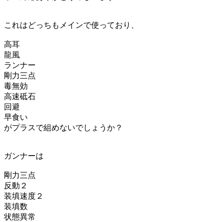
これはどっちもメインで使っており、
高耳
龍風
ランナー
剛力三点
毒無効
高速砥石
回避
早食い
がプラスで組めないでしょうか？
ガンナーは
剛力三点
反動２
装填速度２
装填数
状態異常