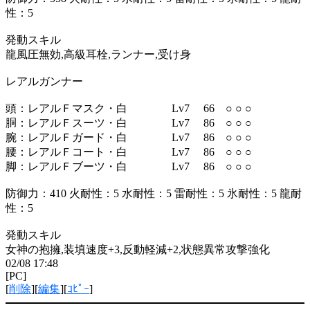
性：5
発動スキル
龍風圧無効,高級耳栓,ランナー,受け身
レアルガンナー
頭：レアルＦマスク・白 Lv7 66 ○ ○ ○
胴：レアルＦスーツ・白 Lv7 86 ○ ○ ○
腕：レアルＦガード・白 Lv7 86 ○ ○ ○
腰：レアルＦコート・白 Lv7 86 ○ ○ ○
脚：レアルＦブーツ・白 Lv7 86 ○ ○ ○
防御力：410 火耐性：5 水耐性：5 雷耐性：5 氷耐性：5 龍耐
性：5
発動スキル
女神の抱擁,装填速度+3,反動軽減+2,状態異常攻撃強化
02/08 17:48
[PC]
[
削除
][
編集
][
ｺﾋﾟｰ
]