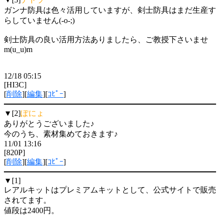
ガンナ防具は色々活用していますが、剣士防具はまだ生産す
らしていません(-o-;)
剣士防具の良い活用方法ありましたら、ご教授下さいませ
m(u_u)m
12/18 05:15
[HI3C]
[
削除
][
編集
][
ｺﾋﾟｰ
]
▼[2]
ぽにょ
ありがとうございました♪
今のうち、素材集めておきます♪
11/01 13:16
[820P]
[
削除
][
編集
][
ｺﾋﾟｰ
]
▼[1]
レアルキットはプレミアムキットとして、公式サイトで販売
されてます。
値段は2400円。