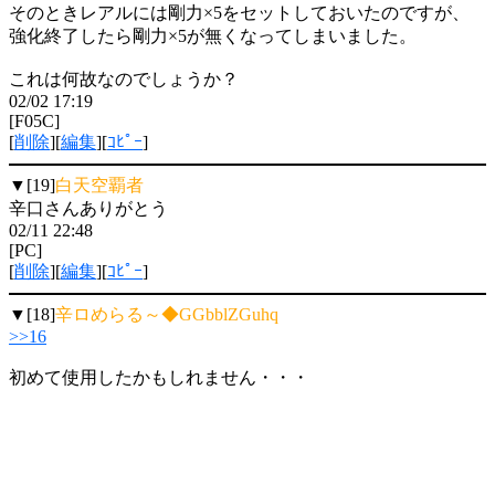
そのときレアルには剛力×5をセットしておいたのですが、
強化終了したら剛力×5が無くなってしまいました。
これは何故なのでしょうか？
02/02 17:19
[F05C]
[
削除
][
編集
][
ｺﾋﾟｰ
]
▼[19]
白天空覇者
辛口さんありがとう
02/11 22:48
[PC]
[
削除
][
編集
][
ｺﾋﾟｰ
]
▼[18]
辛ロめらる～◆GGbblZGuhq
>>16
初めて使用したかもしれません・・・