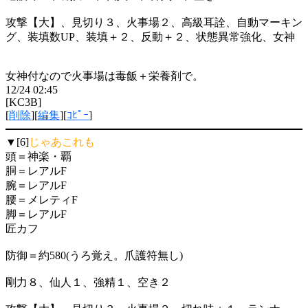
攻撃【大】、見切り３、火事場２、高級耳詮、自動マーキン
グ、装填数UP、装填＋２、反動＋２、状態異常強化、女神
女神付なので火事場は毒飯＋栄養剤で。
12/24 02:45
[KC3B]
[
削除
][
編集
][
ｺﾋﾟｰ
]
▼[6]
じゃあこれも
頭＝神楽・覇
胴＝レアルF
腕＝レアルF
腰＝メレティF
脚＝レアルF
匠カフ
防御＝約580(うろ覚え。爪護符無し)
剛力８、仙人１、強精１、空き２