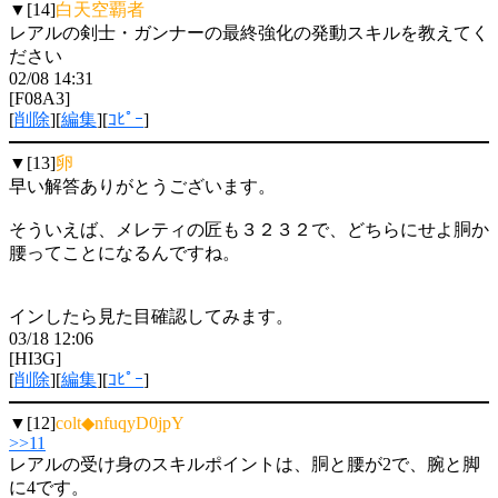
▼[14]
白天空覇者
レアルの剣士・ガンナーの最終強化の発動スキルを教えてく
ださい
02/08 14:31
[F08A3]
[
削除
][
編集
][
ｺﾋﾟｰ
]
▼[13]
卵
早い解答ありがとうございます。
そういえば、メレティの匠も３２３２で、どちらにせよ胴か
腰ってことになるんですね。
インしたら見た目確認してみます。
03/18 12:06
[HI3G]
[
削除
][
編集
][
ｺﾋﾟｰ
]
▼[12]
colt◆nfuqyD0jpY
>>11
レアルの受け身のスキルポイントは、胴と腰が2で、腕と脚
に4です。