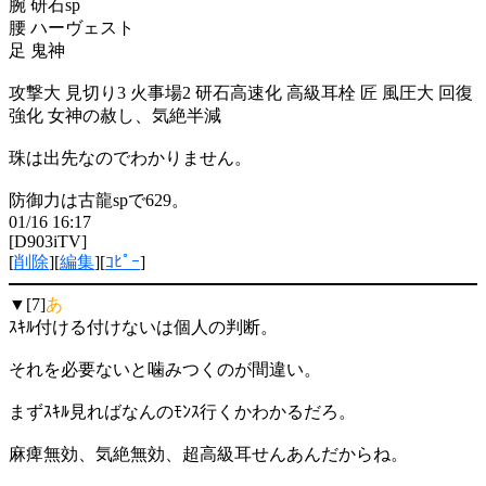
腕 研石sp
腰 ハーヴェスト
足 鬼神
攻撃大 見切り3 火事場2 研石高速化 高級耳栓 匠 風圧大 回復
強化 女神の赦し、気絶半減
珠は出先なのでわかりません。
防御力は古龍spで629。
01/16 16:17
[D903iTV]
[
削除
][
編集
][
ｺﾋﾟｰ
]
▼[7]
あ
ｽｷﾙ付ける付けないは個人の判断。
それを必要ないと噛みつくのが間違い。
まずｽｷﾙ見ればなんのﾓﾝｽ行くかわかるだろ。
麻痺無効、気絶無効、超高級耳せんあんだからね。