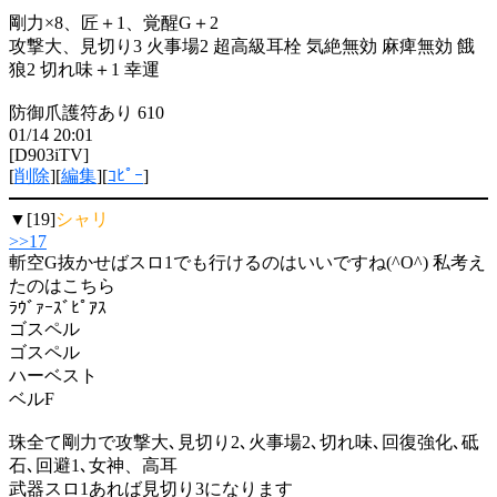
剛力×8、匠＋1、覚醒G＋2
攻撃大、見切り3 火事場2 超高級耳栓 気絶無効 麻痺無効 餓
狼2 切れ味＋1 幸運
防御爪護符あり 610
01/14 20:01
[D903iTV]
[
削除
][
編集
][
ｺﾋﾟｰ
]
▼[19]
シャリ
>>17
斬空G抜かせばスロ1でも行けるのはいいですね(^O^) 私考え
たのはこちら
ﾗｳﾞｧｰｽﾞﾋﾟｱｽ
ゴスペル
ゴスペル
ハーベスト
ベルF
珠全て剛力で攻撃大､見切り2､火事場2､切れ味､回復強化､砥
石､回避1､女神、高耳
武器スロ1あれば見切り3になります