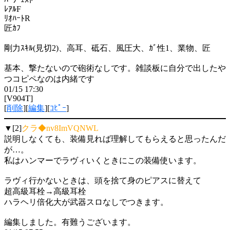
ﾚｱﾙF
ﾘｵﾊｰﾄR
匠ｶﾌ
剛力ｽｷﾙ(見切2)、高耳、砥石、風圧大、ｶﾞ性1、業物、匠
基本、撃たないので砲術なしです。雑談板に自分で出したや
つコピペなのは内緒です
01/15 17:30
[V904T]
[
削除
][
編集
][
ｺﾋﾟｰ
]
▼[2]
クラ◆nv8ImVQNWL
説明しなくても、装備見れば理解してもらえると思ったんだ
が…。
私はハンマーでラヴィいくときにこの装備使います。
ラヴィ行かないときは、頭を捨て身のピアスに替えて
超高級耳栓→高級耳栓
ハラヘリ倍化大が武器スロなしでつきます。
編集しました。有難うございます。