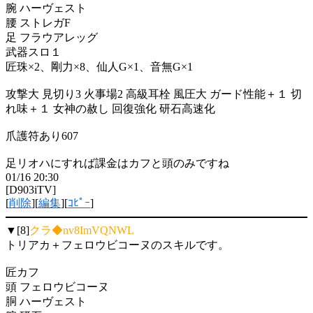
腕 ハーヴェスト
腰 ストレガF
足 フラウアレッグ
武器スロ１
匠珠×2、剛力×8、仙人G×1、音無G×1
攻撃大 見切り3 火事場2 高級耳栓 風圧大 ガード性能＋１ 切
れ味＋１ 女神の赦し 回復強化 研石高速化
爪護符あり607
足リオハにすれば課金はカフと頭のみですね
01/16 20:30
[D903iTV]
[
削除
][
編集
][
ｺﾋﾟｰ
]
▼[8]
クラ◆nv8ImVQNWL
トリアカ＋フェロウビコーヌのスキルです。
匠カフ
頭 フェロウビコーヌ
胴 ハーヴェスト