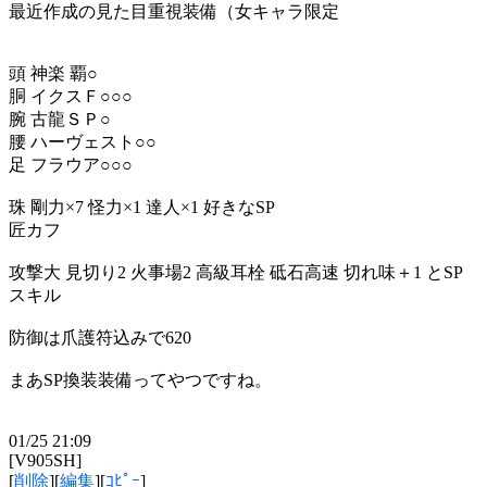
最近作成の見た目重視装備（女キャラ限定
頭 神楽 覇○
胴 イクスＦ○○○
腕 古龍ＳＰ○
腰 ハーヴェスト○○
足 フラウア○○○
珠 剛力×7 怪力×1 達人×1 好きなSP
匠カフ
攻撃大 見切り2 火事場2 高級耳栓 砥石高速 切れ味＋1 とSP
スキル
防御は爪護符込みで620
まあSP換装装備ってやつですね。
01/25 21:09
[V905SH]
[
削除
][
編集
][
ｺﾋﾟｰ
]