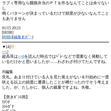
ラブィ専用なら餓狼弁当のＰＴを作るなんてことは余りない
し
鳴くパターンが決まっているだけで頻度が少ないなんてこと
もありません
01/15 20:21
[HI3B]
[
削除
][
編集
][
ｺﾋﾟｰ
]
▼[4]
脛
>>2
超高耳は
>>0
を読んだ時点ではﾍﾞﾚｰなどで需要なく発動して
いるだけかと思いましたが……わざわざ付けてたんですね。
※編集
失礼。あまり付けている人を見た覚えがない＆ｸｴ始めに一度
吠える以上の頻度に遭遇したことが稀だったのでそう考えま
した。が、たしかに、個人の裁量ですよね。失敬。
【突きｶﾞﾝｽ用】
ﾘｱﾝF
ｽﾄﾚｶﾞF
ﾊｰｳﾞｪｽﾄ