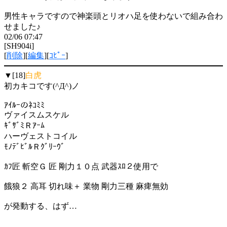
男性キャラですので神楽頭とリオハ足を使わないで組み合わ
せました♪
02/06 07:47
[SH904i]
[
削除
][
編集
][
ｺﾋﾟｰ
]
▼[18]
白虎
初カキコです(^Д^)ノ
ｱｲﾙｰのﾈｺﾐﾐ
ヴァイスムスケル
ｷﾞｻﾞﾐＲｱｰﾑ
ハーヴェストコイル
ﾓﾉﾃﾞﾋﾞﾙＲｸﾞﾘｰｳﾞ
ｶﾌ匠 斬空Ｇ 匠 剛力１０点 武器ｽﾛ２使用で
餓狼２ 高耳 切れ味＋ 業物 剛力三種 麻痺無効
が発動する、はず…