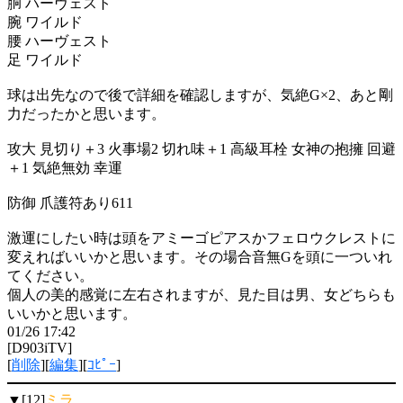
胴 ハーヴェスト
腕 ワイルド
腰 ハーヴェスト
足 ワイルド
球は出先なので後で詳細を確認しますが、気絶G×2、あと剛
力だったかと思います。
攻大 見切り＋3 火事場2 切れ味＋1 高級耳栓 女神の抱擁 回避
＋1 気絶無効 幸運
防御 爪護符あり611
激運にしたい時は頭をアミーゴピアスかフェロウクレストに
変えればいいかと思います。その場合音無Gを頭に一ついれ
てください。
個人の美的感覚に左右されますが、見た目は男、女どちらも
いいかと思います。
01/26 17:42
[D903iTV]
[
削除
][
編集
][
ｺﾋﾟｰ
]
▼[12]
ミラ