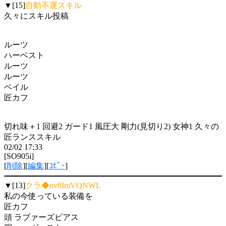
▼[15]
自動不運スキル
久々にスキル投稿
ルーツ
ハーベスト
ルーツ
ルーツ
ベイル
匠カフ
切れ味＋1 回避2 ガード1 風圧大 剛力(見切り2) 女神1 久々の
匠ランススキル
02/02 17:33
[SO905i]
[
削除
][
編集
][
ｺﾋﾟｰ
]
▼[13]
クラ◆nv8ImVQNWL
私の今使っている装備を
匠カフ
頭 ラブァーズピアス