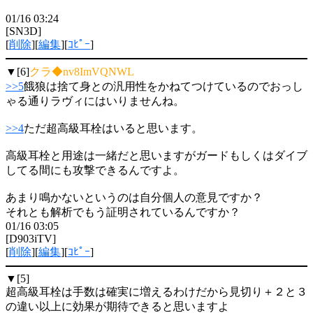
01/16 03:24
[SN3D]
[
削除
][
編集
][
ｺﾋﾟｰ
]
▼[6]
クラ◆nv8ImVQNWL
>>5
餓狼は捨て身との汎用性をかねてつけているのでおっし
ゃる通りラヴィにはいりませんね。
>>4
ただ超高級耳栓はいると思います。
高級耳栓と用途は一緒だと思いますがガードもしくはダイブ
してる間にも攻撃できるんですよ。
あまり鳴かないというのは自分個人の意見ですか？
それとも解析でもう証明されているんですか？
01/16 03:05
[D903iTV]
[
削除
][
編集
][
ｺﾋﾟｰ
]
▼[5]
超高級耳栓は手数は確実に増えるわけだから見切り＋２と３
の違い以上に効果が期待できると思いますよ