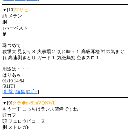
▼[10]
ワサビ
頭 メラン
胴
↓ハーベスト
足
珠つめて
攻撃大 見切り３ 火事場２ 切れ味＋１ 高級耳栓 神の気まぐ
れ 高速剥ぎとり ガード１ 気絶無効 空きスロ１
用途は・・・
ぱりあｗ
01/19 14:54
[911T]
[
削除
][
編集
][
ｺﾋﾟｰ
]
▼[9]
クラ◆nv8ImVQNWL
もう一丁 こっちはランス装備ですね
匠カフ
頭 フェロウビコーヌ
胴 ストレガF