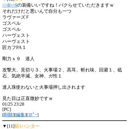
>>8
>>9
の装備いいですね！パクらせていただきますｗ
それだけだと悪いんで自分も一つ
ラヴァーズＦ
ゴスペル
ゴスペル
ハーヴェスト
ハーヴェスト
匠カフPA１
剛力ｘ９ 達人
攻撃大、見切り３、火事場２、高耳、斬れ味、回避１、砥
石、気絶半減、女神、ガ性１
達人珠使わないと火事場押し出されます
見た目は正直微妙ですｗ
01/25 23:28
[PC]
[
削除
][
編集
][
ｺﾋﾟｰ
]
▼[11]
鯖1ハンター