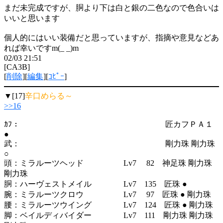
まだ未完成ですが、胴より下は白と銀の二色なので色合いは
いいと思います
個人的にはいい装備だと思っていますが、指摘や意見などあ
れば幸いですm(_ _)m
02/03 21:51
[CA3B]
[
削除
][
編集
][
ｺﾋﾟｰ
]
▼[17]
辛口めらる～
>>16
ｶﾌ： 匠カフＰＡ１
●
武： 剛力珠 剛力珠
○
頭：ミラルーツヘッド Lv7 82 神足珠 剛力珠
剛力珠
胴：ハーヴェストメイル Lv7 135 匠珠 ●
腕：ミラルーツクロウ Lv7 97 匠珠 ● 剛力珠
腰：ミラルーツウイング Lv7 124 匠珠 ● 剛力珠
脚：ベイルディバイダー Lv7 111 剛力珠 剛力珠