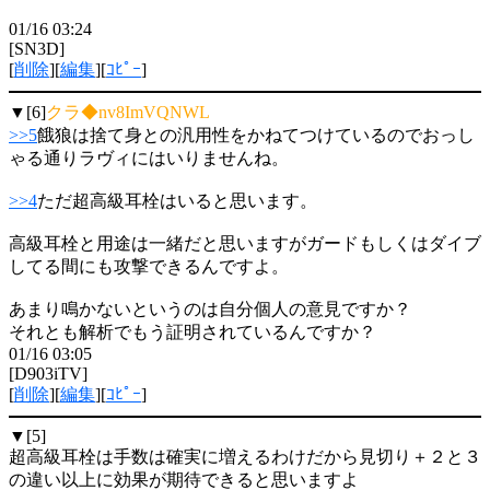
01/16 03:24
[SN3D]
[
削除
][
編集
][
ｺﾋﾟｰ
]
▼[6]
クラ◆nv8ImVQNWL
>>5
餓狼は捨て身との汎用性をかねてつけているのでおっし
ゃる通りラヴィにはいりませんね。
>>4
ただ超高級耳栓はいると思います。
高級耳栓と用途は一緒だと思いますがガードもしくはダイブ
してる間にも攻撃できるんですよ。
あまり鳴かないというのは自分個人の意見ですか？
それとも解析でもう証明されているんですか？
01/16 03:05
[D903iTV]
[
削除
][
編集
][
ｺﾋﾟｰ
]
▼[5]
超高級耳栓は手数は確実に増えるわけだから見切り＋２と３
の違い以上に効果が期待できると思いますよ