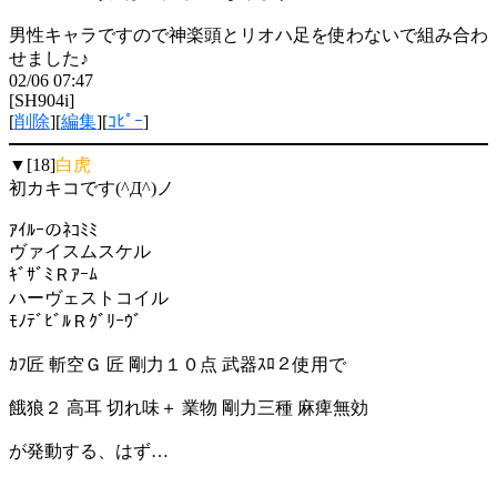
男性キャラですので神楽頭とリオハ足を使わないで組み合わ
せました♪
02/06 07:47
[SH904i]
[
削除
][
編集
][
ｺﾋﾟｰ
]
▼[18]
白虎
初カキコです(^Д^)ノ
ｱｲﾙｰのﾈｺﾐﾐ
ヴァイスムスケル
ｷﾞｻﾞﾐＲｱｰﾑ
ハーヴェストコイル
ﾓﾉﾃﾞﾋﾞﾙＲｸﾞﾘｰｳﾞ
ｶﾌ匠 斬空Ｇ 匠 剛力１０点 武器ｽﾛ２使用で
餓狼２ 高耳 切れ味＋ 業物 剛力三種 麻痺無効
が発動する、はず…