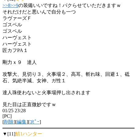
>>8
>>9
の装備いいですね！パクらせていただきますｗ
それだけだと悪いんで自分も一つ
ラヴァーズＦ
ゴスペル
ゴスペル
ハーヴェスト
ハーヴェスト
匠カフPA１
剛力ｘ９ 達人
攻撃大、見切り３、火事場２、高耳、斬れ味、回避１、砥
石、気絶半減、女神、ガ性１
達人珠使わないと火事場押し出されます
見た目は正直微妙ですｗ
01/25 23:28
[PC]
[
削除
][
編集
][
ｺﾋﾟｰ
]
▼[11]
鯖1ハンター