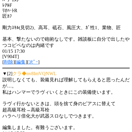
ﾚｱﾙF
ﾘｵﾊｰﾄR
匠ｶﾌ
剛力ｽｷﾙ(見切2)、高耳、砥石、風圧大、ｶﾞ性1、業物、匠
基本、撃たないので砲術なしです。雑談板に自分で出したや
つコピペなのは内緒です
01/15 17:30
[V904T]
[
削除
][
編集
][
ｺﾋﾟｰ
]
▼[2]
クラ◆nv8ImVQNWL
説明しなくても、装備見れば理解してもらえると思ったんだ
が…。
私はハンマーでラヴィいくときにこの装備使います。
ラヴィ行かないときは、頭を捨て身のピアスに替えて
超高級耳栓→高級耳栓
ハラヘリ倍化大が武器スロなしでつきます。
編集しました。有難うございます。