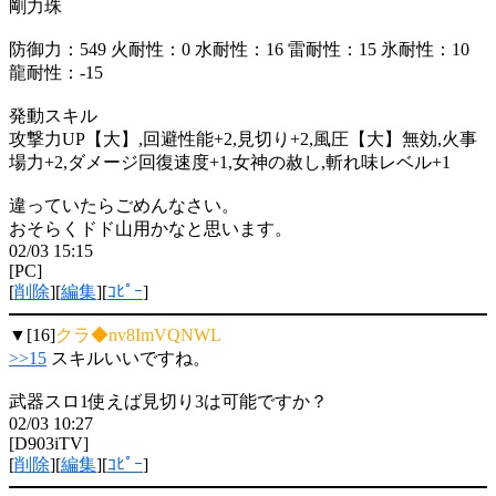
剛力珠
防御力：549 火耐性：0 水耐性：16 雷耐性：15 氷耐性：10
龍耐性：-15
発動スキル
攻撃力UP【大】,回避性能+2,見切り+2,風圧【大】無効,火事
場力+2,ダメージ回復速度+1,女神の赦し,斬れ味レベル+1
違っていたらごめんなさい。
おそらくドド山用かなと思います。
02/03 15:15
[PC]
[
削除
][
編集
][
ｺﾋﾟｰ
]
▼[16]
クラ◆nv8ImVQNWL
>>15
スキルいいですね。
武器スロ1使えば見切り3は可能ですか？
02/03 10:27
[D903iTV]
[
削除
][
編集
][
ｺﾋﾟｰ
]