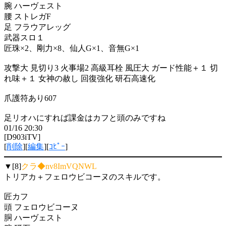
腕 ハーヴェスト
腰 ストレガF
足 フラウアレッグ
武器スロ１
匠珠×2、剛力×8、仙人G×1、音無G×1
攻撃大 見切り3 火事場2 高級耳栓 風圧大 ガード性能＋１ 切
れ味＋１ 女神の赦し 回復強化 研石高速化
爪護符あり607
足リオハにすれば課金はカフと頭のみですね
01/16 20:30
[D903iTV]
[
削除
][
編集
][
ｺﾋﾟｰ
]
▼[8]
クラ◆nv8ImVQNWL
トリアカ＋フェロウビコーヌのスキルです。
匠カフ
頭 フェロウビコーヌ
胴 ハーヴェスト