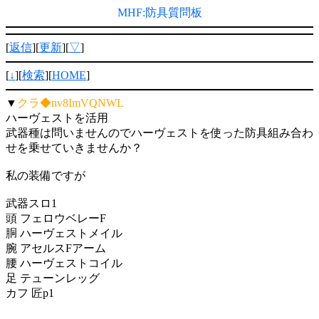
MHF:防具質問板
[
返信
][
更新
][
▽
]
[
↓
][
検索
][
HOME
]
▼
クラ◆nv8ImVQNWL
ハーヴェストを活用
武器種は問いませんのでハーヴェストを使った防具組み合わ
せを乗せていきませんか？
私の装備ですが
武器スロ1
頭 フェロウベレーF
胴 ハーヴェストメイル
腕 アセルスFアーム
腰 ハーヴェストコイル
足 テューンレッグ
カフ 匠p1