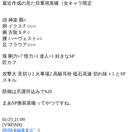
最近作成の見た目重視装備（女キャラ限定
頭 神楽 覇○
胴 イクスＦ○○○
腕 古龍ＳＰ○
腰 ハーヴェスト○○
足 フラウア○○○
珠 剛力×7 怪力×1 達人×1 好きなSP
匠カフ
攻撃大 見切り2 火事場2 高級耳栓 砥石高速 切れ味＋1 とSP
スキル
防御は爪護符込みで620
まあSP換装装備ってやつですね。
01/25 21:09
[V905SH]
[
削除
][
編集
][
ｺﾋﾟｰ
]