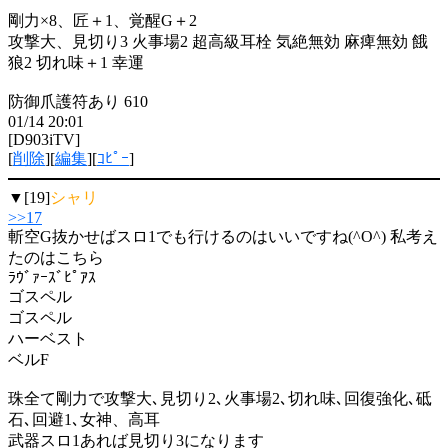
剛力×8、匠＋1、覚醒G＋2
攻撃大、見切り3 火事場2 超高級耳栓 気絶無効 麻痺無効 餓
狼2 切れ味＋1 幸運
防御爪護符あり 610
01/14 20:01
[D903iTV]
[
削除
][
編集
][
ｺﾋﾟｰ
]
▼[19]
シャリ
>>17
斬空G抜かせばスロ1でも行けるのはいいですね(^O^) 私考え
たのはこちら
ﾗｳﾞｧｰｽﾞﾋﾟｱｽ
ゴスペル
ゴスペル
ハーベスト
ベルF
珠全て剛力で攻撃大､見切り2､火事場2､切れ味､回復強化､砥
石､回避1､女神、高耳
武器スロ1あれば見切り3になります