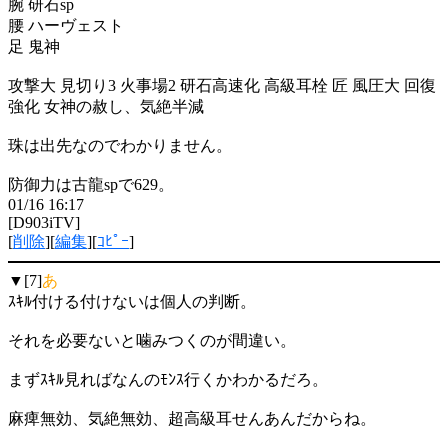
腕 研石sp
腰 ハーヴェスト
足 鬼神
攻撃大 見切り3 火事場2 研石高速化 高級耳栓 匠 風圧大 回復
強化 女神の赦し、気絶半減
珠は出先なのでわかりません。
防御力は古龍spで629。
01/16 16:17
[D903iTV]
[
削除
][
編集
][
ｺﾋﾟｰ
]
▼[7]
あ
ｽｷﾙ付ける付けないは個人の判断。
それを必要ないと噛みつくのが間違い。
まずｽｷﾙ見ればなんのﾓﾝｽ行くかわかるだろ。
麻痺無効、気絶無効、超高級耳せんあんだからね。