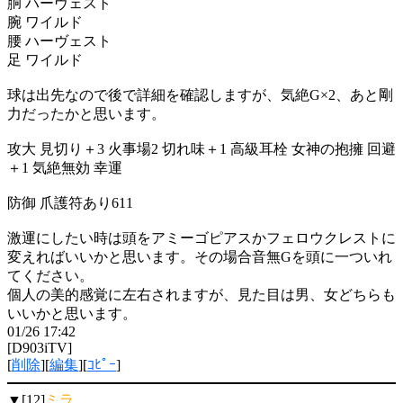
胴 ハーヴェスト
腕 ワイルド
腰 ハーヴェスト
足 ワイルド
球は出先なので後で詳細を確認しますが、気絶G×2、あと剛
力だったかと思います。
攻大 見切り＋3 火事場2 切れ味＋1 高級耳栓 女神の抱擁 回避
＋1 気絶無効 幸運
防御 爪護符あり611
激運にしたい時は頭をアミーゴピアスかフェロウクレストに
変えればいいかと思います。その場合音無Gを頭に一ついれ
てください。
個人の美的感覚に左右されますが、見た目は男、女どちらも
いいかと思います。
01/26 17:42
[D903iTV]
[
削除
][
編集
][
ｺﾋﾟｰ
]
▼[12]
ミラ