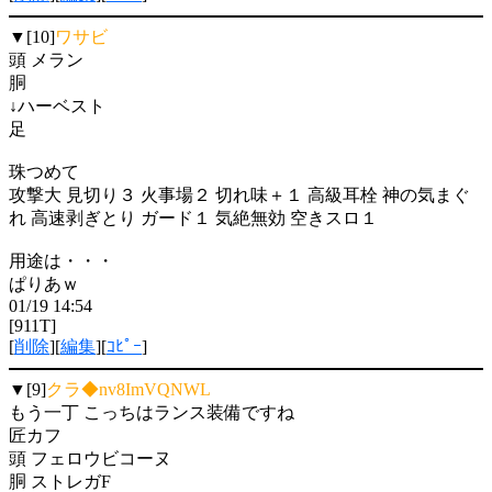
▼[10]
ワサビ
頭 メラン
胴
↓ハーベスト
足
珠つめて
攻撃大 見切り３ 火事場２ 切れ味＋１ 高級耳栓 神の気まぐ
れ 高速剥ぎとり ガード１ 気絶無効 空きスロ１
用途は・・・
ぱりあｗ
01/19 14:54
[911T]
[
削除
][
編集
][
ｺﾋﾟｰ
]
▼[9]
クラ◆nv8ImVQNWL
もう一丁 こっちはランス装備ですね
匠カフ
頭 フェロウビコーヌ
胴 ストレガF