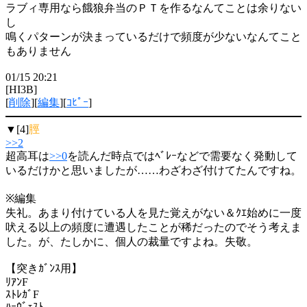
ラブィ専用なら餓狼弁当のＰＴを作るなんてことは余りない
し
鳴くパターンが決まっているだけで頻度が少ないなんてこと
もありません
01/15 20:21
[HI3B]
[
削除
][
編集
][
ｺﾋﾟｰ
]
▼[4]
脛
>>2
超高耳は
>>0
を読んだ時点ではﾍﾞﾚｰなどで需要なく発動して
いるだけかと思いましたが……わざわざ付けてたんですね。
※編集
失礼。あまり付けている人を見た覚えがない＆ｸｴ始めに一度
吠える以上の頻度に遭遇したことが稀だったのでそう考えま
した。が、たしかに、個人の裁量ですよね。失敬。
【突きｶﾞﾝｽ用】
ﾘｱﾝF
ｽﾄﾚｶﾞF
ﾊｰｳﾞｪｽﾄ