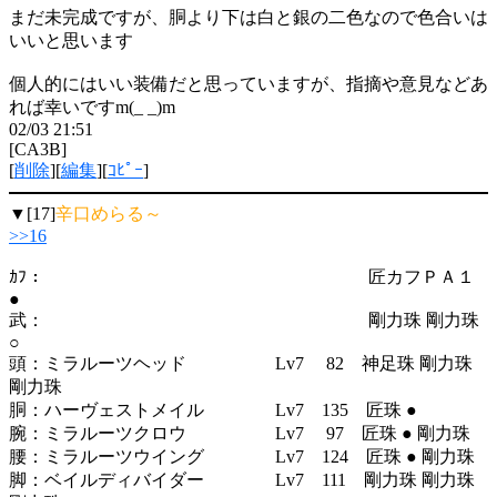
まだ未完成ですが、胴より下は白と銀の二色なので色合いは
いいと思います
個人的にはいい装備だと思っていますが、指摘や意見などあ
れば幸いですm(_ _)m
02/03 21:51
[CA3B]
[
削除
][
編集
][
ｺﾋﾟｰ
]
▼[17]
辛口めらる～
>>16
ｶﾌ： 匠カフＰＡ１
●
武： 剛力珠 剛力珠
○
頭：ミラルーツヘッド Lv7 82 神足珠 剛力珠
剛力珠
胴：ハーヴェストメイル Lv7 135 匠珠 ●
腕：ミラルーツクロウ Lv7 97 匠珠 ● 剛力珠
腰：ミラルーツウイング Lv7 124 匠珠 ● 剛力珠
脚：ベイルディバイダー Lv7 111 剛力珠 剛力珠