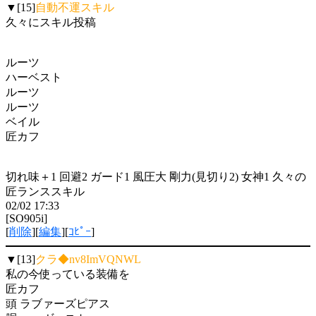
▼[15]
自動不運スキル
久々にスキル投稿
ルーツ
ハーベスト
ルーツ
ルーツ
ベイル
匠カフ
切れ味＋1 回避2 ガード1 風圧大 剛力(見切り2) 女神1 久々の
匠ランススキル
02/02 17:33
[SO905i]
[
削除
][
編集
][
ｺﾋﾟｰ
]
▼[13]
クラ◆nv8ImVQNWL
私の今使っている装備を
匠カフ
頭 ラブァーズピアス