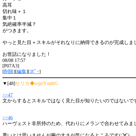
高耳
切れ味＋１
集中１
気絶確率半減？
がつきます。
やっと見た目＋スキルがそれなりに納得できるのが完成しま
お世話になりました！
08/08 17:57
[P07A3]
[
削除
][
編集
][
ｺﾋﾟｰ
]
▼[48]
セリカ◆wjjr/YmihG
>>47
文からするとスキルではなく見た目が知りたいのではないで
>>46
ハーヴェスト非所持のため、代わりにメランで合わせてみま
悪いとは思いませんが腕の太さが気になるところです(;´∀`)