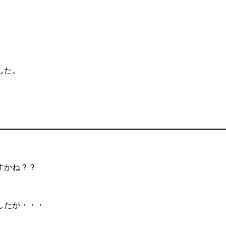
した。
すかね？？
したが・・・