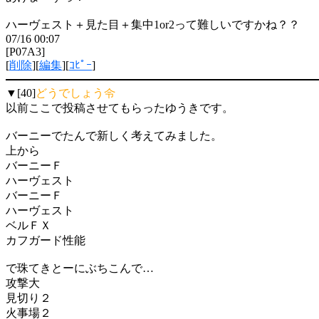
ハーヴェスト＋見た目＋集中1or2って難しいですかね？？
07/16 00:07
[P07A3]
[
削除
][
編集
][
ｺﾋﾟｰ
]
▼[40]
どうでしょう令
以前ここで投稿させてもらったゆうきです。
バーニーでたんで新しく考えてみました。
上から
バーニーＦ
ハーヴェスト
バーニーＦ
ハーヴェスト
ベルＦＸ
カフガード性能
で珠てきとーにぶちこんで…
攻撃大
見切り２
火事場２