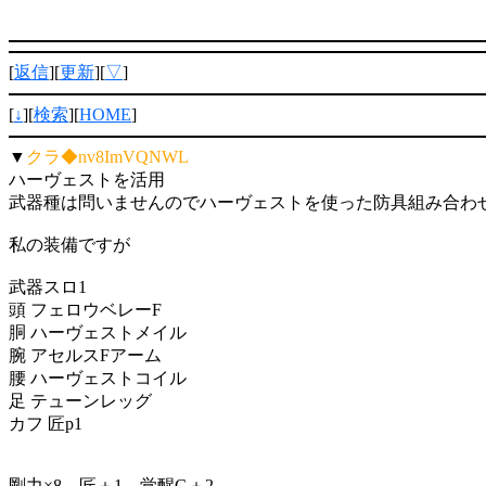
[
返信
][
更新
][
▽
]
[
↓
][
検索
][
HOME
]
▼
クラ◆nv8ImVQNWL
ハーヴェストを活用
武器種は問いませんのでハーヴェストを使った防具組み合わ
私の装備ですが
武器スロ1
頭 フェロウベレーF
胴 ハーヴェストメイル
腕 アセルスFアーム
腰 ハーヴェストコイル
足 テューンレッグ
カフ 匠p1
剛力×8、匠＋1、覚醒G＋2