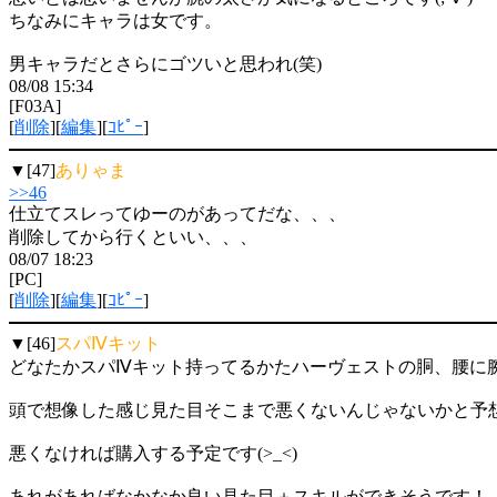
ちなみにキャラは女です。
男キャラだとさらにゴツいと思われ(笑)
08/08 15:34
[F03A]
[
削除
][
編集
][
ｺﾋﾟｰ
]
▼[47]
ありゃま
>>46
仕立てスレってゆーのがあってだな、、、
削除してから行くといい、、、
08/07 18:23
[PC]
[
削除
][
編集
][
ｺﾋﾟｰ
]
▼[46]
スパⅣキット
どなたかスパⅣキット持ってるかたハーヴェストの胴、腰に
頭で想像した感じ見た目そこまで悪くないんじゃないかと予
悪くなければ購入する予定です(>_<)
あれがあればなかなか良い見た目＋スキルができそうです！