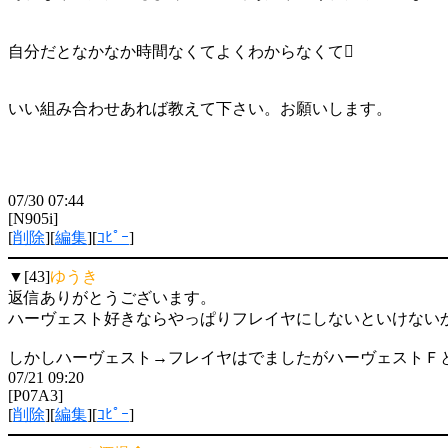
自分だとなかなか時間なくてよくわからなくて
いい組み合わせあれば教えて下さい。お願いします。
07/30 07:44
[N905i]
[
削除
][
編集
][
ｺﾋﾟｰ
]
▼[43]
ゆうき
返信ありがとうございます。
ハーヴェスト好きならやっぱりフレイヤにしないといけないかな
しかしハーヴェスト→フレイヤはでましたがハーヴェストＦ
07/21 09:20
[P07A3]
[
削除
][
編集
][
ｺﾋﾟｰ
]