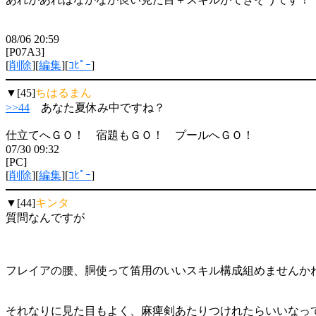
08/06 20:59
[P07A3]
[
削除
][
編集
][
ｺﾋﾟｰ
]
▼[45]
ちはるまん
>>44
あなた夏休み中ですね？
仕立てへＧＯ！ 宿題もＧＯ！ プールへＧＯ！
07/30 09:32
[PC]
[
削除
][
編集
][
ｺﾋﾟｰ
]
▼[44]
キンタ
質問なんですが
フレイアの腰、胴使って笛用のいいスキル構成組めませんか
それなりに見た目もよく、麻痺剣あたりつけれたらいいなっ