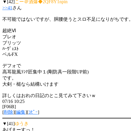
▼[42]
こー＠酒爆◆2QF8Y1npin
>>41
さん
不可能ではないですが、胴腰使うとスロ不足になりがちです
超絶Ⅵ
ブレオ
ブリッツ
ﾊｰｳﾞｪｽﾄ
ベルFX
デフォで
高耳龍風ﾗﾝﾅ匠集中１(剛防具一段階UP前)
です。
大剣・槌なら結構いけます
詳しくはおれの日記のとこ見てみて下さいｗ
07/16 10:25
[F06B]
[
削除
][
編集
][
ｺﾋﾟｰ
]
▼[41]
ゆうき
あげまーすっ！