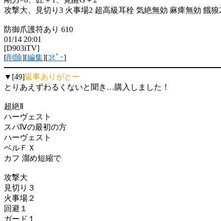
攻撃大、見切り3 火事場2 超高級耳栓 気絶無効 麻痺無効 餓狼2
防御爪護符あり 610
01/14 20:01
[D903iTV]
[
削除
][
編集
][
ｺﾋﾟｰ
]
▼[49]
返事ありがとー
とりあえずわるくないと聞き…購入しました！
超絶Ⅱ
ハーヴェスト
スパⅣの最初の方
ハーヴェスト
ベルＦＸ
カフ 溜め短縮で
攻撃大
見切り３
火事場２
回避１
ガード１