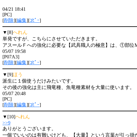
04/21 18:41
[PC]
[
削除
][
編集
][
ｺﾋﾟｰ
]
▼[8]
へれん
単発ですが、こちらにさせていただきます。
アスールＦへの強化に必要な【武具職人の極意】は、①部位
05/07 19:58
[P07A3]
[
削除
][
編集
][
ｺﾋﾟｰ
]
▼[9]
ほう
派生に１個使うだけみたいです。
その後の強化は主に飛竜種、魚竜種素材を大量に使います。
05/07 20:48
[PC]
[
削除
][
編集
][
ｺﾋﾟｰ
]
▼[10]
へれん
>>9
ありがとうございます。
一個でいいのは有難いけども、【大量】という言葉が引っ掛