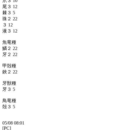
爪３ 10
尾３ 12
棘３ 5
珠２ 22
３ 12
液３ 12
魚竜種
鱗２ 22
牙２ 22
甲殻種
鋏２ 22
牙獣種
牙３ 5
鳥竜種
殻３ 5
05/08 08:01
[PC]