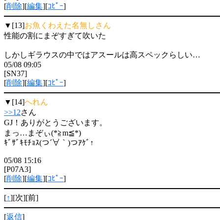
[
削除
][
編集
][
ｺﾋﾟｰ
]
▼[13]
お魚くわえた名無しさん
性能の割にまぞすぎて吹いた
しかしギラウスの中ではアスールは高スペックらしい…
05/08 09:05
[SN37]
[
削除
][
編集
][
ｺﾋﾟｰ
]
▼[14]
へれん
>>12
さん
GJ！ありがとうございます。
まっ…まぞぃ(*≧m≦*)
ｷﾞｻﾞｷﾓﾁｮｽ(つ´∀｀)つｱｹﾞ↑
05/08 15:16
[P07A3]
[
削除
][
編集
][
ｺﾋﾟｰ
]
[
↑
][次][前]
[
返信
]