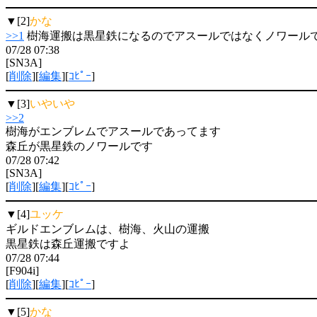
▼[2]
かな
>>1
樹海運搬は黒星鉄になるのでアスールではなくノワール
07/28 07:38
[SN3A]
[
削除
][
編集
][
ｺﾋﾟｰ
]
▼[3]
いやいや
>>2
樹海がエンブレムでアスールであってます
森丘が黒星鉄のノワールです
07/28 07:42
[SN3A]
[
削除
][
編集
][
ｺﾋﾟｰ
]
▼[4]
ユッケ
ギルドエンブレムは、樹海、火山の運搬
黒星鉄は森丘運搬ですよ
07/28 07:44
[F904i]
[
削除
][
編集
][
ｺﾋﾟｰ
]
▼[5]
かな