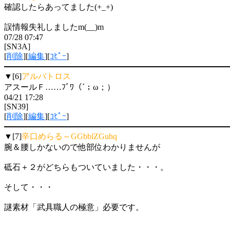
確認したらあってました(+_+)
誤情報失礼しましたm(__)m
07/28 07:47
[SN3A]
[
削除
][
編集
][
ｺﾋﾟｰ
]
▼[6]
アルバトロス
アスールＦ……ﾌﾞﾜ（´；ω；）
04/21 17:28
[SN39]
[
削除
][
編集
][
ｺﾋﾟｰ
]
▼[7]
辛口めらる～GGbblZGuhq
腕＆腰しかないので他部位わかりませんが
砥石＋２がどちらもついていました・・・。
そして・・・
謎素材「武具職人の極意」必要です。