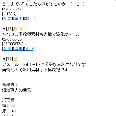
どこまでﾏｿﾞくしたら気がすむのか…( ┰_┰)
05/07 23:42
[P07A3]
[
削除
][
編集
][
ｺﾋﾟｰ
]
▼[11]
あいな
ちなみに甲殻種素材も大量で強化が(ﾉ_･｡)
05/08 00:26
[SH905iTV]
[
削除
][
編集
][
ｺﾋﾟｰ
]
▼[12]
脛
アスールＦのL1～L7に必要な素材の合計です
面倒なので汎用素材は旧称表記です
黒星鉄 7
鍛治職人の極意 1
飛竜種
頭２ 22
牙３ 10