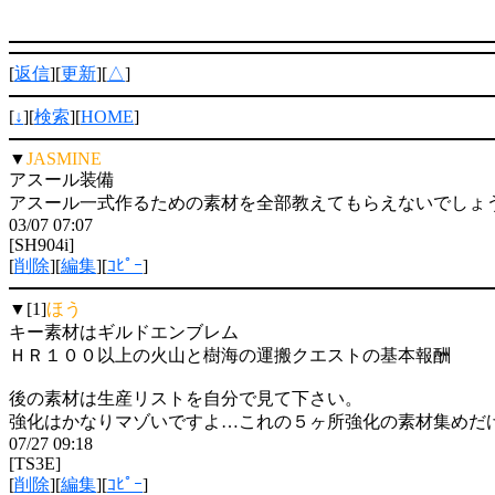
[
返信
][
更新
][
△
]
[
↓
][
検索
][
HOME
]
▼
JASMINE
アスール装備
アスール一式作るための素材を全部教えてもらえないでしょうか？
03/07 07:07
[SH904i]
[
削除
][
編集
][
ｺﾋﾟｰ
]
▼[1]
ほう
キー素材はギルドエンブレム
ＨＲ１００以上の火山と樹海の運搬クエストの基本報酬
後の素材は生産リストを自分で見て下さい。
強化はかなりマゾいですよ…これの５ヶ所強化の素材集めだ
07/27 09:18
[TS3E]
[
削除
][
編集
][
ｺﾋﾟｰ
]