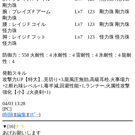
剛力珠
腕：ブレイズＦアーム Lv7 123 剛力珠 剛力珠
剛力珠
腰：レイジＦコイル Lv7 123 剛力珠 剛力珠
怪力珠
脚：レイジＦフット Lv7 123 怪力珠 怪力珠
怪力珠
防御力：558 火耐性：4 水耐性：4 雷耐性：4 氷耐性：4 龍耐
性：4
発動スキル
攻撃力UP【特大】,見切り+3,龍風圧無効,高級耳栓,火事場力
+2,斬れ味レベル+1,毒半減,回避性能+1,ランナー,火属性攻撃
強化【小】,(火炎剣+1)
04/03 13:28
[PC]
[
削除
][
編集
][
ｺﾋﾟｰ
]
▼[16]
ナラ
あげお願いします