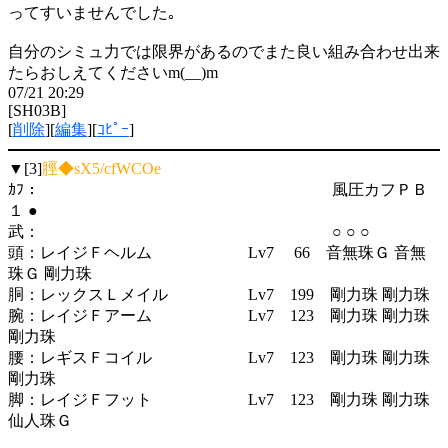
ってすいませんでした｡
自分のシミュ力では限界があるのでまた良い組み合わせ出来
たらおしえてくださいm(__)m
07/21 20:29
[SH03B]
[
削除
][
編集
][
ｺﾋﾟｰ
]
▼[3]
脛◆sX5/cfWCOe
ｶﾌ： 風圧カフＰＢ
１ ●
武： ○ ○ ○
頭：レイジＦヘルム Lv7 66 音無珠Ｇ 音無
珠Ｇ 剛力珠
胴：レックスＬメイル Lv7 199 剛力珠 剛力珠
腕：レイジＦアーム Lv7 123 剛力珠 剛力珠
剛力珠
腰：レギスＦコイル Lv7 123 剛力珠 剛力珠
剛力珠
脚：レイジＦフット Lv7 123 剛力珠 剛力珠
仙人珠Ｇ