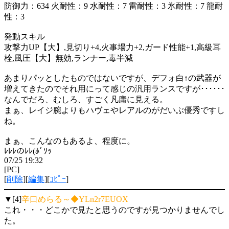
防御力：634 火耐性：9 水耐性：7 雷耐性：3 氷耐性：7 龍耐
性：3
発動スキル
攻撃力UP【大】,見切り+4,火事場力+2,ガード性能+1,高級耳
栓,風圧【大】無効,ランナー,毒半減
あまりパッとしたものではないですが、デフォ白↑の武器が
増えてきたのでそれ用にって感じの汎用ランスですが･･････
なんでだろ、むしろ、すごく凡庸に見える。
まぁ、レイジ腕よりもハヴェやレアルのがだいぶ優秀ですし
ね。
まぁ、こんなのもあるよ、程度に。
ﾚﾚﾚのﾚﾚ(ﾎﾞｿｯ
07/25 19:32
[PC]
[
削除
][
編集
][
ｺﾋﾟｰ
]
▼[4]
辛口めらる～◆YLn2r7EUOX
これ・・・どこかで見たと思うのですが見つかりませんでし
た。