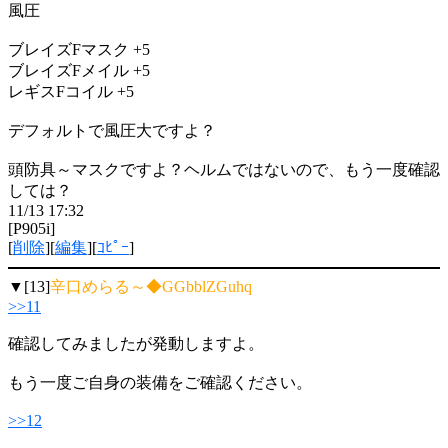
風圧
ブレイズFマスク +5
ブレイズFメイル +5
レギスFコイル +5
デフォルトで風圧大ですよ？
頭防具～マスクですよ？ヘルムではないので、もう一度確認
しては？
11/13 17:32
[P905i]
[
削除
][
編集
][
ｺﾋﾟｰ
]
▼[13]
辛口めらる～◆GGbblZGuhq
>>11
確認してみましたが発動しますよ。
もう一度ご自身の装備をご確認ください。
>>12