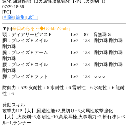
速化,回避性能+1,(火属性攻撃強化【小】,火炎剣+1)
07/29 18:56
[PC]
[
削除
][
編集
][
ｺﾋﾟｰ
]
▼[6]
辛口めらる～◆GGbblZGuhq
頭：ディアリーピアスＦ Lv7 87 音無珠Ｇ
胴：ブレイズＦメイル Lv7 123 剛力珠 剛力珠
剛力珠
腕：ブレイズＦアーム Lv7 123 剛力珠 剛力珠
剛力珠
腰：ブレイズＦコイル Lv7 123 剛力珠 剛力珠
剛力珠
脚：ブレイズＦフット Lv7 123 ○ ○ ○
防御力：579 火耐性：6 水耐性：6 雷耐性：6 氷耐性：6 龍耐
性：6
発動スキル
攻撃力UP【大】,回避性能+2,見切り+3,火属性攻撃強化
【大】,火炎剣+3,各耐性+10,高級耳栓,火事場力+2,斬れ味レベ
ル+1,ランナー