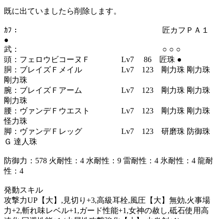
既に出ていましたら削除します。
ｶﾌ： 匠カフＰＡ１
●
武： ○ ○ ○
頭：フェロウビコーヌＦ Lv7 86 匠珠 ●
胴：ブレイズＦメイル Lv7 123 剛力珠 剛力珠
剛力珠
腕：ブレイズＦアーム Lv7 123 剛力珠 剛力珠
剛力珠
腰：ヴァンデＦウエスト Lv7 123 剛力珠 剛力珠
怪力珠
脚：ヴァンデＦレッグ Lv7 123 研磨珠 防御珠
Ｇ 達人珠
防御力：578 火耐性：4 水耐性：9 雷耐性：4 氷耐性：4 龍耐
性：4
発動スキル
攻撃力UP【大】,見切り+3,高級耳栓,風圧【大】無効,火事場
力+2,斬れ味レベル+1,ガード性能+1,女神の赦し,砥石使用高