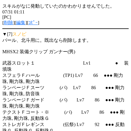
スキルがなに発動していたのかわかりませんでした。
07/31 01:11
[PC]
[
削除
][
編集
][
ｺﾋﾟｰ
]
▼[7]
スノピ
バール、北斗用に。既出なら削除します。
MHSX2 装備クリップ ガンナー(男)
武器スロット１ Lv1 ● 装
填珠
スフェラＦハール (TP1) Lv7 66 ●●● 剛力
珠, 剛力珠, 剛力珠
ランページＦスーツ (パ) Lv7 86 ●●● 剛力
珠, 剛力珠, 防音珠
ランページＦガード (パ) Lv7 86 ●●● 剛力
珠, 剛力珠, 剛力珠
テクストＦコート・※ (パ) Lv7 86 ●●● 剛
力珠, 剛力珠, 反動珠Ｇ
ストレガＦレギンス (伝祭) Lv7 92 ●●● 反動
珠Ｇ, 反動珠Ｇ, 反動珠Ｇ