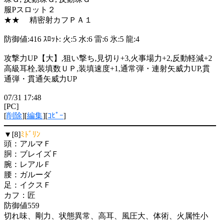
服Pスロット２
★★ 精密射カフＰＡ１
防御値:416 ｽﾛｯﾄ: 火:5 水:6 雷:6 氷:5 龍:4
攻撃力UP【大】,狙い撃ち,見切り+3,火事場力+2,反動軽減+2
高級耳栓,装填数ＵＰ,装填速度+1,通常弾・連射矢威力UP,貫
通弾・貫通矢威力UP
07/31 17:48
[PC]
[
削除
][
編集
][
ｺﾋﾟｰ
]
▼[8]
ﾐﾄﾞﾘﾝ
頭：アルマＦ
胴：ブレイズＦ
腕：レアルＦ
腰：ガルーダ
足：イクスＦ
カフ：匠
防御値559
切れ味、剛力、状態異常、高耳、風圧大、体術、火属性小