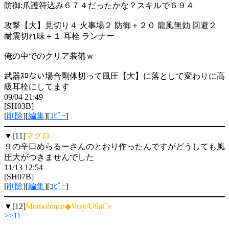
防御:爪護符込み６７４だったかな？スキルで６９４
攻撃【大】見切り４ 火事場２ 防御＋２０ 龍風無効 回避２
耐震切れ味＋１ 耳栓 ランナー
俺の中でのクリア装備ｗ
武器ｽﾛない場合剛体切って風圧【大】に落として変わりに高
級耳栓にしてます
09/04 21:49
[SH03B]
[
削除
][
編集
][
ｺﾋﾟｰ
]
▼[11]
マグロ
９の辛口めらるーさんのとおり作ったんですがどうしても風
圧大がつきませんでした
11/13 12:54
[SH07B]
[
削除
][
編集
][
ｺﾋﾟｰ
]
▼[12]
Momohman◆Vrsy/U9aCv
>>11