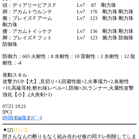
頭：ディアリーピアスＦ Lv7 87 剛力珠
胴：アカムトウルンテ Lv7 176 剛力珠 剛力珠
腕：ブレイズＦアーム Lv7 123 剛力珠 剛力珠
剛力珠
腰：アカムトイッケク Lv7 156 剛力珠 剛力珠
脚：ブレイズＦフット Lv7 123 腕力珠 防御珠
防御珠
防御力：665 火耐性：8 水耐性：10 雷耐性：2 氷耐性：12 龍
耐性：-4
発動スキル
攻撃力UP【大】,見切り+3,回避性能+2,火事場力+2,各耐性
+10,高級耳栓,斬れ味レベル+1,防御+20,ランナー,火属性攻撃
強化【小】,(火炎剣+1)
07/21 19:21
[PC]
[
削除
][
編集
][
ｺﾋﾟｰ
]
▼[2]
リンゴ
脛さんなんの断りもなく組み合わせ板の同スレ削除してしま