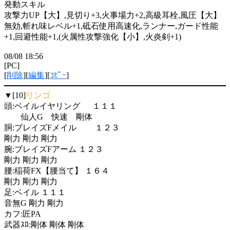
発動スキル
攻撃力UP【大】,見切り+3,火事場力+2,高級耳栓,風圧【大】
無効,斬れ味レベル+1,砥石使用高速化,ランナー,ガード性能
+1,回避性能+1,(火属性攻撃強化【小】,火炎剣+1)
08/08 18:56
[PC]
[
削除
][
編集
][
ｺﾋﾟｰ
]
▼[10]
リンゴ
頭:ベイルイヤリング １１１
仙人G 快速 剛体
胴:ブレイズFメイル １２３
剛力 剛力 剛力
腕:ブレイズFアーム １２３
剛力 剛力 剛力
腰:稲荷FX【腰当て】 １６４
剛力 剛力 剛力
足:ベイル １１１
音無G 剛力 剛力
カフ:匠PA
武器ｽﾛ:剛体 剛体 剛体