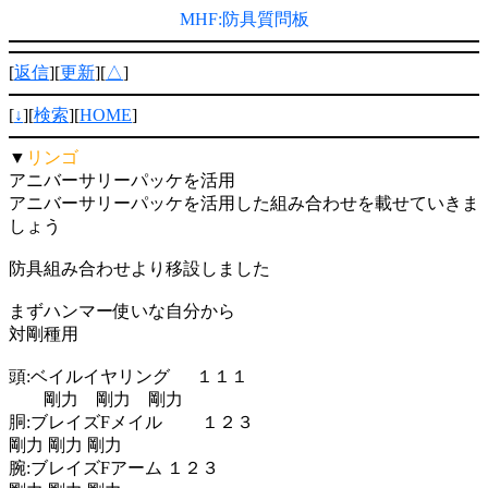
MHF:防具質問板
[
返信
][
更新
][
△
]
[
↓
][
検索
][
HOME
]
▼
リンゴ
アニバーサリーパッケを活用
アニバーサリーパッケを活用した組み合わせを載せていきま
しょう
防具組み合わせより移設しました
まずハンマー使いな自分から
対剛種用
頭:ベイルイヤリング １１１
剛力 剛力 剛力
胴:ブレイズFメイル １２３
剛力 剛力 剛力
腕:ブレイズFアーム １２３