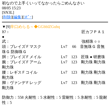
初なので上手くいってなかったらごめんなさい
08/05 15:23
[SN3L]
[
削除
][
編集
][
ｺﾋﾟｰ
]
▼[9]
辛口めらる～◆GGbblZGuhq
ｶﾌ： 匠カフＰＡ１
●
武： 強精珠 ○ ○
頭：ブレイズＦマスク Lv7 66 音無珠Ｇ 音無
珠Ｇ 防御珠Ｇ
胴：ブレイズＦメイル Lv7 123 匠珠 ● 研磨珠
腕：ブレイズＦアーム Lv7 123 剛力珠 剛力珠
剛力珠
腰：レギスＦコイル Lv7 123 剛力珠 剛力珠
剛力珠
脚：ヴァンデＦレッグ Lv7 123 剛力珠 剛力珠
剛力珠
防御力：558 火耐性：5 水耐性：5 雷耐性：5 氷耐性：5 龍耐
性：5