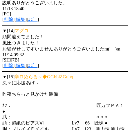
説明ありがとうございました。
11/13 18:40
[PC]
[
削除
][
編集
][
ｺﾋﾟｰ
]
▼[14]
マグロ
頭間違えてました！
風圧つきました！
お騒がせしてすいませんありがとうございましたm(_ _)m
11/14 09:32
[SH07B]
[
削除
][
編集
][
ｺﾋﾟｰ
]
▼[15]
辛ロめらる～◆GGbblZGuhq
久々に応援あげ～
昨夜ちらっと見かけた装備
ｶﾌ： 匠カフＰＡ１
●
武： ○ ○ ○
頭：超絶のピアスⅥ Lv7 66 匠珠 ●
胴：ブレイズＦメイル Lv7 123 剛力珠 剛力珠