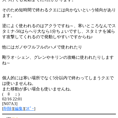
そのため短時間で終わるクエには向かないという傾向があり
ます。
逆によく使われるのはアクラですね～、寒いところなんでス
タミナ-50はらへり大なら1分ちょいですし、スタミナを減ら
す攻撃してくれるので発動しやすいですからね♪
他にはガノやフルフルのハメで使われたり
剛ラオ･シェン、グレンやキリンの攻略に使われたりします
ね～
個人的には寒い場所でなく5分以内で終わってしまうクエで
は使いませんね。
また移動が多い場合も使いませんね。
(￣ﾛ￣；)
02/16 22:01
[N07A3]
[
削除
][
編集
][
ｺﾋﾟｰ
]