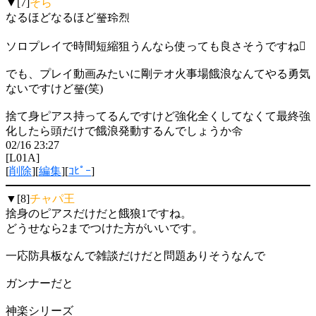
▼[7]
そら
なるほどなるほど瑩玲烈
ソロプレイで時間短縮狙うんなら使っても良さそうですね
でも、プレイ動画みたいに剛テオ火事場餓浪なんてやる勇気
ないですけど瑩(笑)
捨て身ピアス持ってるんですけど強化全くしてなくて最終強
化したら頭だけで餓浪発動するんでしょうか令
02/16 23:27
[L01A]
[
削除
][
編集
][
ｺﾋﾟｰ
]
▼[8]
チャパ王
捨身のピアスだけだと餓狼1ですね。
どうせなら2までつけた方がいいです。
一応防具板なんで雑談だけだと問題ありそうなんで
ガンナーだと
神楽シリーズ