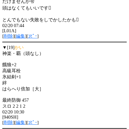
だけませんか令
頭はなくてもいいです
とんでもない失敗をしでかしたかも
02/20 07:44
[L01A]
[
削除
][
編集
][
ｺﾋﾟｰ
]
▼[19]
かい
神楽・覇（頭なし）
餓狼+2
高級耳栓
氷結剣+1
絆
はらへり倍加［大］
最終防御 457
スロ 2 2 1 2
02/20 10:30
[940SH]
[
削除
][
編集
][
ｺﾋﾟｰ
]