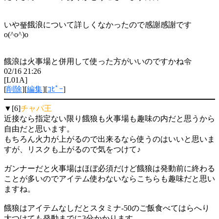
いや瑩餓浪について詳しくなかったので感謝感謝です
o(^o^)o
餓浪は火事場と併用して使った方がいいのですかね令
02/16 21:26
[L01A]
[
削除
][
編集
][
ｺﾋﾟｰ
]
▼[6]
チャパ王
近接なら指定ない限り餓狼も火事場も趣味の内だと思うから
自由だと思います。
もちろん火力が上がるので出来るなら使うのはいいと思いま
すが、リスクも上がるので気をつけて♪
ガンナーだと火事場はほぼ必須だけど餓狼は発動前に終わる
ことが多いのでアイテム使わないならこちらも趣味だと思い
ますね。
餓狼はアイテムなしだとスタミナ-50のご飯食べてはらへり
大つけても発動までに3分かかります。