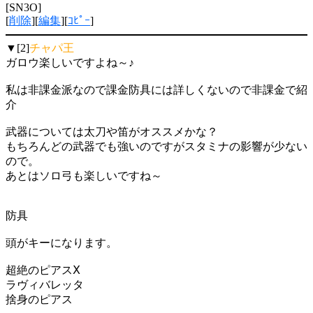
[SN3O]
[
削除
][
編集
][
ｺﾋﾟｰ
]
▼[2]
チャパ王
ガロウ楽しいですよね～♪
私は非課金派なので課金防具には詳しくないので非課金で紹
介
武器については太刀や笛がオススメかな？
もちろんどの武器でも強いのですがスタミナの影響が少ない
ので。
あとはソロ弓も楽しいですね～
防具
頭がキーになります。
超絶のピアスⅩ
ラヴィバレッタ
捨身のピアス