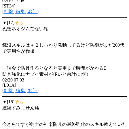
02/19 17:08
[ST34]
[
削除
][
編集
][
ｺﾋﾟｰ
]
▼[17]
そら
ぬ瑩ネオジムでない玲
餓浪スキルは＋２しっかり発動してるけど防御がまだ200代
で実用性が嶺嶺
非課金で防具作るとなると実用まで時間がかかる
防具強化にナゾイ素材が多いと余計に(笑)
02/20 07:03
[L01A]
[
削除
][
編集
][
ｺﾋﾟｰ
]
▼[18]
そら
連続すみません玲
今さらですが剣士の神楽防具の最終強化のスキル教えていた