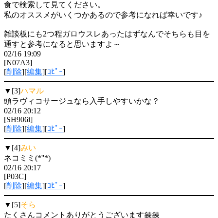
食で検索して見てください。
私のオススメがいくつかあるので参考になれば幸いです♪
雑談板にも2つ程ガロウスレあったはずなんでそちらも目を
通すと参考になると思いますよ～
02/16 19:09
[N07A3]
[
削除
][
編集
][
ｺﾋﾟｰ
]
▼[3]
ハマル
頭ラヴィコサージュなら入手しやすいかな？
02/16 20:12
[SH906i]
[
削除
][
編集
][
ｺﾋﾟｰ
]
▼[4]
みい
ネコミミ(*''*)
02/16 20:17
[P03C]
[
削除
][
編集
][
ｺﾋﾟｰ
]
▼[5]
そら
たくさんコメントありがとうございます鍊鍊