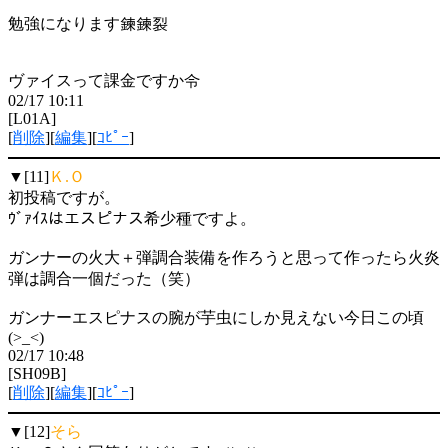
勉強になります鍊鍊裂
ヴァイスって課金ですか令
02/17 10:11
[L01A]
[
削除
][
編集
][
ｺﾋﾟｰ
]
▼[11]
Ｋ.Ｏ
初投稿ですが。
ｳﾞｧｲｽはエスピナス希少種ですよ。
ガンナーの火大＋弾調合装備を作ろうと思って作ったら火炎
弾は調合一個だった（笑）
ガンナーエスピナスの腕が芋虫にしか見えない今日この頃
(>_<)
02/17 10:48
[SH09B]
[
削除
][
編集
][
ｺﾋﾟｰ
]
▼[12]
そら