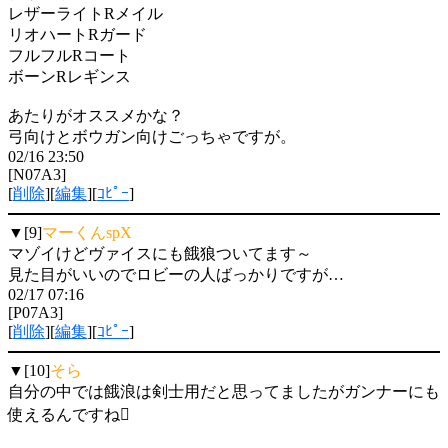
レザーライトRメイル
リオハートRガード
フルフルRコート
ボーンRレギンス
あたりがオススメかな？
弓向けとボウガン向けごっちゃですが。
02/16 23:50
[N07A3]
[
削除
][
編集
][
ｺﾋﾟｰ
]
▼[9]
マーくんspX
マゾイけどヴァイスにも餓狼ついてます～
見た目がいいのでロビーの人ばっかりですが…
02/17 07:16
[P07A3]
[
削除
][
編集
][
ｺﾋﾟｰ
]
▼[10]
そら
自分の中では餓浪は剣士用だと思ってましたがガンナーにも
使えるんですね