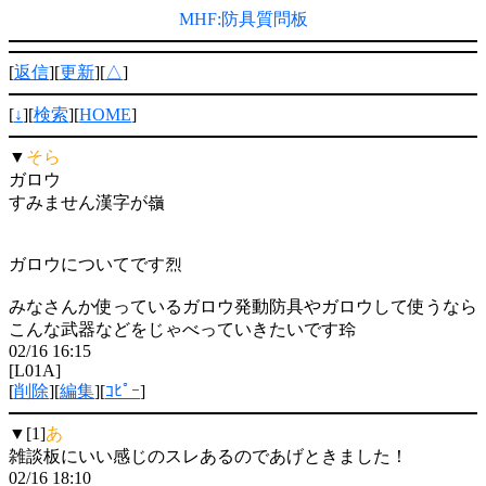
MHF:防具質問板
[
返信
][
更新
][
△
]
[
↓
][
検索
][
HOME
]
▼
そら
ガロウ
すみません漢字が嶺
ガロウについてです烈
みなさんか使っているガロウ発動防具やガロウして使うなら
こんな武器などをじゃべっていきたいです玲
02/16 16:15
[L01A]
[
削除
][
編集
][
ｺﾋﾟｰ
]
▼[1]
あ
雑談板にいい感じのスレあるのであげときました！
02/16 18:10