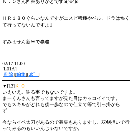
Ｋ．Ｏさん回答ありがとですo(^o^)o
ＨＲ１８０ぐらいなんですがエスピ稀種やベル、ドラは怖く
て行ってないんですよ
すみません新米で嶺嶺
02/17 11:00
[L01A]
[
削除
][
編集
][
ｺﾋﾟｰ
]
▼[13]
Ｋ.Ｏ
いえいえ。謝る事でもないですよ。
まーくんさんも言ってますが見た目はカッコイイです。
でもスキルがどれも後一歩なので仕立て等で引っ掛から
ず……
今ならイベ太刀があるので募集もありますし、双剣担いで行
ってみるのもいいんじゃないですか。