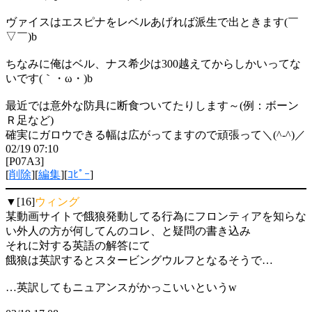
ヴァイスはエスピナをレベルあげれば派生で出ときます(￣
▽￣)b
ちなみに俺はベル、ナス希少は300越えてからしかいってな
いです(｀・ω・)b
最近では意外な防具に断食ついてたりします～(例：ボーン
Ｒ足など)
確実にガロウできる幅は広がってますので頑張って＼(^-^)／
02/19 07:10
[P07A3]
[
削除
][
編集
][
ｺﾋﾟｰ
]
▼[16]
ウィング
某動画サイトで餓狼発動してる行為にフロンティアを知らな
い外人の方が何してんのコレ、と疑問の書き込み
それに対する英語の解答にて
餓狼は英訳するとスタービングウルフとなるそうで…
…英訳してもニュアンスがかっこいいというw