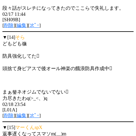
段々話がスレチになってきたのでここらで失礼します。
02/17 11:44
[SH09B]
[
削除
][
編集
][
ｺﾋﾟｰ
]
▼[14]
そら
どもども嶺
防具強化してた
頭捨て身ピアスで後オール神楽の餓浪防具作成中
まぁ瑩ネオジムでないでない
力尽きたわq(>_<、)q
02/18 23:54
[L01A]
[
削除
][
編集
][
ｺﾋﾟｰ
]
▼[15]
マーくんspX
返事遅くなってスマソm(__)m