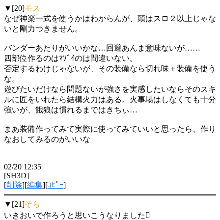
▼[20]
モス
なぜ神楽一式を使うかはわからんが、頭はスロ２以上じゃな
いと剛力つきません。
バンダーあたりがいいかな…回避あんま意味ないが……
四部位作るのはﾏｿﾞｲのは間違いない。
否定するわけじゃないが、その装備なら切れ味＋装備を使う
な。
遊びたいだけなら問題ないが強さを実感したいならそのスキ
ルに匠をいれたら結構火力はある。火事場はしなくても十分
強いが、餓狼は慣れるまではきちぃ…
まあ装備作ってみて実際に使ってみていいと思ったら、作り
なおしてみるのがいいな
02/20 12:35
[SH3D]
[
削除
][
編集
][
ｺﾋﾟｰ
]
▼[21]
そら
いきおいで作ろうと思いこうなりました