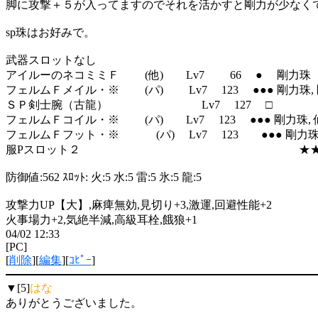
脚に攻撃＋５が入ってますのでそれを活かすと剛力が少なく
sp珠はお好みで。
武器スロットなし
アイルーのネコミミＦ (他) Lv7 66 ● 剛力珠
フェルムＦメイル・※ (パ) Lv7 123 ●●● 剛力珠, 
ＳＰ剣士腕（古龍） Lv7 127 □
フェルムＦコイル・※ (パ) Lv7 123 ●●● 剛力珠,
フェルムＦフット・※ (パ) Lv7 123 ●●● 剛力珠,
服Pスロット２ ★★ 回避
防御値:562 ｽﾛｯﾄ: 火:5 水:5 雷:5 氷:5 龍:5
攻撃力UP【大】,麻痺無効,見切り+3,激運,回避性能+2
火事場力+2,気絶半減,高級耳栓,餓狼+1
04/02 12:33
[PC]
[
削除
][
編集
][
ｺﾋﾟｰ
]
▼[5]
はな
ありがとうございました。