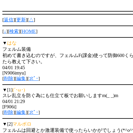
[
返信
][
更新
][
△
]
[
↓
][
検索
][
HOME
]
▼
はな
フェルム装備
初めて書き込むのですが、フェルムF(課金)使って防御60
たら教えて下さい。
04/01 19:45
[N906imyu]
[
削除
][
編集
][
ｺﾋﾟｰ
]
▼[1]
(´･ω･)
スレ乱立を防ぐ為にも仕立て板でお願いしますm(_ _)m
04/01 21:29
[F906i]
[
削除
][
編集
][
ｺﾋﾟｰ
]
▼[2]
マルボロ
フェルムは回避とか激運装備で使ったらいかがでしょう(*^o^*