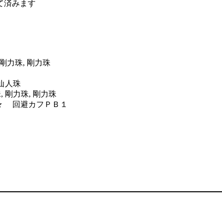
て済みます
剛力珠, 剛力珠
 仙人珠
 剛力珠, 剛力珠
カフＰＢ１