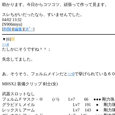
助かります。今日からコツコツ、頑張って作って見ます。
スレちがいだったなら、すいませんでした。
04/02 13:32
[N906imyu]
[
削除
][
編集
][
ｺﾋﾟｰ
]
▼[6]
脛
>>4
たしかにそうですね＾＾；
失念してました。
あ、そうそう。フェルムメインだと
>>0
で挙げられている６
MHSX2 装備クリップ 剣士(女)
武器スロットなし
フェルムＦマスク・※ (パ) Lv7 66 ●●● 剛力珠, 
グラビドＬメイル Lv7 191 ● 剛力
レックスＬアーム Lv7 143 ● 剛力