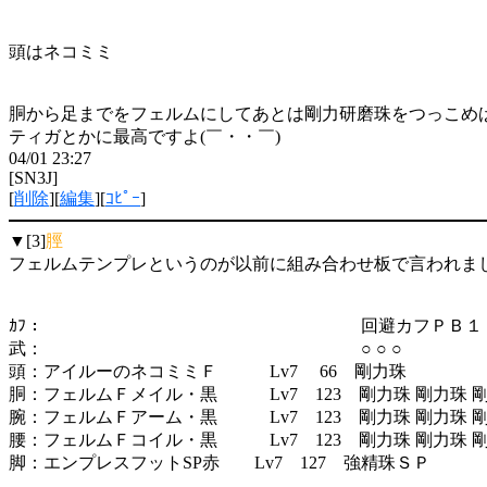
頭はネコミミ
胴から足までをフェルムにしてあとは剛力研磨珠をつっこめば
ティガとかに最高ですよ(￣・・￣)
04/01 23:27
[SN3J]
[
削除
][
編集
][
ｺﾋﾟｰ
]
▼[3]
脛
フェルムテンプレというのが以前に組み合わせ板で言われま
ｶﾌ： 回避カフＰＢ１ 
武： ○ ○ ○
頭：アイルーのネコミミＦ Lv7 66 剛力珠
胴：フェルムＦメイル・黒 Lv7 123 剛力珠 剛力珠 
腕：フェルムＦアーム・黒 Lv7 123 剛力珠 剛力珠 
腰：フェルムＦコイル・黒 Lv7 123 剛力珠 剛力珠 
脚：エンプレスフットSP赤 Lv7 127 強精珠ＳＰ