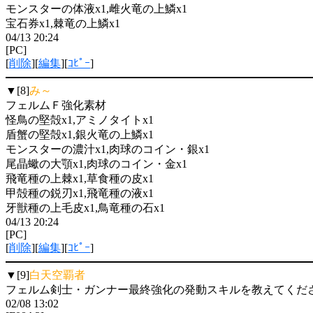
モンスターの体液x1,雌火竜の上鱗x1
宝石券x1,棘竜の上鱗x1
04/13 20:24
[PC]
[
削除
][
編集
][
ｺﾋﾟｰ
]
▼[8]
み～
フェルムＦ強化素材
怪鳥の堅殻x1,アミノタイトx1
盾蟹の堅殻x1,銀火竜の上鱗x1
モンスターの濃汁x1,肉球のコイン・銀x1
尾晶蠍の大顎x1,肉球のコイン・金x1
飛竜種の上棘x1,草食種の皮x1
甲殻種の鋭刃x1,飛竜種の液x1
牙獣種の上毛皮x1,鳥竜種の石x1
04/13 20:24
[PC]
[
削除
][
編集
][
ｺﾋﾟｰ
]
▼[9]
白天空覇者
フェルム剣士・ガンナー最終強化の発動スキルを教えてくだ
02/08 13:02