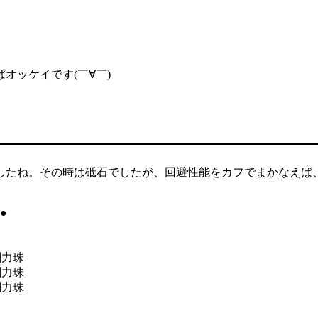
オッケイです(￣∀￣)
したね。その時は砥石でしたが、回避性能をカフでまかなえば
●
剛力珠
剛力珠
剛力珠