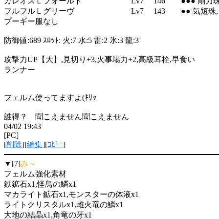
ガレオスＬフォールド Lv7 146 ●●● 剛力珠, 
フルフルＬグリーヴ Lv7 143 ●● 気短珠, 
プーギー服なし
防御値:689 ｽﾛｯﾄ: 火:7 水:5 雷:2 氷:3 龍:3
攻撃力UP【大】,見切り+3,火事場力+2,高級耳栓,早食い
ランナー
フェルム使ってますよ(ｷﾘｯ
誰得？ 聞こえません聞こえません
04/02 19:43
[PC]
[
削除
][
編集
][
ｺﾋﾟｰ
]
▼[7]
み～
フェルム強化素材
鉄鉱石x1,怪鳥の鱗x1
マカライト鉱石x1,モンスターの体液x1
ライトクリスタルx1,雌火竜の鱗x1
大地の結晶x1,角竜の牙x1