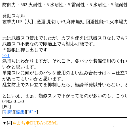
防御力：562 火耐性：5 水耐性：5 雷耐性：5 氷耐性：5 龍耐
発動スキル
攻撃力UP【大】,激運,見切り+3,麻痺無効,回避性能+2,火事場力
元は武器スロ使用でしたが、カフを使えば武器スロなしでも
武器スロ不要なので剛適正でも対応可能です。
＊餓狼は押し出しです
>>1
気持ちはわかりますが、それこそ、各パッケ装備使用のくれ
いかと思います。
単発スレに何がしのパッケ使用のよい組み合わせは～→仕立
があってもいいかと思います。
乱立防止でスレ立てを抑制したら、極論単発以外いらない、
とはいえ、まぁ、類似スレで下がってるのが多いのも、こう
04/02 01:30
[PC]
[
削除
][
編集
][
ｺﾋﾟｰ
]
▼[4]
やまち◆DUBApG5fyL