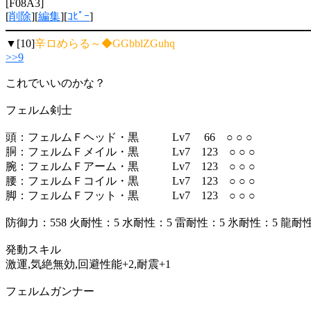
[F08A3]
[
削除
][
編集
][
ｺﾋﾟｰ
]
▼[10]
辛ロめらる～◆GGbblZGuhq
>>9
これでいいのかな？
フェルム剣士
頭：フェルムＦヘッド・黒 Lv7 66 ○ ○ ○
胴：フェルムＦメイル・黒 Lv7 123 ○ ○ ○
腕：フェルムＦアーム・黒 Lv7 123 ○ ○ ○
腰：フェルムＦコイル・黒 Lv7 123 ○ ○ ○
脚：フェルムＦフット・黒 Lv7 123 ○ ○ ○
防御力：558 火耐性：5 水耐性：5 雷耐性：5 氷耐性：5 龍耐
発動スキル
激運,気絶無効,回避性能+2,耐震+1
フェルムガンナー