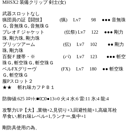
MHSX2 装備クリップ 剣士(女)
武器スロットなし
猟団員の証【闘技】 (猟) Lv7 98 ●●● 音無珠
Ｇ, 音無珠Ｇ, 音無珠Ｇ
ブレオＦジャケット (伝祭) Lv7 122 ●●● 剛力
珠, 剛力珠, 剛力珠
ブリッツアーム (伝) Lv7 102 ●● 剛力
珠, 剛力珠
百裂Ｆ腰帯・※ (パ) Lv7 123 ●●● 斬空
珠Ｇ, 斬空珠Ｇ, 斬空珠Ｇ
ベルFXグリーヴ (FX) Lv7 180 ●● 斬空珠
Ｇ, 斬空珠Ｇ
服Pスロット２
★★ 斬れ味カフＰＢ１
防御値:625 ｽﾛｯﾄ:■0□0●13○0 火:4 水:6 雷:11 氷:4 龍:4
攻撃力UP【大】,業物+2,見切り+3,回避性能+1,高級耳栓
早食い,斬れ味レベル+1,ランナー,集中+1
剛防具使用の為、