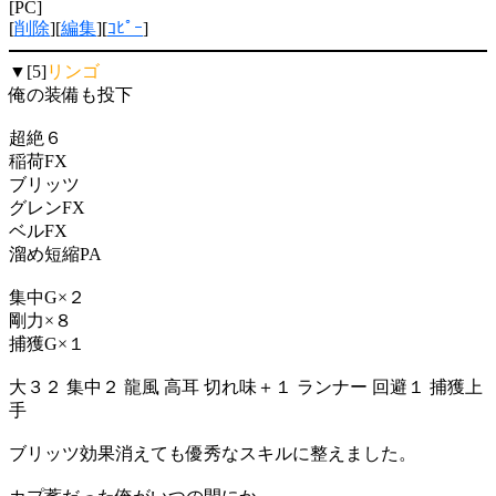
[PC]
[
削除
][
編集
][
ｺﾋﾟｰ
]
▼[5]
リンゴ
俺の装備も投下
超絶６
稲荷FX
ブリッツ
グレンFX
ベルFX
溜め短縮PA
集中G×２
剛力×８
捕獲G×１
大３２ 集中２ 龍風 高耳 切れ味＋１ ランナー 回避１ 捕獲上
手
ブリッツ効果消えても優秀なスキルに整えました。