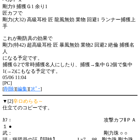
剛力9 捕獲Ｇ1 余り1
匠カフで
剛力(大32) 高級耳栓 匠 龍風無効 業物 回避1 ランナー捕獲上
手
これが剛防具の効果で
剛力(特42) 超高級耳栓 匠 暴風無効 業物2 回避2 絶倫 捕獲名
人
になる予定です。
捕獲Ｇ2で常時捕獲名人にしたり、捕獲→集中Ｇ2個で集中
1(→2)にもなる予定です。
05/06 11:04
[PC]
[
削除
][
編集
][
ｺﾋﾟｰ
]
▼[2]
辛ロめらる～
仕立てのコピーです。
ｶﾌ： 攻撃カフⅡＰＡ
１ ●
武： 剛力珠 ○ ○
頭：猟団員の証【闘技】 Lv7 98 剛力珠 剛力珠