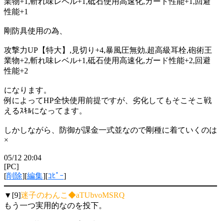
業物+1,斬れ味レベル+1,砥石使用高速化,ガード性能+1,回避
性能+1
剛防具使用の為、
攻撃力UP【特大】,見切り+4,暴風圧無効,超高級耳栓,砲術王
業物+2,斬れ味レベル+1,砥石使用高速化,ガード性能+2,回避
性能+2
になります。
例によってHP全快使用前提ですが、劣化してもそこそこ戦
えるｽｷﾙになってます。
しかしながら、防御が課金一式並なので剛種に着ていくのは
×
05/12 20:04
[PC]
[
削除
][
編集
][
ｺﾋﾟｰ
]
▼[9]
迷子のわんこ◆aTUbvoMSRQ
もう一つ実用的なのを投下。