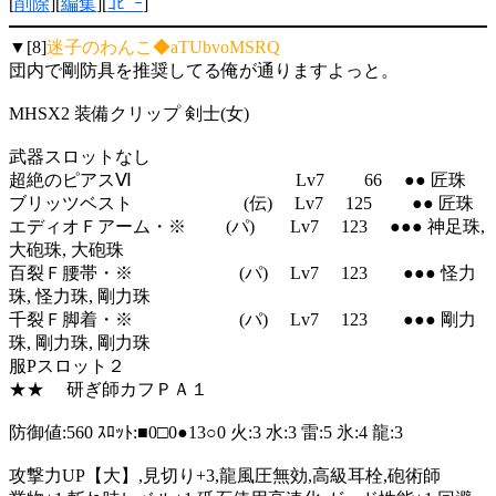
[
削除
][
編集
][
ｺﾋﾟｰ
]
▼[8]
迷子のわんこ◆aTUbvoMSRQ
団内で剛防具を推奨してる俺が通りますよっと。
MHSX2 装備クリップ 剣士(女)
武器スロットなし
超絶のピアスⅥ Lv7 66 ●● 匠珠
ブリッツベスト (伝) Lv7 125 ●● 匠珠
エディオＦアーム・※ (パ) Lv7 123 ●●● 神足珠,
大砲珠, 大砲珠
百裂Ｆ腰帯・※ (パ) Lv7 123 ●●● 怪力
珠, 怪力珠, 剛力珠
千裂Ｆ脚着・※ (パ) Lv7 123 ●●● 剛力
珠, 剛力珠, 剛力珠
服Pスロット２
★★ 研ぎ師カフＰＡ１
防御値:560 ｽﾛｯﾄ:■0□0●13○0 火:3 水:3 雷:5 氷:4 龍:3
攻撃力UP【大】,見切り+3,龍風圧無効,高級耳栓,砲術師