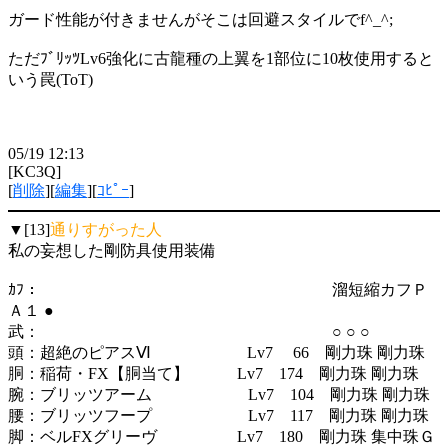
ガード性能が付きませんがそこは回避スタイルでf^_^;
ただﾌﾞﾘｯﾂLv6強化に古龍種の上翼を1部位に10枚使用すると
いう罠(ToT)
05/19 12:13
[KC3Q]
[
削除
][
編集
][
ｺﾋﾟｰ
]
▼[13]
通りすがった人
私の妄想した剛防具使用装備
ｶﾌ： 溜短縮カフＰ
Ａ１ ●
武： ○ ○ ○
頭：超絶のピアスⅥ Lv7 66 剛力珠 剛力珠
胴：稲荷・FX【胴当て】 Lv7 174 剛力珠 剛力珠
腕：ブリッツアーム Lv7 104 剛力珠 剛力珠
腰：ブリッツフープ Lv7 117 剛力珠 剛力珠
脚：ベルFXグリーヴ Lv7 180 剛力珠 集中珠Ｇ