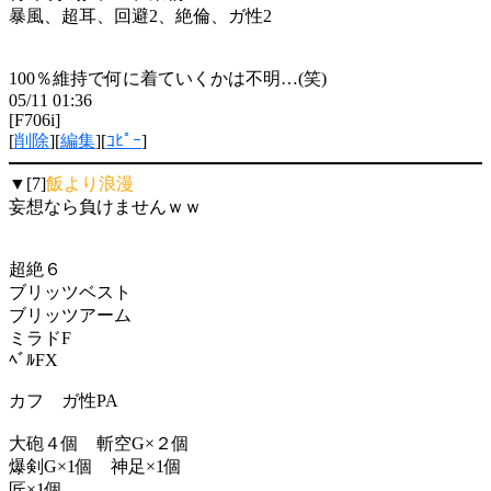
暴風、超耳、回避2、絶倫、ガ性2
100％維持で何に着ていくかは不明…(笑)
05/11 01:36
[F706i]
[
削除
][
編集
][
ｺﾋﾟｰ
]
▼[7]
飯より浪漫
妄想なら負けませんｗｗ
超絶６
ブリッツベスト
ブリッツアーム
ミラドF
ﾍﾞﾙFX
カフ ガ性PA
大砲４個 斬空G×２個
爆剣G×1個 神足×1個
匠×1個