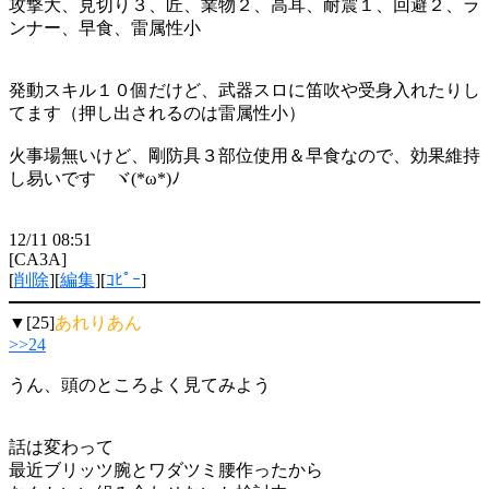
攻撃大、見切り３、匠、業物２、高耳、耐震１、回避２、ラ
ンナー、早食、雷属性小
発動スキル１０個だけど、武器スロに笛吹や受身入れたりし
てます（押し出されるのは雷属性小）
火事場無いけど、剛防具３部位使用＆早食なので、効果維持
し易いです ヾ(*ω*)ﾉ
12/11 08:51
[CA3A]
[
削除
][
編集
][
ｺﾋﾟｰ
]
▼[25]
あれりあん
>>24
うん、頭のところよく見てみよう
話は変わって
最近ブリッツ腕とワダツミ腰作ったから