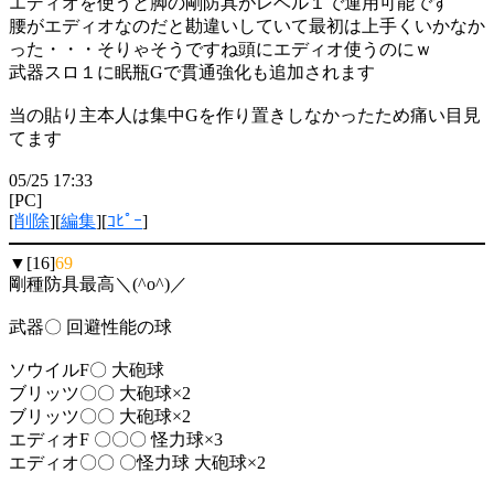
エディオを使うと脚の剛防具がレベル１で運用可能です
腰がエディオなのだと勘違いしていて最初は上手くいかなか
った・・・そりゃそうですね頭にエディオ使うのにｗ
武器スロ１に眠瓶Gで貫通強化も追加されます
当の貼り主本人は集中Gを作り置きしなかったため痛い目見
てます
05/25 17:33
[PC]
[
削除
][
編集
][
ｺﾋﾟｰ
]
▼[16]
69
剛種防具最高＼(^o^)／
武器〇 回避性能の球
ソウイルF〇 大砲球
ブリッツ〇〇 大砲球×2
ブリッツ〇〇 大砲球×2
エディオF 〇〇〇 怪力球×3
エディオ〇〇 〇怪力球 大砲球×2