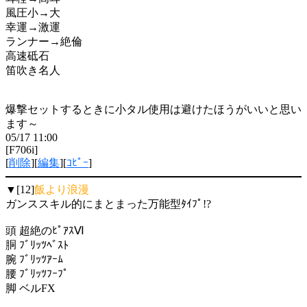
風圧小→大
幸運→激運
ランナー→絶倫
高速砥石
笛吹き名人
爆撃セットするときに小タル使用は避けたほうがいいと思い
ます～
05/17 11:00
[F706i]
[
削除
][
編集
][
ｺﾋﾟｰ
]
▼[12]
飯より浪漫
ガンススキル的にまとまった万能型ﾀｲﾌﾟ!?
頭 超絶のﾋﾟｱｽⅥ
胴 ﾌﾞﾘｯﾂﾍﾞｽﾄ
腕 ﾌﾞﾘｯﾂｱｰﾑ
腰 ﾌﾞﾘｯﾂﾌｰﾌﾟ
脚 ベルFX