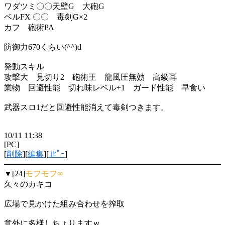
ワダツミ〇〇天壁G 大砲G
ベルFX 〇〇 毒剣G×2
カフ 砲術PA
防御力670くらい(^^)d
発動スキル
攻撃大 見切り2 砲術王 龍風圧無効 高級耳
業物 回避性能 切れ味レベル+1 ガード性能 早食い
武器スロ1だと回避性能消えて毒剣つきます。
10/11 11:38
[PC]
[
削除
][
編集
][
ｺﾋﾟｰ
]
▼[24]
モフモフ∞
久々のカキコ
広場で見かけた組み合わせを搾取
意外に多様しちょりますｗ