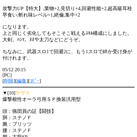
攻撃力UP【特大】,業物+2,見切り+4,回避性能+2,超高級耳栓
早食い,斬れ味レベル+1,絶倫,集中+2
になります。
上と同じく劣化してもそこそこ戦えるｽｷﾙ構成にしました。
大剣、ﾊﾝﾏ、ﾇﾇや太刀などにどうぞ。
ちなみに、武器スロ1で回避2に、もう1スロで絆か受け身が
付けれます。
05/12 20:15
[PC]
[
削除
][
編集
][
ｺﾋﾟｰ
]
▼[10]
ラヴァ
爆撃根性オーラ弓用ＳＰ換装汎用型
頭：猟団員の証【闘技】
胴：ステノＦ
腕：ブリッツ
腰：ステノＦ
脚：古龍SP