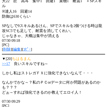
大22 匠 高耳 集中1 回避1 業物1 耐震1 ＋SPスキ
ル
※達人16 回避14
防御は630くらい
SPなしで9スキルあるけん、SPでスキルを2個つける時は龍
攻SC5でも足して、耐震を消してくれい。
じゃなきゃ、大概は集中が消える
07/30 09:18
[PC]
[
削除
][
編集
][
ｺﾋﾟｰ
]
▼[20]
ちはるまん
>>17
良いスキルですね～
しかし私はストレガＦＸに強化できないなんて・・・
なんかでかな～？私のＰＣorデータに何か問題があるのか
も？？？
どぉ～すれば強化できるのか教えてエロイ人！
07/30 09:29
[PC]