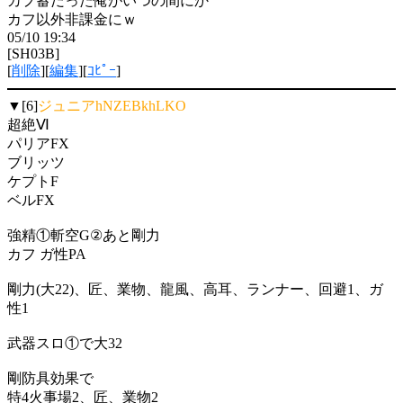
カプ蓄だった俺がいつの間にか
カフ以外非課金にｗ
05/10 19:34
[SH03B]
[
削除
][
編集
][
ｺﾋﾟｰ
]
▼[6]
ジュニアhNZEBkhLKO
超絶Ⅵ
パリアFX
ブリッツ
ケプトF
ベルFX
強精①斬空G②あと剛力
カフ ガ性PA
剛力(大22)、匠、業物、龍風、高耳、ランナー、回避1、ガ
性1
武器スロ①で大32
剛防具効果で
特4火事場2、匠、業物2