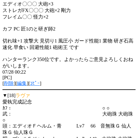
エディオ〇〇〇 大砲×3
ストレガFX〇〇〇 大砲×2 剛力
フレイム〇〇 怪力×2
カフ PC 匠1のと研ぎ師2
切れ味+1 攻撃大 見切り1 風圧小 ガード性能1 業物 研ぎ石高
速化 早食い 回避性能1 砲術王 です
ハンターランク350位です。よかったらご意見よろしくおね
がいします。
07/28 00:22
[PC]
[
削除
][
編集
][
ｺﾋﾟｰ
]
▼[18]
ラヴァ
愛執完成記念
ｶﾌ： ○ ○
武： 大砲珠 大砲珠
○
頭：エディオＦヘルム・青 Lv7 66 音無珠Ｇ 仙人
珠Ｇ 仙人珠Ｇ