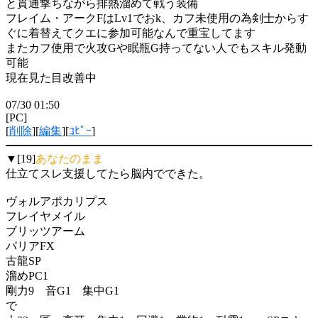
と貫通撃ちながら排熱溜めて戦う装備
フレイム・アークFはLv1でおk、カフ未使用の為剣士からす
ぐに着替えてクエに参加可能なんで重宝してます
またカフ使用で火攻Gや眠瓶G持ってない人でもスキル発動
可能
現在見た目改善中
07/30 01:50
[PC]
[
削除
][
編集
][
ｺﾋﾟｰ
]
▼[19]
あなたのまま
仕立てスレ支援してたら脳内でできた。
ヴォルアポカリプス
フレイヤメイル
ブリッツアーム
パリアFX
古龍SP
溜めPC1
剛力9 音G1 集中G1
で