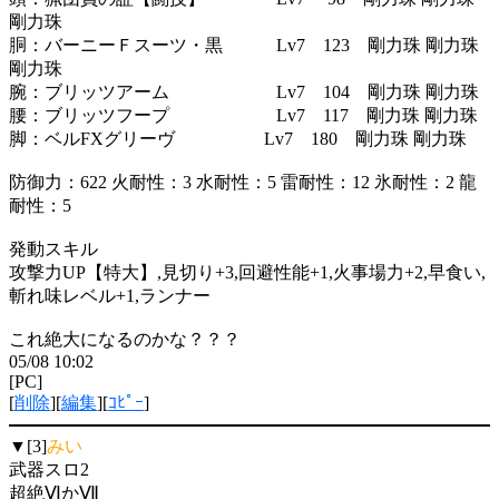
剛力珠
胴：バーニーＦスーツ・黒 Lv7 123 剛力珠 剛力珠
剛力珠
腕：ブリッツアーム Lv7 104 剛力珠 剛力珠
腰：ブリッツフープ Lv7 117 剛力珠 剛力珠
脚：ベルFXグリーヴ Lv7 180 剛力珠 剛力珠
防御力：622 火耐性：3 水耐性：5 雷耐性：12 氷耐性：2 龍
耐性：5
発動スキル
攻撃力UP【特大】,見切り+3,回避性能+1,火事場力+2,早食い,
斬れ味レベル+1,ランナー
これ絶大になるのかな？？？
05/08 10:02
[PC]
[
削除
][
編集
][
ｺﾋﾟｰ
]
▼[3]
みい
武器スロ2
超絶ⅥかⅦ