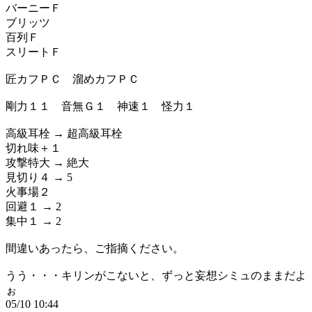
バーニーＦ
ブリッツ
百列Ｆ
スリートＦ
匠カフＰＣ 溜めカフＰＣ
剛力１１ 音無Ｇ１ 神速１ 怪力１
高級耳栓 → 超高級耳栓
切れ味＋１
攻撃特大 → 絶大
見切り４ → 5
火事場２
回避１ → 2
集中１ → 2
間違いあったら、ご指摘ください。
うう・・・キリンがこないと、ずっと妄想シミュのままだよ
ぉ
05/10 10:44