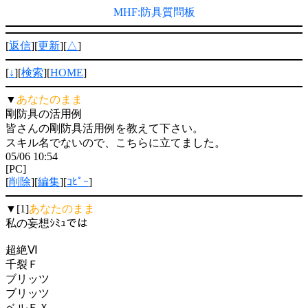
MHF:防具質問板
[
返信
][
更新
][
△
]
[
↓
][
検索
][
HOME
]
▼
あなたのまま
剛防具の活用例
皆さんの剛防具活用例を教えて下さい。
スキル名でないので、こちらに立てました。
05/06 10:54
[PC]
[
削除
][
編集
][
ｺﾋﾟｰ
]
▼[1]
あなたのまま
私の妄想ｼﾐｭでは
超絶Ⅵ
千裂Ｆ
ブリッツ
ブリッツ
ベルＦＸ