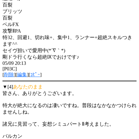
百裂
ブリッツ
百裂
ベルFX
攻撃ⅡPA
特32、回避1、切れ味+、集中1、ランナー+超絶スキルつき
ます^^
セイヴ担いで愛用中(*´∇｀*)
剛ドラ行くなら超絶Ⅸでおけです♪
05/09 20:13
[P03C]
[
削除
][
編集
][
ｺﾋﾟｰ
]
▼[4]
あなたのまま
皆さん、ありがとうございます。
特大が絶大になるのは凄いですね。普段はなかなかつけられ
ませんしね。
諸兄に見習って、妄想シミュパートⅡ考えました。
バルカン