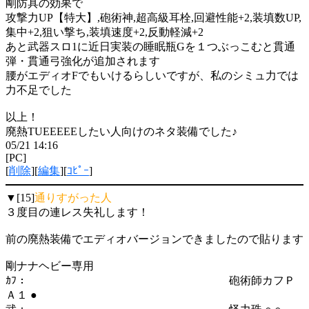
剛防具の効果で
攻撃力UP【特大】,砲術神,超高級耳栓,回避性能+2,装填数UP,
集中+2,狙い撃ち,装填速度+2,反動軽減+2
あと武器スロ1に近日実装の睡眠瓶Gを１つぶっこむと貫通
弾・貫通弓強化が追加されます
腰がエディオFでもいけるらしいですが、私のシミュ力では
力不足でした
以上！
廃熱TUEEEEEしたい人向けのネタ装備でした♪
05/21 14:16
[PC]
[
削除
][
編集
][
ｺﾋﾟｰ
]
▼[15]
通りすがった人
３度目の連レス失礼します！
前の廃熱装備でエディオバージョンできましたので貼ります
剛ナナヘビー専用
ｶﾌ： 砲術師カフＰ
Ａ１ ●