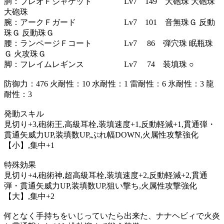
胴：ブレオＦジャケット Lv7 149 大砲珠 大砲珠
大砲珠
腕：アークＦガード Lv7 101 音無珠Ｇ 反動
珠Ｇ 反動珠Ｇ
腰：ランページＦコート Lv7 86 弾穴珠 眠瓶珠
Ｇ 火攻珠Ｇ
脚：フレイムレギンス Lv7 74 装填珠 ○
防御力：476 火耐性：10 水耐性：1 雷耐性：6 氷耐性：3 龍
耐性：3
発動スキル
見切り+3,砲術王,高級耳栓,装填速度+1,反動軽減+1,貫通弾・
貫通矢威力UP,装填数UP,ぶれ幅DOWN,火属性攻撃強化
【小】,集中+1
特殊効果
見切り+4,砲術神,超高級耳栓,装填速度+2,反動軽減+2,貫通
弾・貫通矢威力UP,装填数UP,狙い撃ち,火属性攻撃強化
【大】,集中+2
何となく手持ちをいじっていたら出来た、ナナヘビィで火炎