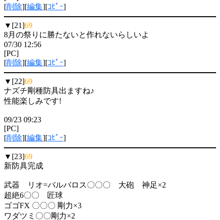
[
削除
][
編集
][
ｺﾋﾟｰ
]
▼[21]
69
8月の祭りに勝たないと作れないらしいよ
07/30 12:56
[PC]
[
削除
][
編集
][
ｺﾋﾟｰ
]
▼[22]
69
ナズチ剛種防具出ますね♪
性能楽しみです!
09/23 09:23
[PC]
[
削除
][
編集
][
ｺﾋﾟｰ
]
▼[23]
69
新防具完成
武器 リオ=バルバロス〇〇〇 大砲 神足×2
超絶6〇〇 匠球
ゴゴFX 〇〇〇 剛力×3
ワダツミ〇〇剛力×2