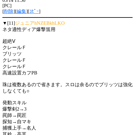
05/14 11:56
[PC]
[
削除
][
編集
][
ｺﾋﾟｰ
]
▼[11]
ジュニアhNZEBkhLKO
ネタ適性ディア爆撃笛用
超絶Ⅴ
クレールＦ
ブリッツ
クレールＦ
クレールＦ
高速設置カフPB
珠は複数あるので省きます。スロは余るのでブリッツは強化
しなくても○
発動スキル
爆撃剣2→3
罠師→罠匠
探知→自マキ
捕獲上手→名人
耳栓→高耳