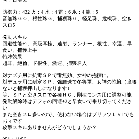
防御力：432 火：4 水：4 雷：6 氷：4 龍：5
音無珠Ｇ×2、根性珠Ｇ、捕獲珠Ｇ、軽足珠、危機珠、空き
スロ5
発動スキル
回避性能+2、高級耳栓、連射、ランナー、根性、幸運、早
食い、捕獲上手
特殊効果
超耳、絶倫、ド根性、激運、捕獲名人
対ナズチ用に抗毒ＳＰで毒無効、女神の抱擁に。
対デュラ用に耐寒ＳＰ、強腰珠で冬将軍、女神の抱擁（強腰
ないと捕獲押出しになります）
等、ＳＰと空きスロで各種ＨＣ，剛種モンス用に調整可能
発動解除時はデフォの回避+2と早食いで乗り切ってくださ
い
また空きスロ多いので、使わない場合はブリッツＬｖ1でも
おｋです
攻撃スキルありませんがどうでしょうか？