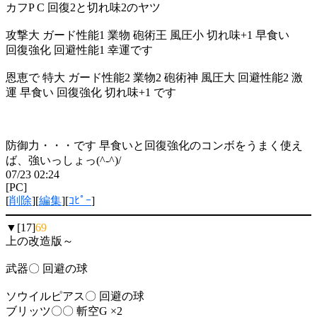
カフP C 回復2と切れ味2のヤツ
攻撃大 ガード性能1 業物 砲術王 風圧小 切れ味+1 早食い
回復強化 回避性能1 幸運です
恩恵で 特大 ガード性能2 業物2 砲術神 風圧大 回避性能2 激
運 早食い 回復強化 切れ味+1 です
防御力・・・です 早食いと回復強化のコンボをうまく使え
ば、強いっしょっ(^-^)/
07/23 02:24
[PC]
[
削除
][
編集
][
ｺﾋﾟｰ
]
▼[17]
69
上の改造版～
武器〇 回避の球
ソウイルピアス〇 回避の球
ブリッツ〇〇 斬空G ×2