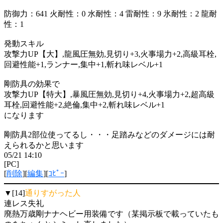
防御力：641 火耐性：0 水耐性：4 雷耐性：9 氷耐性：2 龍耐
性：1
発動スキル
攻撃力UP【大】,龍風圧無効,見切り+3,火事場力+2,高級耳栓,
回避性能+1,ランナー,集中+1,斬れ味レベル+1
剛防具の効果で
攻撃力UP【特大】,暴風圧無効,見切り+4,火事場力+2,超高級
耳栓,回避性能+2,絶倫,集中+2,斬れ味レベル+1
になります
剛防具2部位使ってるし・・・足踏みなどのダメージには耐
えられるかと思います
05/21 14:10
[PC]
[
削除
][
編集
][
ｺﾋﾟｰ
]
▼[14]
通りすがった人
連レス失礼
廃熱万歳剛ナナヘビー用装備です（某掲示板で載っていたも