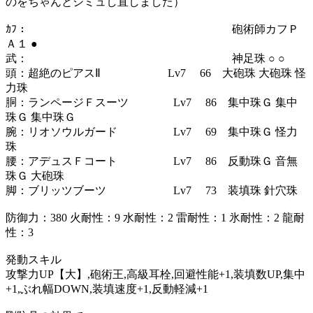
のをちゃんとシミュし直しました）
ｶﾌ： 砲術師カフＰ
Ａ１ ●
武： 神足珠 ○ ○
頭：超絶のピアスⅡ Lv7 66 大砲珠 大砲珠 怪
力珠
胴：ランページＦスーツ Lv7 86 集中珠Ｇ 集中
珠Ｇ 集中珠Ｇ
腕：リオソウルガード Lv7 69 集中珠Ｇ 怪力
珠
腰：アデュスＦコート Lv7 86 反動珠Ｇ 音無
珠Ｇ 大砲珠
脚：ブリッツブーツ Lv7 73 装填珠 針穴珠
防御力：380 火耐性：9 水耐性：2 雷耐性：1 氷耐性：2 龍耐
性：3
発動スキル
攻撃力UP【大】,砲術王,高級耳栓,回避性能+1,装填数UP,集中
+1,ぶれ幅DOWN,装填速度+1,反動軽減+1