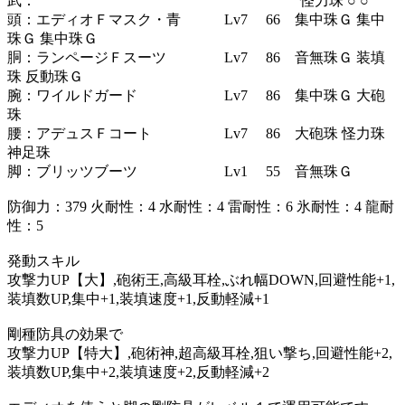
武： 怪力珠 ○ ○
頭：エディオＦマスク・青 Lv7 66 集中珠Ｇ 集中
珠Ｇ 集中珠Ｇ
胴：ランページＦスーツ Lv7 86 音無珠Ｇ 装填
珠 反動珠Ｇ
腕：ワイルドガード Lv7 86 集中珠Ｇ 大砲
珠
腰：アデュスＦコート Lv7 86 大砲珠 怪力珠
神足珠
脚：ブリッツブーツ Lv1 55 音無珠Ｇ
防御力：379 火耐性：4 水耐性：4 雷耐性：6 氷耐性：4 龍耐
性：5
発動スキル
攻撃力UP【大】,砲術王,高級耳栓,ぶれ幅DOWN,回避性能+1,
装填数UP,集中+1,装填速度+1,反動軽減+1
剛種防具の効果で
攻撃力UP【特大】,砲術神,超高級耳栓,狙い撃ち,回避性能+2,
装填数UP,集中+2,装填速度+2,反動軽減+2