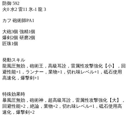
防御 592
火0 水2 雷11 氷-1 龍 3
カフ 砲術師PA1
大砲3個 強精1個
爆剣2個 研磨2個
匠珠1個
発動スキル
龍風圧無効，砲術王，高級耳詮，雷属性攻撃強化【小】，回
避性能+1，ランナー，業物+1，切れ味レベル+1，砥石使用
高速化，爆撃剣+1
特殊効果時
暴風圧無効，砲術神，超高級耳詮，雷属性攻撃強化【大】，
回避性能+2，絶論，業物+2，切れ味レベル+1，砥石使用高
速化，爆撃剣+2