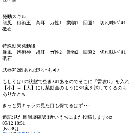
発動スキル
龍風 砲術王 高耳 ガ性1 業物1 回避1 切れ味ﾚﾍﾞﾙ1
砥石
特殊効果発動後
暴風 砲術神 超耳 ガ性2 業物2 回避2 切れ味ﾚﾍﾞﾙ1
砥石
武器ｽﾛ2個あればﾗﾝﾅｰも可♪
もしくは↑の状態で空きｽﾛ1あるのでそこに『雷攻G』を入れ
【小】→【大】にし某動画のようにSR嵐を試してくるのも
ありかとｗ
きっと男キャラの見た目も保てるはず･･･
追記:見た目崩壊確認!!近いうちにまた投稿しますorz
05/12 18:51
[KC3Q]