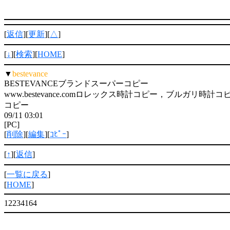
[
返信
][
更新
][
△
]
[
↓
][
検索
][
HOME
]
▼
bestevance
BESTEVANCEブランドスーパーコピー
www.bestevance.comロレックス時計コピー，ブルガリ時
コピー
09/11 03:01
[PC]
[
削除
][
編集
][
ｺﾋﾟｰ
]
[
↑
][
返信
]
[
一覧に戻る
]
[
HOME
]
12234164