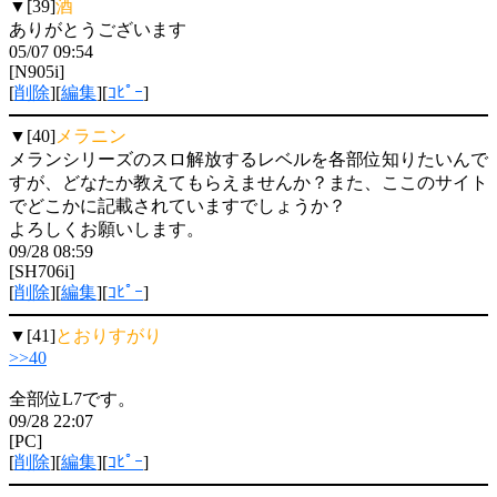
▼[39]
酒
ありがとうございます
05/07 09:54
[N905i]
[
削除
][
編集
][
ｺﾋﾟｰ
]
▼[40]
メラニン
メランシリーズのスロ解放するレベルを各部位知りたいんで
すが、どなたか教えてもらえませんか？また、ここのサイト
でどこかに記載されていますでしょうか？
よろしくお願いします。
09/28 08:59
[SH706i]
[
削除
][
編集
][
ｺﾋﾟｰ
]
▼[41]
とおりすがり
>>40
全部位L7です。
09/28 22:07
[PC]
[
削除
][
編集
][
ｺﾋﾟｰ
]