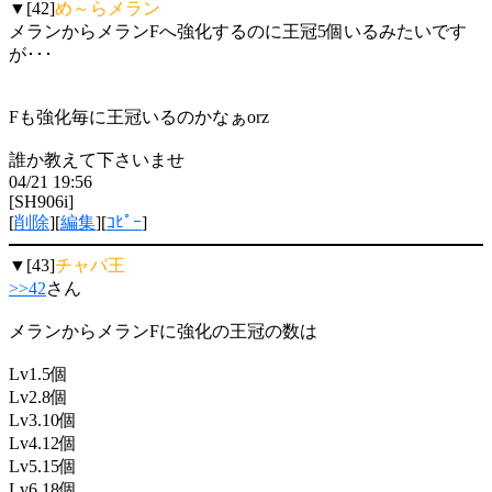
▼[42]
め～らメラン
メランからメランFへ強化するのに王冠5個いるみたいです
が･･･
Fも強化毎に王冠いるのかなぁorz
誰か教えて下さいませ
04/21 19:56
[SH906i]
[
削除
][
編集
][
ｺﾋﾟｰ
]
▼[43]
チャパ王
>>42
さん
メランからメランFに強化の王冠の数は
Lv1.5個
Lv2.8個
Lv3.10個
Lv4.12個
Lv5.15個
Lv6.18個