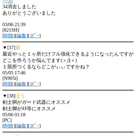
>>35
34消去しました
ありがとうございました
03/06 21:39
[821SH]
[
削除
][
編集
][
ｺﾋﾟｰ
]
▼[37]
酒
最近やっと１ヶ所だけフル強化できるようになったんですが
どこを作ろうか悩んでます(＞Д＜)
１箇所つくるならどこがぃぃですかね？
05/05 17:46
[N905i]
[
削除
][
編集
][
ｺﾋﾟｰ
]
▼[38]
ほう
剣士胴がガード武器にオススメ
剣士脚がﾇﾇ等にオススメ
05/06 01:18
[PC]
[
削除
][
編集
][
ｺﾋﾟｰ
]