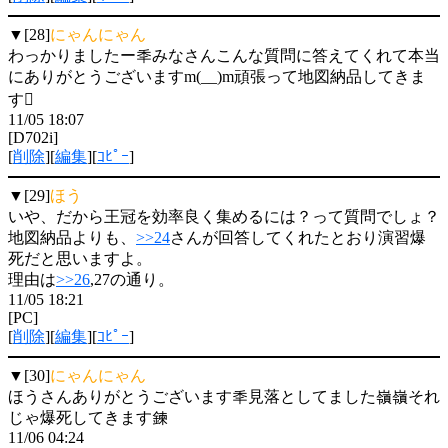
▼[28]
にゃんにゃん
わっかりましたー秊みなさんこんな質問に答えてくれて本当
にありがとうございますm(__)m頑張って地図納品してきま
す
11/05 18:07
[D702i]
[
削除
][
編集
][
ｺﾋﾟｰ
]
▼[29]
ほう
いや、だから王冠を効率良く集めるには？って質問でしょ？
地図納品よりも、
>>24
さんが回答してくれたとおり演習爆
死だと思いますよ。
理由は
>>26
,27の通り。
11/05 18:21
[PC]
[
削除
][
編集
][
ｺﾋﾟｰ
]
▼[30]
にゃんにゃん
ほうさんありがとうございます秊見落としてました嶺嶺それ
じゃ爆死してきます鍊
11/06 04:24