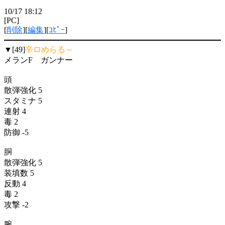
10/17 18:12
[PC]
[
削除
][
編集
][
ｺﾋﾟｰ
]
▼[49]
辛ロめらる～
メランF ガンナー
頭
散弾強化 5
スタミナ 5
連射 4
毒 2
防御 -5
胴
散弾強化 5
装填数 5
反動 4
毒 2
攻撃 -2
腕