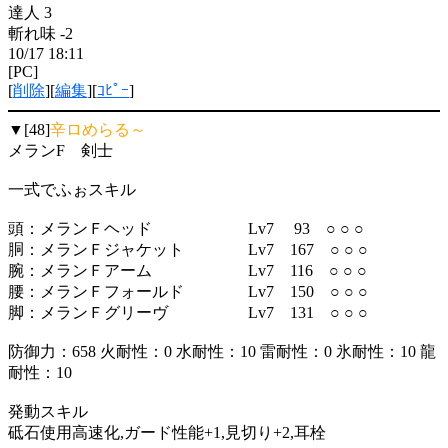
達人 3
斬れ味 -2
10/17 18:11
[PC]
[
削除
][
編集
][
ｺﾋﾟｰ
]
▼[48]
辛ロめらる～
メランF 剣士
一式でふぉスキル
頭：メランＦヘッド Lv7 93 ○ ○ ○
胴：メランＦジャケット Lv7 167 ○ ○ ○
腕：メランＦアーム Lv7 116 ○ ○ ○
腰：メランＦフォールド Lv7 150 ○ ○ ○
脚：メランＦグリーヴ Lv7 131 ○ ○ ○
防御力：658 火耐性：0 水耐性：10 雷耐性：0 氷耐性：10 龍
耐性：10
発動スキル
砥石使用高速化,ガード性能+1,見切り+2,耳栓