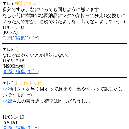
▼[25]
独楽にゃんこ
多分ですが、なにいっても同じように思います。
たしか前に樹海の地図納品にツタの葉持って狂走G交換しに
いったんですが、連続で出たような。出てないような‥(-ω)
11/05 13:02
[KC3A]
[
削除
][
編集
][
ｺﾋﾟｰ
]
▼[26]
あ
なにが出やすいとか絶対にない。
11/05 13:16
[N906imyu]
[
削除
][
編集
][
ｺﾋﾟｰ
]
▼[27]
ふりゅふりゅ
>>24
はクエを早く回すって意味で、出やすいって訳じゃな
いですよ(^_^;)
>>26
さんの言う通り確率は同じだろうし…
11/05 14:19
[SA3A]
[
削除
][
編集
][
ｺﾋﾟｰ
]