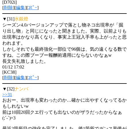
[D702i]
[
削除
][
編集
][
ｺﾋﾟｰ
]
▼[31]
水銀燈
シーズン4.0バージョンアップで落とし物ネコ出現率が「掘
り出し物」と同じになったと聞きました。実際、以前よりも
出現率はかなり高くなり、事実上王冠入手率も上がったと思
われます。
しかしそれでも最終強化一部位で96個は、気の遠くなる数で
すね。この際ブーブー報酬術適用にならないかなぁw
長文失礼致しました。
01/12 17:02
[KC38]
[
削除
][
編集
][
ｺﾋﾟｰ
]
▼[32]
ナンバ
>>31
おおー、出現率も変わったのか…確かに出やすくなってるか
もしれないw
前は10回20回クエ行っても出ないのがザラだったからなぁ
(;´-`)=3
最近2箇所目の強化を完了しました、後1箇所でガンス装備が