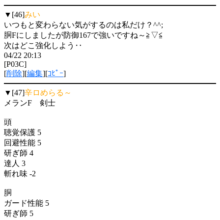
▼[46]
みい
いつもと変わらない気がするのは私だけ？^^;
胴Fにしましたが防御167で強いですね～≧▽≦
次はどこ強化しよう‥
04/22 20:13
[P03C]
[
削除
][
編集
][
ｺﾋﾟｰ
]
▼[47]
辛ロめらる～
メランF 剣士
頭
聴覚保護 5
回避性能 5
研ぎ師 4
達人 3
斬れ味 -2
胴
ガード性能 5
研ぎ師 5