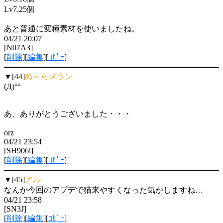
Lv7.25個
あと普通に変種素材を使いましたね。
04/21 20:07
[N07A3]
[
削除
][
編集
][
ｺﾋﾟｰ
]
▼[44]
め～らメラン
(Д)°°
あ、ありがとうございました・・・
orz
04/21 23:54
[SH906i]
[
削除
][
編集
][
ｺﾋﾟｰ
]
▼[45]
アル
なんか今回のアプデで猫来やすくなった気がしますね…
04/21 23:58
[SN3J]
[
削除
][
編集
][
ｺﾋﾟｰ
]