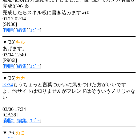
完成!(´-∀-`)b
完成したらスキル板に書き込みますw(ｴ
01/17 02:14
[SN36]
[
削除
][
編集
][
ｺﾋﾟｰ
]
▼[33]
キル
あげます。
03/04 12:40
[P906i]
[
削除
][
編集
][
ｺﾋﾟｰ
]
▼[35]
カカ
>>34
もうちょっと言葉づかいに気をつけた方がいいです
よ。他サイトは知りませんがフレンドはそういうノリじゃな
い
03/06 17:34
[CA38]
[
削除
][
編集
][
ｺﾋﾟｰ
]
▼[36]
ぬこ