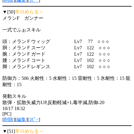
[
削除
][
編集
][
ｺﾋﾟｰ
]
▼[50]
辛ロめらる～
メランF ガンナー
一式でふぉスキル
頭：メランＦウィッグ Lv7 77 ○ ○ ○
胴：メランＦスーツ Lv7 122 ○ ○ ○
腕：メランＦガード Lv7 122 ○ ○ ○
腰：メランＦコート Lv7 102 ○ ○ ○
脚：メランＦレギンス Lv7 102 ○ ○ ○
防御力：506 火耐性：5 水耐性：15 雷耐性：5 氷耐性：15 龍
耐性：15
発動スキル
散弾・拡散矢威力UP,反動軽減+1,毒半減,防御-20
10/17 18:32
[PC]
[
削除
][
編集
][
ｺﾋﾟｰ
]
▼[51]
辛ロめらる～