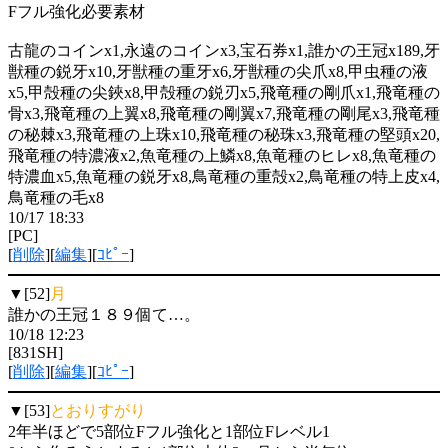
Fフル強化必要素材
古龍のコインx1,永遠のコインx3,宝石券x1,誰かの王冠x189,牙
獣種の鋭牙x10,牙獣種の重牙x6,牙獣種の尖爪x8,甲虫種の液
x5,甲殻種の尖鋏x8,甲殻種の鋭刃x5,飛竜種の剛爪x1,飛竜種の
骨x3,飛竜種の上翼x8,飛竜種の剛翼x7,飛竜種の剛尾x3,飛竜種
の秘棘x3,飛竜種の上珠x10,飛竜種の秘珠x3,飛竜種の堅頭x20,
飛竜種の特濃液x2,魚竜種の上鱗x8,魚竜種のヒレx8,魚竜種の
特濃血x5,魚竜種の鋭牙x8,鳥竜種の重殻x2,鳥竜種の特上皮x4,
鳥竜種の毛x8
10/17 18:33
[PC]
[
削除
][
編集
][
ｺﾋﾟｰ
]
▼[52]
月
誰かの王冠１８９個て…。
10/18 12:23
[831SH]
[
削除
][
編集
][
ｺﾋﾟｰ
]
▼[53]
とおりすがり
2年半ほどで5部位Fフル強化と1部位Fレベル1