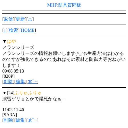
MHF:防具質問板
[
返信
][
更新
][
△
]
[
↓
][
検索
][
HOME
]
▼
はや
メランシリーズ
メランシリーズの情報お願いします(^_^)v生産方法はわかる
のですが強化できるのであればその素材と防御力等おねがい
します！
09/08 05:13
[820P]
[
削除
][
編集
][
ｺﾋﾟｰ
]
▼[24]
ふりゅふりゅ
演習ゲリョとかで爆死かなぁ…
11/05 11:46
[SA3A]
[
削除
][
編集
][
ｺﾋﾟｰ
]