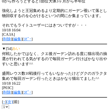
0から作ろうとすると1部位大体3ヶ月から半年位
強化しようと王冠集めるより定期的にガーデン覗いて落とし
物回収するのを心がけるといつの間にか集まっています。
それでもライトユーザーにはきついですが・・・
10/18 16:04
[CA3A]
[
削除
][
編集
][
ｺﾋﾟｰ
]
▼[54]
みい
何戦したかではなく、クエ後ガーデン訪れる度に猫出現の抽
選が行われてる気がするので毎回ガーデン行けばかなり出や
すいと思います^^
盛岡レウス数10戦後行ってもいなかったけどグクのガラクタ
集めで毎回ガーデン行ったときはかなり猫出てました^^
10/18 16:22
[P03C]
[
削除
][
編集
][
ｺﾋﾟｰ
]
[
↑
]
[次]
[前]