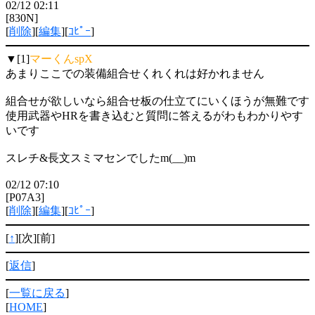
02/12 02:11
[830N]
[
削除
][
編集
][
ｺﾋﾟｰ
]
▼[1]
マーくんspX
あまりここでの装備組合せくれくれは好かれません
組合せが欲しいなら組合せ板の仕立てにいくほうが無難です
使用武器やHRを書き込むと質問に答えるがわもわかりやす
いです
スレチ&長文スミマセンでしたm(__)m
02/12 07:10
[P07A3]
[
削除
][
編集
][
ｺﾋﾟｰ
]
[
↑
][次][前]
[
返信
]
[
一覧に戻る
]
[
HOME
]