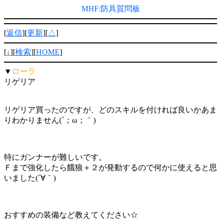
MHF:防具質問板
[
返信
][
更新
][
△
]
[
↓
][
検索
][
HOME
]
▼
ローラ
リゲリア
リゲリア買ったのですが、どのスキルを付ければ良いかあま
りわかりません(´；ω；｀)
特にガンナーが難しいです。
Ｆまで強化したら餓狼＋２が発動するので何かに使えると思
いました(´∀｀)
おすすめの装備など教えてください☆