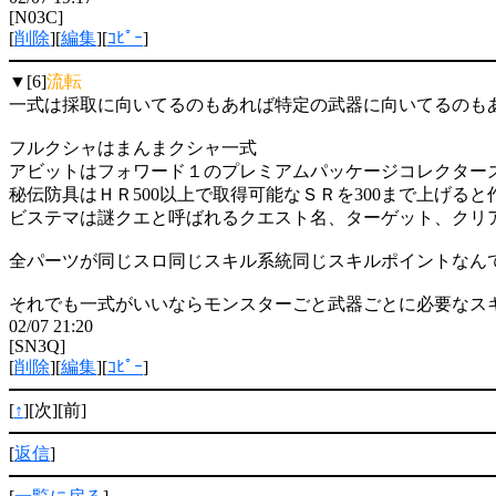
[N03C]
[
削除
][
編集
][
ｺﾋﾟｰ
]
▼[6]
流転
一式は採取に向いてるのもあれば特定の武器に向いてるのも
フルクシャはまんまクシャ一式
アビットはフォワード１のプレミアムパッケージコレクター
秘伝防具はＨＲ500以上で取得可能なＳＲを300まで上げる
ビステマは謎クエと呼ばれるクエスト名、ターゲット、クリ
全パーツが同じスロ同じスキル系統同じスキルポイントなん
それでも一式がいいならモンスターごと武器ごとに必要なス
02/07 21:20
[SN3Q]
[
削除
][
編集
][
ｺﾋﾟｰ
]
[
↑
][次][前]
[
返信
]