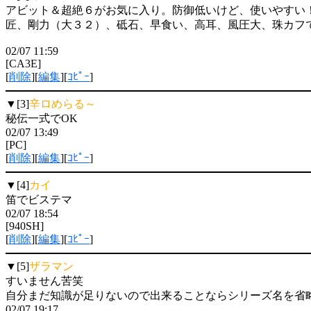
アビット＆超絶６がお気に入り。防御低いけど、使いやすい
匠、剛力（大３２）、砥石、早食い、高耳、風圧大、珠カフ
02/07 11:59
[CA3E]
[
削除
][
編集
][
ｺﾋﾟｰ
]
▼[3]
辛ロめらる～
秘伝一式でOK
02/07 13:49
[PC]
[
削除
][
編集
][
ｺﾋﾟｰ
]
▼[4]
カイ
笛でビステマ
02/07 18:54
[940SH]
[
削除
][
編集
][
ｺﾋﾟｰ
]
▼[5]
ザラマン
すいません苦笑
自分まだ知識が足りないので出来ることならシリーズ名を省
02/07 19:17