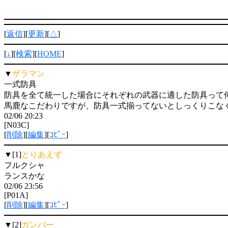
[
返信
][
更新
][
△
]
[
↓
][
検索
][
HOME
]
▼
ザラマン
一式防具
防具を全て統一した場合にそれぞれの武器に適した防具って
馬鹿なこだわりですが、防具一式揃ってないとしっくりこな
02/06 20:23
[N03C]
[
削除
][
編集
][
ｺﾋﾟｰ
]
▼[1]
とりあえず
フルクシャ
ランスかな
02/06 23:56
[P01A]
[
削除
][
編集
][
ｺﾋﾟｰ
]
▼[2]
ガンバー