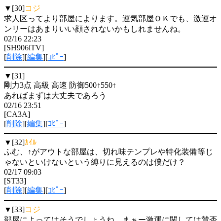
▼[30]
コジ
求人区ってより部屋によります。運気部屋ＯＫでも、激運オ
ンリーはあまりいい顔されないかもしれませんね。
02/16 22:23
[SH906iTV]
[
削除
][
編集
][
ｺﾋﾟｰ
]
▼[31]
剛力3点 高級 高速 防御500↑550↑
あればまずは大丈夫であろう
02/16 23:51
[CA3A]
[
削除
][
編集
][
ｺﾋﾟｰ
]
▼[32]
ｶｲﾙ
ふむ、↑がアウトな部屋は、切れ味テンプレや特化装備等じ
ゃないといけないという縛りに見えるのは僕だけ？
02/17 09:03
[ST33]
[
削除
][
編集
][
ｺﾋﾟｰ
]
▼[33]
コジ
部屋によってはそうでしょうね。まぁー激運に関しては賛否