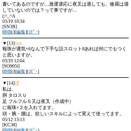
書いてあるのですが…激運適応に夜叉は適しても、修羅は適
していないのでは？って事ですが…
(;^_^A
03/19 10:34
[SN3B]
[
削除
][
編集
][
ｺﾋﾟｰ
]
▼[13]
rich
報珠が運気+6なんで下手な話スロット8あれば何にでもつく
と思いますが。
03/19 12:04
[SO905i]
[
削除
][
編集
][
ｺﾋﾟｰ
]
▼[14]
ぼ
私は、
胴 タロスＵ
足 フルフルＳ又は夜叉（作成中）
に報珠×２を入れてます。
頭・腕・腰は、欲しいスキルによって変えて使ってます。
05/12 13:13
[KC38]
[
削除
][
編集
][
ｺﾋﾟｰ
]