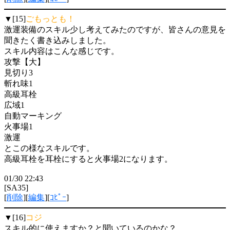
▼[15]
ごもっとも！
激運装備のスキル少し考えてみたのですが、皆さんの意見を
聞きたく書き込みしました。
スキル内容はこんな感じです。
攻撃【大】
見切り3
斬れ味1
高級耳栓
広域1
自動マーキング
火事場1
激運
とこの様なスキルです。
高級耳栓を耳栓にすると火事場2になります。
01/30 22:43
[SA35]
[
削除
][
編集
][
ｺﾋﾟｰ
]
▼[16]
コジ
スキル的に使えますか？と聞いているのかな？