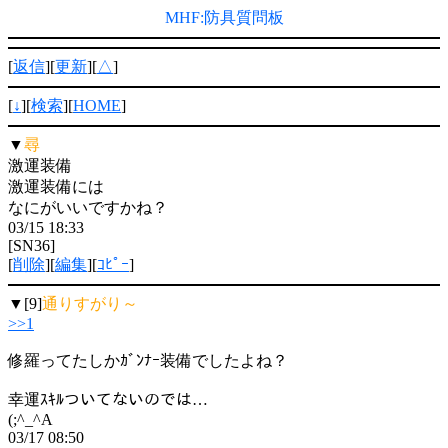
MHF:防具質問板
[
返信
][
更新
][
△
]
[
↓
][
検索
][
HOME
]
▼
尋
激運装備
激運装備には
なにがいいですかね？
03/15 18:33
[SN36]
[
削除
][
編集
][
ｺﾋﾟｰ
]
▼[9]
通りすがり～
>>1
修羅ってたしかｶﾞﾝﾅｰ装備でしたよね？
幸運ｽｷﾙついてないのでは…
(;^_^A
03/17 08:50