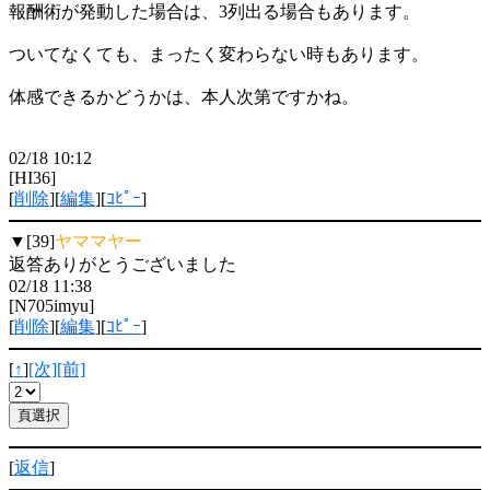
報酬術が発動した場合は、3列出る場合もあります。
ついてなくても、まったく変わらない時もあります。
体感できるかどうかは、本人次第ですかね。
02/18 10:12
[HI36]
[
削除
][
編集
][
ｺﾋﾟｰ
]
▼[39]
ヤママヤー
返答ありがとうございました
02/18 11:38
[N705imyu]
[
削除
][
編集
][
ｺﾋﾟｰ
]
[
↑
]
[次]
[前]
[
返信
]