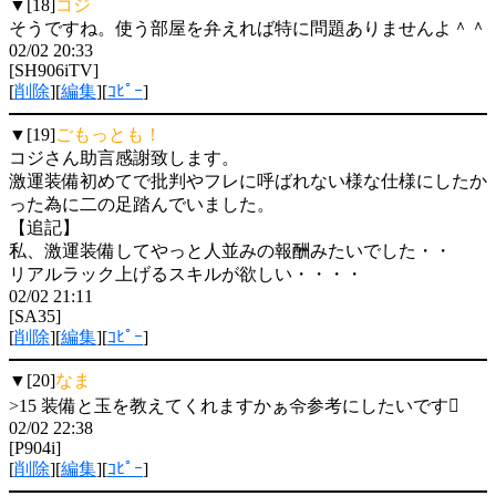
▼[18]
コジ
そうですね。使う部屋を弁えれば特に問題ありませんよ＾＾
02/02 20:33
[SH906iTV]
[
削除
][
編集
][
ｺﾋﾟｰ
]
▼[19]
ごもっとも！
コジさん助言感謝致します。
激運装備初めてで批判やフレに呼ばれない様な仕様にしたか
った為に二の足踏んでいました。
【追記】
私、激運装備してやっと人並みの報酬みたいでした・・
リアルラック上げるスキルが欲しい・・・・
02/02 21:11
[SA35]
[
削除
][
編集
][
ｺﾋﾟｰ
]
▼[20]
なま
>15 装備と玉を教えてくれますかぁ令参考にしたいです
02/02 22:38
[P904i]
[
削除
][
編集
][
ｺﾋﾟｰ
]