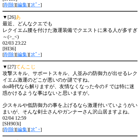
[
削除
][
編集
][
ｺﾋﾟｰ
]
▼[26]
あ
最近、どんなクエでも
レクイエム腰を付けた激運装備でクエストに来る人が多すぎ
～(>_<)
02/03 23:22
[HI36]
[
削除
][
編集
][
ｺﾋﾟｰ
]
▼[27]
てんこじ
攻撃スキル、サポートスキル、人並みの防御力が出せるレク
イエム激運のどこが悪いのか謎ですね。
dos時代なら解りますが、友情なくなった今のＦでは特に迷
惑かけるような事はないと思いますが。
少スキルや低防御力の事を上げるなら激運付いていようがい
まいが、そんな剣士さんやガンナーさん沢山居ますよね。
02/04 12:59
[SH903i]
[
削除
][
編集
][
ｺﾋﾟｰ
]