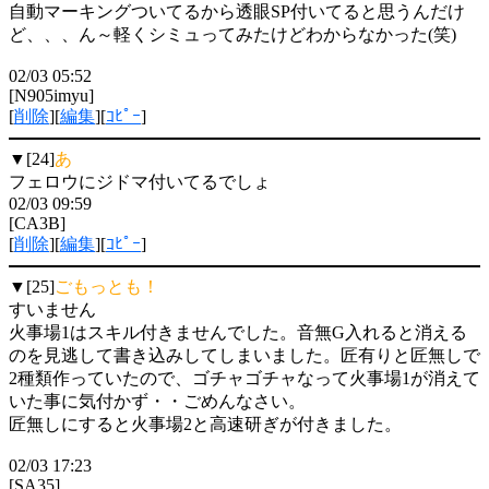
自動マーキングついてるから透眼SP付いてると思うんだけ
ど、、、ん～軽くシミュってみたけどわからなかった(笑)
02/03 05:52
[N905imyu]
[
削除
][
編集
][
ｺﾋﾟｰ
]
▼[24]
あ
フェロウにジドマ付いてるでしょ
02/03 09:59
[CA3B]
[
削除
][
編集
][
ｺﾋﾟｰ
]
▼[25]
ごもっとも！
すいません
火事場1はスキル付きませんでした。音無G入れると消える
のを見逃して書き込みしてしまいました。匠有りと匠無しで
2種類作っていたので、ゴチャゴチャなって火事場1が消えて
いた事に気付かず・・ごめんなさい。
匠無しにすると火事場2と高速研ぎが付きました。
02/03 17:23
[SA35]