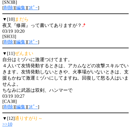
[SN3B]
[
削除
][
編集
][
ｺﾋﾟｰ
]
▼[10]
まだら
夜叉『修羅』って書いてありますが？
03/19 10:20
[SH33]
[
削除
][
編集
][
ｺﾋﾟｰ
]
▼[11]
ぜんまい
自分はミヅハに激運つけてます。
４人いて友情発動するときは、アカムなどの攻撃スキルでい
きます。友情発動しないときや、火事場がいないときは、支
援もかねて激運ミヅハにしてますね。回復して怒る人はいま
せんよ。
ちなみに武器は双剣、ハンマーで
03/19 10:27
[CA38]
[
削除
][
編集
][
ｺﾋﾟｰ
]
▼[12]
通りすがり～
>>10