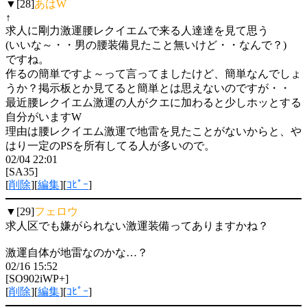
▼[28]
あはW
↑
求人に剛力激運腰レクイエムで来る人達達を見て思う
(いいな～・・男の腰装備見たこと無いけど・・なんで？)
ですね。
作るの簡単ですよ～って言ってましたけど、簡単なんでしょ
うか？掲示板とか見てると簡単とは思えないのですが・・
最近腰レクイエム激運の人がクエに加わると少しホッとする
自分がいますW
理由は腰レクイエム激運で地雷を見たことがないからと、や
はり一定のPSを所有してる人が多いので。
02/04 22:01
[SA35]
[
削除
][
編集
][
ｺﾋﾟｰ
]
▼[29]
フェロウ
求人区でも嫌がられない激運装備ってありますかね？
激運自体が地雷なのかな…？
02/16 15:52
[SO902iWP+]
[
削除
][
編集
][
ｺﾋﾟｰ
]