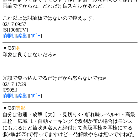
両論ですからね。どれだけ良スキルがあれど。
これ以上は討論板ではないので控えます。
02/17 09:57
[SH906iTV]
[
削除
][
編集
][
ｺﾋﾟｰ
]
▼[35]
あ
印象は良くはないだろw
冗談で突っ込んでるだけだから怒らないでねw
02/17 17:29
[P905i]
[
削除
][
編集
][
ｺﾋﾟｰ
]
▼[36]
雲影
自分は激運・攻撃【大】・見切り3・斬れ味レベル+1・高級
耳栓・広域+1・自動マーキングで双剣か笛の場合はモンス
にもよるけど笛吹き名人と絆付けて高級耳栓を耳栓にする
(防御は575)で行ってますけど一発解散やらは無いですね(た