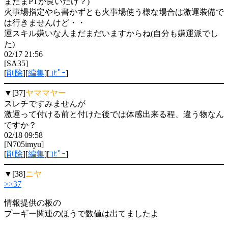
またまPTが良いだけ？)
火事場指定やら書かずとも火事場使う様な場合は激運装備で
は行きませんけど・・
運スキル嫌いな人まだまだいますからね(自分も嫌運派でし
た)
02/17 21:56
[SA35]
[
削除
][
編集
][
ｺﾋﾟｰ
]
▼[37]
ヤママヤー
スレチですみませんが
激運って付ける前と付けた後では体感出来る程、違う物なん
ですか？
02/18 09:58
[N705imyu]
[
削除
][
編集
][
ｺﾋﾟｰ
]
▼[38]
ニヤ
>>37
情報提供の板の
プーギー関連のほうで数値は出てましたよ