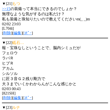
▼[21]
もつ
>>15
の装備って本当にできるのでしょか？
無理なような気がするのは私だけ？
私も装備と珠知りたいので教えてくださいm(_ _)m
02/02 23:03
[L704i]
[
削除
][
編集
][
ｺﾋﾟｰ
]
▼[22]
砥石…
報・宝珠なしということで、脳内シミュだが
フェロウ
ラバＲ
ヒプＲ
アカム
シルソル
に匠３音Ｇ２残り剛力で
大３までいくかわからんがこんな感じかと
02/03 00:43
[821SH]
[
削除
][
編集
][
ｺﾋﾟｰ
]
▼[23]
ルナ