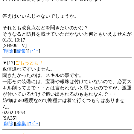
答えはいいんじゃないでしょうか。
それとも改良点などを聞きたいのかな？
そうなると防具を載せていただかないと何ともいえませんが
01/31 19:17
[SH906iTV]
[
削除
][
編集
][
ｺﾋﾟｰ
]
▼[17]
ごもっとも！
返信遅れてすいません。
聞きたかったのは、スキルの事です。
一応その装備には、宝珠や報珠は付けていないので、必要ス
キル削ってまで・・とは言われないと思ったのですが、激運
が付いているだけで追い出されるのもあれなんで・・
防御は580程度なので剛種には着て行くつもりはありませ
ん。
02/02 19:53
[SA35]
[
削除
][
編集
][
ｺﾋﾟｰ
]