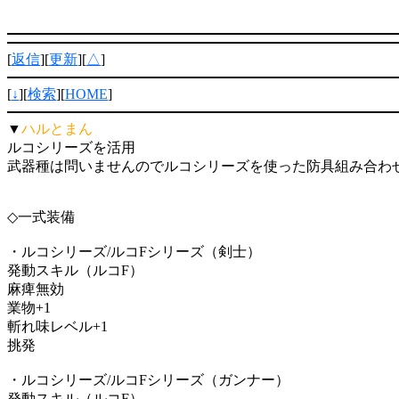
[
返信
][
更新
][
△
]
[
↓
][
検索
][
HOME
]
▼
ハルとまん
ルコシリーズを活用
武器種は問いませんのでルコシリーズを使った防具組み合わ
◇一式装備
・ルコシリーズ/ルコFシリーズ（剣士）
発動スキル（ルコF）
麻痺無効
業物+1
斬れ味レベル+1
挑発
・ルコシリーズ/ルコFシリーズ（ガンナー）
発動スキル（ルコF）