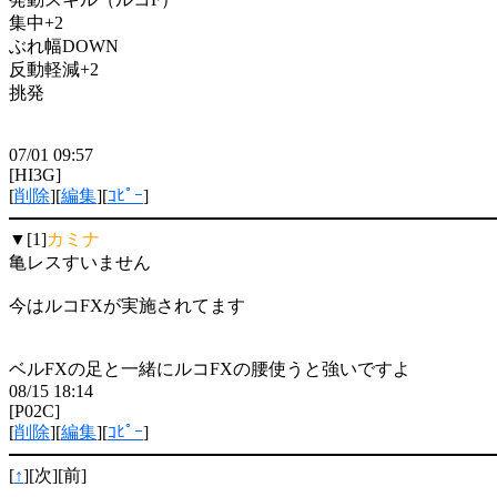
集中+2
ぶれ幅DOWN
反動軽減+2
挑発
07/01 09:57
[HI3G]
[
削除
][
編集
][
ｺﾋﾟｰ
]
▼[1]
カミナ
亀レスすいません
今はルコFXが実施されてます
ベルFXの足と一緒にルコFXの腰使うと強いですよ
08/15 18:14
[P02C]
[
削除
][
編集
][
ｺﾋﾟｰ
]
[
↑
][次][前]