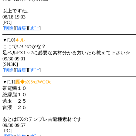
以上ですね。
08/18 19:03
[PC]
[
削除
][
編集
][
ｺﾋﾟｰ
]
▼[10]
キル
ここでいいのかな？
足ベルFX1～7に必要な素材分かる方いたら教えて下さい☆
09/30 09:01
[SN3K]
[
削除
][
編集
][
ｺﾋﾟｰ
]
▼[11]
脛◆sX5/cfWCOe
帯電鱗１０
絶縁脂１０
紫玉 ２５
雷液 ２５
あとはFXのテンプレ古龍種素材です
09/30 09:57
[PC]