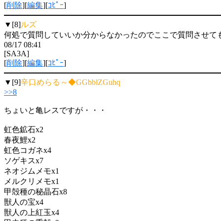
[
削除
][
編集
][
ｺﾋﾟｰ
]
▼[8]
ルズ
何処で質問していいか分からなかったのでここで質問させてもら
08/17 08:41
[SA3A]
[
削除
][
編集
][
ｺﾋﾟｰ
]
▼[9]
辛口めらる～◆GGbblZGuhq
>>8
ちょいと亀レスですが・・・
虹色鉱石x2
春夜鯉x2
虹色コガネx4
ソゲキスx7
ネオジムメモx1
メルクリメモx1
甲殻種の秘晶石x8
獣人の宝x4
獣人の上紅玉x4