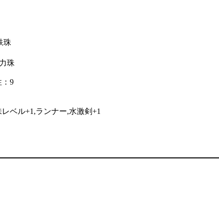
鉄珠
力珠
性：9
味レベル+1,ランナー,水激剣+1