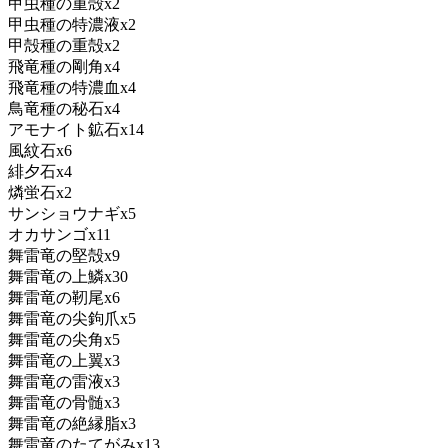
甲虫種の重殻x2
甲虫種の特濃液x2
甲殻種の重殻x2
飛竜種の剛角x4
飛竜種の特濃血x4
鳥竜種の秘石x4
アモナイト鉱石x14
風紋石x6
緋夕石x4
燐蛍石x2
サンショウナギx5
オカサンゴx11
舞雷竜の堅殻x9
舞雷竜の上鱗x30
舞雷竜の靭尾x6
舞雷竜の尖鉤爪x5
舞雷竜の尖角x5
舞雷竜の上翼x3
舞雷竜の雷液x3
舞雷竜の骨髄x3
舞雷竜の絶縁脂x3
舞雷竜のたてがみx13