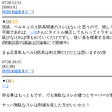
07/28 12:53
[SH01A]
[
削除
][
編集
][
ｺﾋﾟｰ
]
▼[2]
緋音
現状、ベルキュロス防具関連のスレはないと思うので、残し
可能であれば、
>>0
さんにタイトル修正してもらってドラギ
延びなければ埋もれていくだけですし、使い道を模索する前
(関連話題の議論は討論板にて開催中)
まぁ正直私もベルQ防具は剣士脚だけだとは思いますが(笑
07/28 20:15
[KC3B]
[
削除
][
編集
][
ｺﾋﾟｰ
]
▼[3]
白
>>2
仰る事はもっともです。でも無駄なスレが建つとサーバーが
ヤッパ無駄なスレは削減を促した方がいいかと！