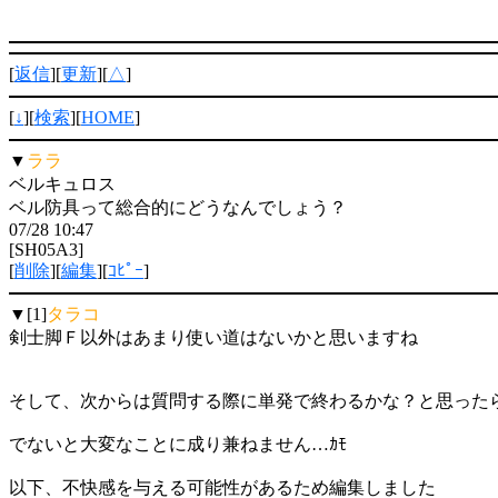
[
返信
][
更新
][
△
]
[
↓
][
検索
][
HOME
]
▼
ララ
ベルキュロス
ベル防具って総合的にどうなんでしょう？
07/28 10:47
[SH05A3]
[
削除
][
編集
][
ｺﾋﾟｰ
]
▼[1]
タラコ
剣士脚Ｆ以外はあまり使い道はないかと思いますね
そして、次からは質問する際に単発で終わるかな？と思った
でないと大変なことに成り兼ねません…ｶﾓ
以下、不快感を与える可能性があるため編集しました