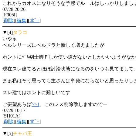
これからカオスになりそうな予感でルールはしっかりしましょ
07/28 20:26
[F905i]
[
削除
][
編集
][
ｺﾋﾟｰ
]
▼[4]
タラコ
いやぁ
ベルシリーズにベルドラと新しく増えましたが
ホントにﾍﾞﾙ剣士脚Ｆしか使い道がないとしかいいようがな
現在スレ建てるとほぼ討論状態になるのをいつも見てまして
まぁ私はそう思っても主さんは単発にならないと思ったりし
スレ建てはホントに難しいです
ご要望あらば
>>1
、このレス削除致しますのでー
07/29 10:17
[SH01A]
[
削除
][
編集
][
ｺﾋﾟｰ
]
▼[5]
チャパ王