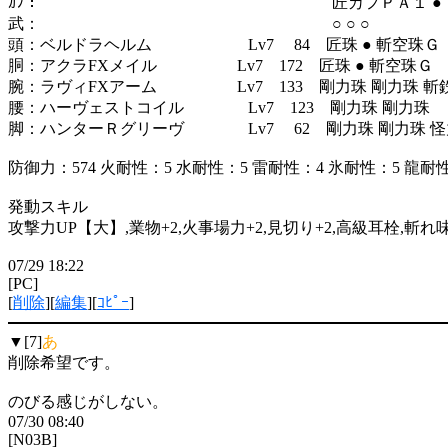
ｶﾌ： 匠カフＰＡ１ ●
武： ○ ○ ○
頭：ベルドラヘルム Lv7 84 匠珠 ● 斬空珠Ｇ
胴：アクラFXメイル Lv7 172 匠珠 ● 斬空珠Ｇ
腕：ラヴィFXアーム Lv7 133 剛力珠 剛力珠 斬
腰：ハーヴェストコイル Lv7 123 剛力珠 剛力珠
脚：ハンターＲグリーヴ Lv7 62 剛力珠 剛力珠 怪
防御力：574 火耐性：5 水耐性：5 雷耐性：4 氷耐性：5 龍耐
発動スキル
攻撃力UP【大】,業物+2,火事場力+2,見切り+2,高級耳栓,斬れ
07/29 18:22
[PC]
[
削除
][
編集
][
ｺﾋﾟｰ
]
▼[7]
あ
削除希望です。
のびる感じがしない。
07/30 08:40
[N03B]