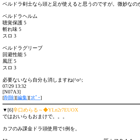
ベルドラ剣士なら頭と足が使えると思うのですが。微妙なの
ベルドラヘルム
聴覚保護 5
斬れ味 5
スロ 3
ベルドラグリーブ
回避性能 5
風圧 5
スロ 3
必要ないなら自分も消しますね(^o^;
07/29 13:32
[N07A3]
[
削除
][
編集
][
ｺﾋﾟｰ
]
▼[6]
辛口めらる～◆YLn2r7EUOX
ではおいらもおまけで。。。
カフのみ課金ドラ頭使用で1例を。