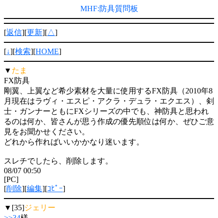
MHF:防具質問板
[
返信
][
更新
][
△
]
[
↓
][
検索
][
HOME
]
▼
たま
FX防具
剛翼、上翼など希少素材を大量に使用するFX防具（2010年8
月現在はラヴィ・エスピ・アクラ・デュラ・エクエス）、剣
士・ガンナーともにFXシリーズの中でも、神防具と思われ
るのは何か、皆さんが思う作成の優先順位は何か、ぜひご意
見をお聞かせください。
どれから作ればいいかかなり迷います。
スレチでしたら、削除します。
08/07 00:50
[PC]
[
削除
][
編集
][
ｺﾋﾟｰ
]
▼[35]
ジェリー
>>34
様