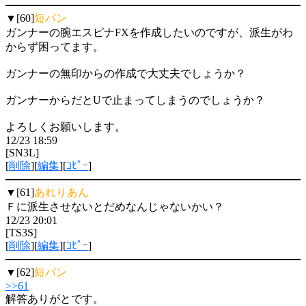
▼[60]
短パン
ガンナーの腕エスピナFXを作成したいのですが、派生がわ
からず困ってます。
ガンナーの無印からの作成で大丈夫でしょうか？
ガンナーからだとUで止まってしまうのでしょうか？
よろしくお願いします。
12/23 18:59
[SN3L]
[
削除
][
編集
][
ｺﾋﾟｰ
]
▼[61]
あれりあん
Ｆに派生させないとだめなんじゃないかい？
12/23 20:01
[TS3S]
[
削除
][
編集
][
ｺﾋﾟｰ
]
▼[62]
短パン
>>61
解答ありがとです。