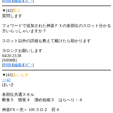
[
削除
][
編集
][
ｺﾋﾟｰ
]
▼[42]
新人
質問します
フォワードで追加された神楽ＦＸの各部位のスロット分かる
方いらっしゃいますか？
スロット以外の詳細も教えて戴けたら助かります
ヨロシクお願いします
04/20 23:38
[SH08B]
[
削除
][
編集
][
ｺﾋﾟｰ
]
▼[43]
あいんす
>>42
ほいさ
各部位共通スキル
断食５ 聴覚４ 溜め短縮３ はらへり－４
神楽FX＜兜＞ 109 スロ２ 匠４