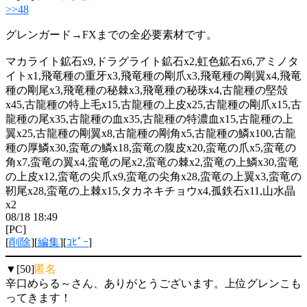
>>48
グレンガード→FXまでの全必要素材です。
マカライト鉱石x9,ドラグライト鉱石x2,虹色鉱石x6,アミノタ
イトx1,飛竜種の重牙x3,飛竜種の剛爪x3,飛竜種の剛翼x4,飛竜
種の剛尾x3,飛竜種の秘棘x3,飛竜種の秘珠x4,古龍種の堅殻
x45,古龍種の特上毛x15,古龍種の上皮x25,古龍種の剛爪x15,古
龍種の尾x35,古龍種の血x35,古龍種の特濃血x15,古龍種の上
翼x25,古龍種の剛翼x8,古龍種の剛角x5,古龍種の鱗x100,古龍
種の厚鱗x30,蛮竜の鱗x18,蛮竜の腹皮x20,蛮竜の爪x5,蛮竜の
角x7,蛮竜の翼x4,蛮竜の尾x2,蛮竜の棘x2,蛮竜の上鱗x30,蛮竜
の上皮x12,蛮竜の尖爪x9,蛮竜の尖角x28,蛮竜の上翼x3,蛮竜の
靭尾x28,蛮竜の上棘x15,タカネキチョウx4,孤鉄石x11,山水晶
x2
08/18 18:49
[PC]
[
削除
][
編集
][
ｺﾋﾟｰ
]
▼[50]
匿名
辛口めらる～さん、ありがとうございます。上位グレンこも
ってきます！