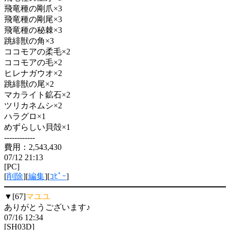
飛竜種の剛爪×3
飛竜種の剛尾×3
飛竜種の秘棘×3
跳緋獣の角×3
ココモアの柔毛×2
ココモアの毛×2
ヒレナガウオ×2
跳緋獣の尾×2
マカライト鉱石×2
ツリカネムシ×2
ハラグロ×1
めずらしい貝殻×1
------------
費用：2,543,430
07/12 21:13
[PC]
[
削除
][
編集
][
ｺﾋﾟｰ
]
▼[67]
マユユ
ありがとうございます♪
07/16 12:34
[SH03D]