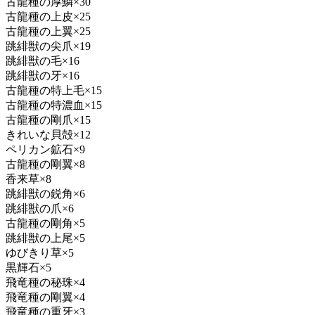
古龍種の厚鱗×30
古龍種の上皮×25
古龍種の上翼×25
跳緋獣の尖爪×19
跳緋獣の毛×16
跳緋獣の牙×16
古龍種の特上毛×15
古龍種の特濃血×15
古龍種の剛爪×15
きれいな貝殻×12
ペリカン鉱石×9
古龍種の剛翼×8
香来草×8
跳緋獣の鋭角×6
跳緋獣の爪×6
古龍種の剛角×5
跳緋獣の上尾×5
ゆびきり草×5
黒輝石×5
飛竜種の秘珠×4
飛竜種の剛翼×4
飛竜種の重牙×3