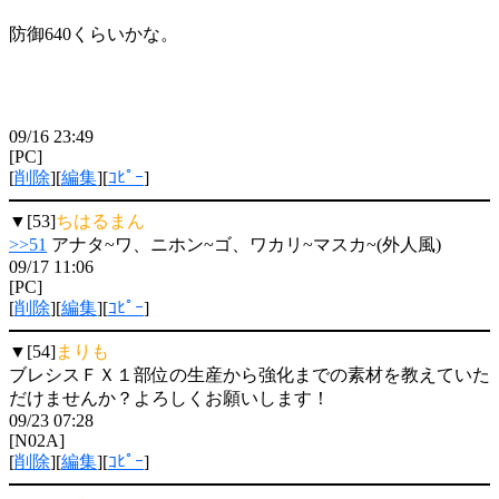
防御640くらいかな。
09/16 23:49
[PC]
[
削除
][
編集
][
ｺﾋﾟｰ
]
▼[53]
ちはるまん
>>51
アナタ~ワ、ニホン~ゴ、ワカリ~マスカ~(外人風)
09/17 11:06
[PC]
[
削除
][
編集
][
ｺﾋﾟｰ
]
▼[54]
まりも
ブレシスＦＸ１部位の生産から強化までの素材を教えていた
だけませんか？よろしくお願いします！
09/23 07:28
[N02A]
[
削除
][
編集
][
ｺﾋﾟｰ
]