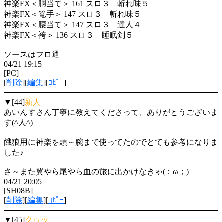
神楽FX＜胴当て＞ 161 スロ３ 斬れ味５
神楽FX＜篭手＞ 147 スロ３ 斬れ味５
神楽FX＜腰当て＞ 147 スロ３ 達人４
神楽FX＜袴＞ 136 スロ３ 睡眠剣５
ソースはフロ通
04/21 19:15
[PC]
[
削除
][
編集
][
ｺﾋﾟｰ
]
▼[44]
新人
あいんすさん丁寧に教えてくださって、ありがとうございま
す(^人^)
餓狼用に神楽を頭～腕まで使ってたのでとても参考になりま
した♪
さ～また翼やら尾やら血の旅に出かけなきゃ(：ω；)
04/21 20:05
[SH08B]
[
削除
][
編集
][
ｺﾋﾟｰ
]
▼[45]
クゥッ