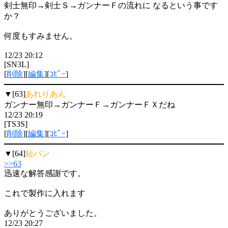
剣士無印→剣士Ｓ→ガンナーＦの流れに なるという事です
か？
何度もすみません。
12/23 20:12
[SN3L]
[
削除
][
編集
][
ｺﾋﾟｰ
]
▼[63]
あれりあん
ガンナー無印→ガンナーＦ→ガンナーＦＸだね
12/23 20:19
[TS3S]
[
削除
][
編集
][
ｺﾋﾟｰ
]
▼[64]
短パン
>>63
迅速な解答感謝です。
これで製作に入れます
ありがとうございました。
12/23 20:27