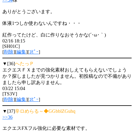
ありがとうございます。
体液1つしか使わないんですね・・・
紅作ってたけど、白に作りなおそうかな(´･ω･｀)
02/16 18:15
[SH01C]
[
削除
][
編集
][
ｺﾋﾟｰ
]
▼[36]
へたっＰ
エクエスＦＸまでの強化素材おしえてもらえないでしょう
か？探しましたが見つかりません。初投稿なので不備があり
ましたら申し訳ありません。
03/22 15:04
[TS3V]
[
削除
][
編集
][
ｺﾋﾟｰ
]
▼[37]
辛ロめらる～◆GGbblZGuhq
>>36
エクエスFXフル強化に必要な素材です。