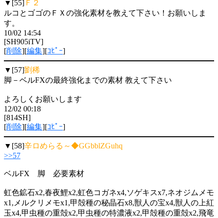
▼[55]
Ｆ２
ルコとゴゴのＦＸの強化素材を教えて下さい！お願いしま
す。
10/02 14:54
[SH905iTV]
[
削除
][
編集
][
ｺﾋﾟｰ
]
▼[57]
劉稀
脚－ベルFXの最終強化までの素材 教えて下さい
よろしくお願いします
12/02 00:18
[814SH]
[
削除
][
編集
][
ｺﾋﾟｰ
]
▼[58]
辛ロめらる～◆GGbblZGuhq
>>57
ベルFX 脚 必要素材
虹色鉱石x2,春夜鯉x2,虹色コガネx4,ソゲキスx7,ネオジムメモ
x1,メルクリメモx1,甲殻種の秘晶石x8,獣人の宝x4,獣人の上紅
玉x4,甲虫種の重殻x2,甲虫種の特濃液x2,甲殻種の重殻x2,飛竜