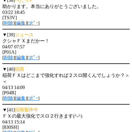
▼[38]
へたっＰ
助かります。本当にありがとうございました。
03/22 18:45
[TS3V]
[
削除
][
編集
][
ｺﾋﾟｰ
]
▼[39]
ジュース
クシャＦＸまだかー！
04/07 07:57
[P01A]
[
削除
][
編集
][
ｺﾋﾟｰ
]
▼[40]
稲荷
稲荷ＦＸはどこまで強化すれば２スロ開くんでしょうか？＞
＜
04/13 14:09
[P04B]
[
削除
][
編集
][
ｺﾋﾟｰ
]
▼[41]
稲荷製作中
ＦＸの最大強化でスロ２行きます(^-^)
04/13 15:14
[830SH]