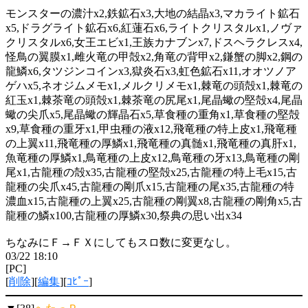
モンスターの濃汁x2,鉄鉱石x3,大地の結晶x3,マカライト鉱石
x5,ドラグライト鉱石x6,紅蓮石x6,ライトクリスタルx1,ノヴァ
クリスタルx6,女王エビx1,王族カナブンx7,ドスヘラクレスx4,
怪鳥の翼膜x1,雌火竜の甲殻x2,角竜の背甲x2,鎌蟹の脚x2,鋼の
龍鱗x6,タツジンコインx3,獄炎石x3,虹色鉱石x11,オオツノア
ゲハx5,ネオジムメモx1,メルクリメモx1,棘竜の頭殻x1,棘竜の
紅玉x1,棘茶竜の頭殻x1,棘茶竜の尻尾x1,尾晶蠍の堅殻x4,尾晶
蠍の尖爪x5,尾晶蠍の輝晶石x5,草食種の重角x1,草食種の堅殻
x9,草食種の重牙x1,甲虫種の液x12,飛竜種の特上皮x1,飛竜種
の上翼x11,飛竜種の厚鱗x1,飛竜種の真髄x1,飛竜種の真肝x1,
魚竜種の厚鱗x1,鳥竜種の上皮x12,鳥竜種の牙x13,鳥竜種の剛
尾x1,古龍種の殻x35,古龍種の堅殻x25,古龍種の特上毛x15,古
龍種の尖爪x45,古龍種の剛爪x15,古龍種の尾x35,古龍種の特
濃血x15,古龍種の上翼x25,古龍種の剛翼x8,古龍種の剛角x5,古
龍種の鱗x100,古龍種の厚鱗x30,祭典の思い出x34
ちなみにＦ→ＦＸにしてもスロ数に変更なし。
03/22 18:10
[PC]
[
削除
][
編集
][
ｺﾋﾟｰ
]