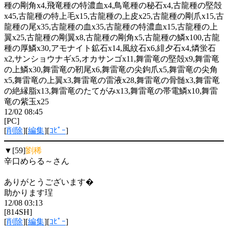
種の剛角x4,飛竜種の特濃血x4,鳥竜種の秘石x4,古龍種の堅殻
x45,古龍種の特上毛x15,古龍種の上皮x25,古龍種の剛爪x15,古
龍種の尾x35,古龍種の血x35,古龍種の特濃血x15,古龍種の上
翼x25,古龍種の剛翼x8,古龍種の剛角x5,古龍種の鱗x100,古龍
種の厚鱗x30,アモナイト鉱石x14,風紋石x6,緋夕石x4,燐蛍石
x2,サンショウナギx5,オカサンゴx11,舞雷竜の堅殻x9,舞雷竜
の上鱗x30,舞雷竜の靭尾x6,舞雷竜の尖鉤爪x5,舞雷竜の尖角
x5,舞雷竜の上翼x3,舞雷竜の雷液x28,舞雷竜の骨髄x3,舞雷竜
の絶縁脂x13,舞雷竜のたてがみx13,舞雷竜の帯電鱗x10,舞雷
竜の紫玉x25
12/02 08:45
[PC]
[
削除
][
編集
][
ｺﾋﾟｰ
]
▼[59]
劉稀
辛口めらる～さん
ありがとうございます�
助かります珵
12/08 03:13
[814SH]
[
削除
][
編集
][
ｺﾋﾟｰ
]