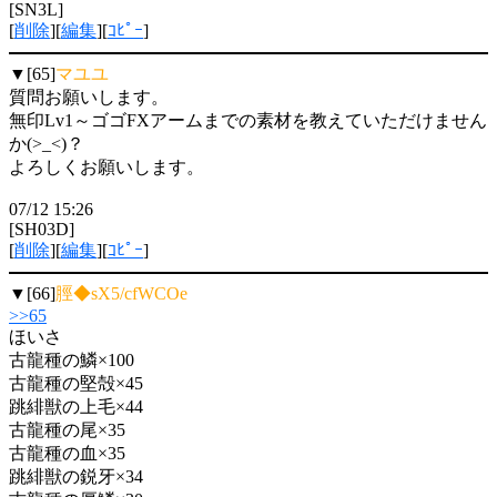
[SN3L]
[
削除
][
編集
][
ｺﾋﾟｰ
]
▼[65]
マユユ
質問お願いします。
無印Lv1～ゴゴFXアームまでの素材を教えていただけません
か(>_<)？
よろしくお願いします。
07/12 15:26
[SH03D]
[
削除
][
編集
][
ｺﾋﾟｰ
]
▼[66]
脛◆sX5/cfWCOe
>>65
ほいさ
古龍種の鱗×100
古龍種の堅殻×45
跳緋獣の上毛×44
古龍種の尾×35
古龍種の血×35
跳緋獣の鋭牙×34