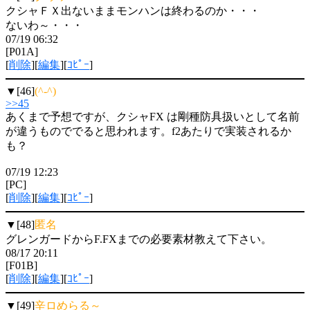
クシャＦＸ出ないままモンハンは終わるのか・・・
ないわ～・・・
07/19 06:32
[P01A]
[
削除
][
編集
][
ｺﾋﾟｰ
]
▼[46]
(^-^)
>>45
あくまで予想ですが、クシャFX は剛種防具扱いとして名前
が違うものででると思われます。f2あたりで実装されるか
も？
07/19 12:23
[PC]
[
削除
][
編集
][
ｺﾋﾟｰ
]
▼[48]
匿名
グレンガードからF.FXまでの必要素材教えて下さい。
08/17 20:11
[F01B]
[
削除
][
編集
][
ｺﾋﾟｰ
]
▼[49]
辛ロめらる～