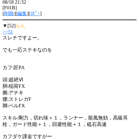
08/18 21:32
[F01B]
[
削除
][
編集
][
ｺﾋﾟｰ
]
▼[52]
らん
>>51
スレチですよー。
でも一応ステキなのを
カフ:匠PA
頭:超絶Ⅵ
胴:稲荷FX
腕:アナキ
腰:ストレガF
脚:ベルFX
スキル:剛力，切れ味＋１，ランナー，龍風無効，高級耳
栓，ガード性能＋１，回避性能＋１，砥石高速
カフダケ課金ですがー