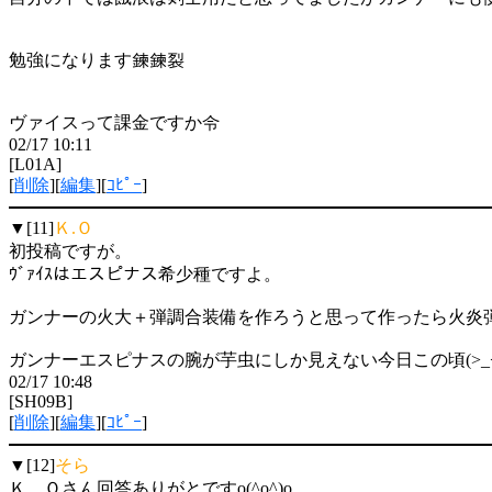
勉強になります鍊鍊裂
ヴァイスって課金ですか令
02/17 10:11
[L01A]
[
削除
][
編集
][
ｺﾋﾟｰ
]
▼[11]
Ｋ.Ｏ
初投稿ですが。
ｳﾞｧｲｽはエスピナス希少種ですよ。
ガンナーの火大＋弾調合装備を作ろうと思って作ったら火炎
ガンナーエスピナスの腕が芋虫にしか見えない今日この頃(>_<
02/17 10:48
[SH09B]
[
削除
][
編集
][
ｺﾋﾟｰ
]
▼[12]
そら
Ｋ．Ｏさん回答ありがとですo(^o^)o