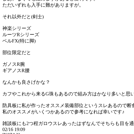
ただいずれも入手に難がありますが。
それ以外だと(剣士)
神楽シリーズ
ルーツRシリーズ
ベルFX(特に脚)
部位限定だと
ガノスR腕
ギアノスR腰
なんかも良さげかな？
カフやこれから来るG珠もあるので組み方はかなり多いと思
防具板に私が作ったオススメ装備部位というスレあるので断
私のオススメがいくつかあるので参考になれば幸いです♪
雑談板にも2つ程ガロウスレあったはずなんでそちらも目を
02/16 19:09