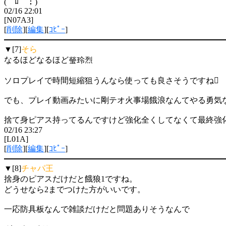
(￣ﾛ￣；)
02/16 22:01
[N07A3]
[
削除
][
編集
][
ｺﾋﾟｰ
]
▼[7]
そら
なるほどなるほど瑩玲烈
ソロプレイで時間短縮狙うんなら使っても良さそうですね
でも、プレイ動画みたいに剛テオ火事場餓浪なんてやる勇気な
捨て身ピアス持ってるんですけど強化全くしてなくて最終強
02/16 23:27
[L01A]
[
削除
][
編集
][
ｺﾋﾟｰ
]
▼[8]
チャパ王
捨身のピアスだけだと餓狼1ですね。
どうせなら2までつけた方がいいです。
一応防具板なんで雑談だけだと問題ありそうなんで