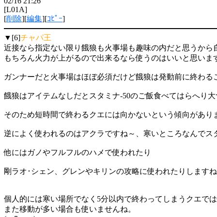
02/16 21:26
[L01A]
[
削除
][
編集
][
ｺﾋﾟｰ
]
▼[6]
チャパ王
近接なら指定ない限り餓狼も火事場も趣味の内だと思うから
もちろん火力が上がるので出来るなら使うのはいいと思いま
ガンナーだと火事場はほぼ必須だけど餓狼は発動前に終わる
餓狼はアイテムなしだとスタミナ-50のご飯食べてはらへり
そのため短時間で終わるクエには向かないという傾向があり
逆によく使われるのはアクラですね～、寒いところなんでスタ
他にはガノやフルフルのハメで使われたり
剛ラオ･シェン、グレンやキリンの攻略に使われたりします
個人的には寒い場所でなく5分以内で終わってしまうクエで
また移動が多い場合も使いませんね。