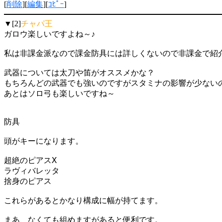
[
削除
][
編集
][
ｺﾋﾟｰ
]
▼[2]
チャパ王
ガロウ楽しいですよね～♪
私は非課金派なので課金防具には詳しくないので非課金で紹
武器については太刀や笛がオススメかな？
もちろんどの武器でも強いのですがスタミナの影響が少ない
あとはソロ弓も楽しいですね～
防具
頭がキーになります。
超絶のピアスⅩ
ラヴィバレッタ
捨身のピアス
これらがあるとかなり構成に幅が持てます。
まあ、なくても組めますがあると便利です。