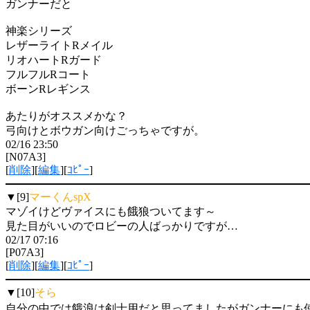
ガンナーだと
神楽シリーズ
レザーライトRメイル
リオハートRガード
フルフルRコート
ボーンRレギンス
あたりがオススメかな？
弓向けとボウガン向けごっちゃですが。
02/16 23:50
[N07A3]
[
削除
][
編集
][
ｺﾋﾟｰ
]
▼[9]
マーくんspX
マゾイけどヴァイスにも餓狼ついてます～
見た目がいいのでロビーの人ばっかりですが…
02/17 07:16
[P07A3]
[
削除
][
編集
][
ｺﾋﾟｰ
]
▼[10]
そら
自分の中では餓浪は剣士用だと思ってましたがガンナーにも