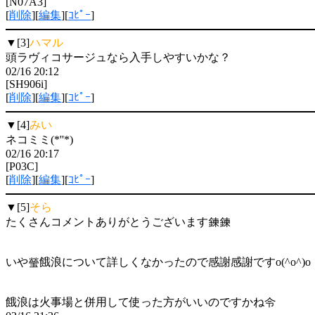
[N07A3]
[
削除
][
編集
][
ｺﾋﾟｰ
]
▼[3]
ハマル
頭ラヴィコサージュなら入手しやすいかな？
02/16 20:12
[SH906i]
[
削除
][
編集
][
ｺﾋﾟｰ
]
▼[4]
みい
ネコミミ(*''*)
02/16 20:17
[P03C]
[
削除
][
編集
][
ｺﾋﾟｰ
]
▼[5]
そら
たくさんコメントありがとうございます鍊鍊
いや瑩餓浪について詳しくなかったので感謝感謝ですo(^o^)o
餓浪は火事場と併用して使った方がいいのですかね令