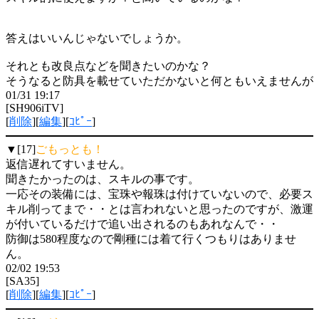
答えはいいんじゃないでしょうか。
それとも改良点などを聞きたいのかな？
そうなると防具を載せていただかないと何ともいえませんが
01/31 19:17
[SH906iTV]
[
削除
][
編集
][
ｺﾋﾟｰ
]
▼[17]
ごもっとも！
返信遅れてすいません。
聞きたかったのは、スキルの事です。
一応その装備には、宝珠や報珠は付けていないので、必要ス
キル削ってまで・・とは言われないと思ったのですが、激運
が付いているだけで追い出されるのもあれなんで・・
防御は580程度なので剛種には着て行くつもりはありませ
ん。
02/02 19:53
[SA35]
[
削除
][
編集
][
ｺﾋﾟｰ
]