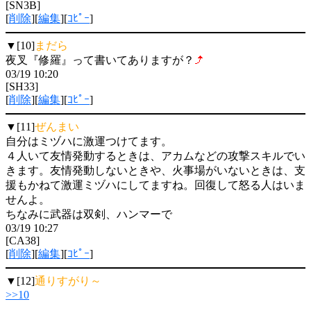
[SN3B]
[
削除
][
編集
][
ｺﾋﾟｰ
]
▼[10]
まだら
夜叉『修羅』って書いてありますが？
03/19 10:20
[SH33]
[
削除
][
編集
][
ｺﾋﾟｰ
]
▼[11]
ぜんまい
自分はミヅハに激運つけてます。
４人いて友情発動するときは、アカムなどの攻撃スキルでい
きます。友情発動しないときや、火事場がいないときは、支
援もかねて激運ミヅハにしてますね。回復して怒る人はいま
せんよ。
ちなみに武器は双剣、ハンマーで
03/19 10:27
[CA38]
[
削除
][
編集
][
ｺﾋﾟｰ
]
▼[12]
通りすがり～
>>10