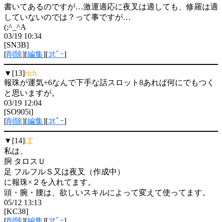
書いてあるのですが…激運適応に夜叉は適しても、修羅は適
していないのでは？って事ですが…
(;^_^A
03/19 10:34
[SN3B]
[
削除
][
編集
][
ｺﾋﾟｰ
]
▼[13]
rich
報珠が運気+6なんで下手な話スロット8あれば何にでもつく
と思いますが。
03/19 12:04
[SO905i]
[
削除
][
編集
][
ｺﾋﾟｰ
]
▼[14]
ぼ
私は、
胴 タロスＵ
足 フルフルＳ又は夜叉（作成中）
に報珠×２を入れてます。
頭・腕・腰は、欲しいスキルによって変えて使ってます。
05/12 13:13
[KC38]
[
削除
][
編集
][
ｺﾋﾟｰ
]