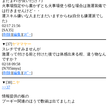
またまPTが良いだけ？)
火事場指定やら書かずとも火事場使う様な場合は激運装備で
は行きませんけど・・
運スキル嫌いな人まだまだいますからね(自分も嫌運派でし
た)
02/17 21:56
[SA35]
[
削除
][
編集
][
ｺﾋﾟｰ
]
▼[37]
ヤママヤー
スレチですみませんが
激運って付ける前と付けた後では体感出来る程、違う物なん
ですか？
02/18 09:58
[N705imyu]
[
削除
][
編集
][
ｺﾋﾟｰ
]
▼[38]
ニヤ
>>37
情報提供の板の
プーギー関連のほうで数値は出てましたよ