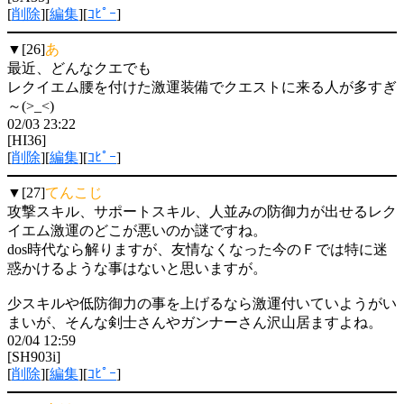
[
削除
][
編集
][
ｺﾋﾟｰ
]
▼[26]
あ
最近、どんなクエでも
レクイエム腰を付けた激運装備でクエストに来る人が多すぎ
～(>_<)
02/03 23:22
[HI36]
[
削除
][
編集
][
ｺﾋﾟｰ
]
▼[27]
てんこじ
攻撃スキル、サポートスキル、人並みの防御力が出せるレク
イエム激運のどこが悪いのか謎ですね。
dos時代なら解りますが、友情なくなった今のＦでは特に迷
惑かけるような事はないと思いますが。
少スキルや低防御力の事を上げるなら激運付いていようがい
まいが、そんな剣士さんやガンナーさん沢山居ますよね。
02/04 12:59
[SH903i]
[
削除
][
編集
][
ｺﾋﾟｰ
]