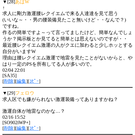
▼[28]
あはW
↑
求人に剛力激運腰レクイエムで来る人達達を見て思う
(いいな～・・男の腰装備見たこと無いけど・・なんで？)
ですね。
作るの簡単ですよ～って言ってましたけど、簡単なんでしょ
うか？掲示板とか見てると簡単とは思えないのですが・・
最近腰レクイエム激運の人がクエに加わると少しホッとする
自分がいますW
理由は腰レクイエム激運で地雷を見たことがないからと、や
はり一定のPSを所有してる人が多いので。
02/04 22:01
[SA35]
[
削除
][
編集
][
ｺﾋﾟｰ
]
▼[29]
フェロウ
求人区でも嫌がられない激運装備ってありますかね？
激運自体が地雷なのかな…？
02/16 15:52
[SO902iWP+]
[
削除
][
編集
][
ｺﾋﾟｰ
]