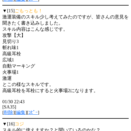
▼[15]
ごもっとも！
激運装備のスキル少し考えてみたのですが、皆さんの意見を
聞きたく書き込みしました。
スキル内容はこんな感じです。
攻撃【大】
見切り3
斬れ味1
高級耳栓
広域1
自動マーキング
火事場1
激運
とこの様なスキルです。
高級耳栓を耳栓にすると火事場2になります。
01/30 22:43
[SA35]
[
削除
][
編集
][
ｺﾋﾟｰ
]
▼[16]
コジ
スキル的に使えますか？と聞いているのかな？