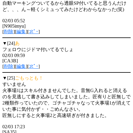
自動マーキングついてるから透眼SP付いてると思うんだけ
ど、、、ん～軽くシミュってみたけどわからなかった(笑)
02/03 05:52
[N905imyu]
[
削除
][
編集
][
ｺﾋﾟｰ
]
▼[24]
あ
フェロウにジドマ付いてるでしょ
02/03 09:59
[CA3B]
[
削除
][
編集
][
ｺﾋﾟｰ
]
▼[25]
ごもっとも！
すいません
火事場1はスキル付きませんでした。音無G入れると消える
のを見逃して書き込みしてしまいました。匠有りと匠無しで
2種類作っていたので、ゴチャゴチャなって火事場1が消えて
いた事に気付かず・・ごめんなさい。
匠無しにすると火事場2と高速研ぎが付きました。
02/03 17:23
[SA35]