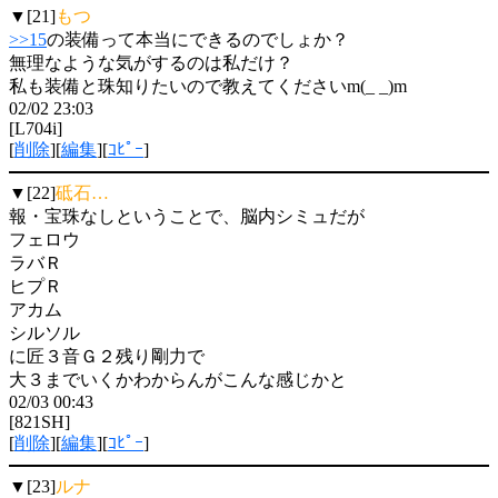
▼[21]
もつ
>>15
の装備って本当にできるのでしょか？
無理なような気がするのは私だけ？
私も装備と珠知りたいので教えてくださいm(_ _)m
02/02 23:03
[L704i]
[
削除
][
編集
][
ｺﾋﾟｰ
]
▼[22]
砥石…
報・宝珠なしということで、脳内シミュだが
フェロウ
ラバＲ
ヒプＲ
アカム
シルソル
に匠３音Ｇ２残り剛力で
大３までいくかわからんがこんな感じかと
02/03 00:43
[821SH]
[
削除
][
編集
][
ｺﾋﾟｰ
]
▼[23]
ルナ