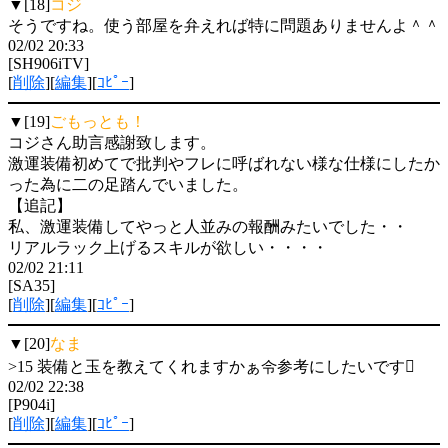
▼[18]
コジ
そうですね。使う部屋を弁えれば特に問題ありませんよ＾＾
02/02 20:33
[SH906iTV]
[
削除
][
編集
][
ｺﾋﾟｰ
]
▼[19]
ごもっとも！
コジさん助言感謝致します。
激運装備初めてで批判やフレに呼ばれない様な仕様にしたか
った為に二の足踏んでいました。
【追記】
私、激運装備してやっと人並みの報酬みたいでした・・
リアルラック上げるスキルが欲しい・・・・
02/02 21:11
[SA35]
[
削除
][
編集
][
ｺﾋﾟｰ
]
▼[20]
なま
>15 装備と玉を教えてくれますかぁ令参考にしたいです
02/02 22:38
[P904i]
[
削除
][
編集
][
ｺﾋﾟｰ
]