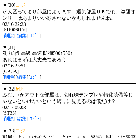
▼[30]
コジ
求人区ってより部屋によります。運気部屋ＯＫでも、激運オ
ンリーはあまりいい顔されないかもしれませんね。
02/16 22:23
[SH906iTV]
[
削除
][
編集
][
ｺﾋﾟｰ
]
▼[31]
剛力3点 高級 高速 防御500↑550↑
あればまずは大丈夫であろう
02/16 23:51
[CA3A]
[
削除
][
編集
][
ｺﾋﾟｰ
]
▼[32]
ｶｲﾙ
ふむ、↑がアウトな部屋は、切れ味テンプレや特化装備等じ
ゃないといけないという縛りに見えるのは僕だけ？
02/17 09:03
[ST33]
[
削除
][
編集
][
ｺﾋﾟｰ
]
▼[33]
コジ
部屋によってはそうでしょうね。まぁー激運に関しては賛否