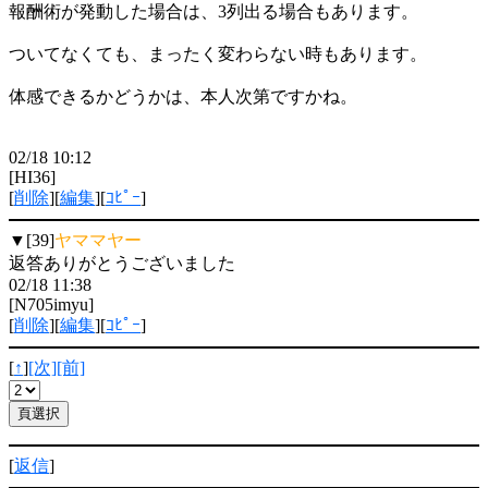
報酬術が発動した場合は、3列出る場合もあります。
ついてなくても、まったく変わらない時もあります。
体感できるかどうかは、本人次第ですかね。
02/18 10:12
[HI36]
[
削除
][
編集
][
ｺﾋﾟｰ
]
▼[39]
ヤママヤー
返答ありがとうございました
02/18 11:38
[N705imyu]
[
削除
][
編集
][
ｺﾋﾟｰ
]
[
↑
]
[次]
[前]
[
返信
]