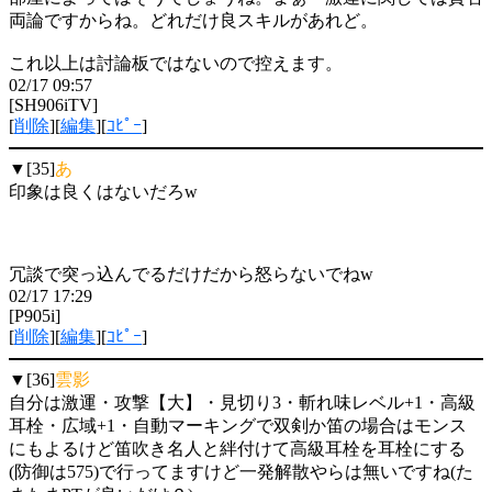
両論ですからね。どれだけ良スキルがあれど。
これ以上は討論板ではないので控えます。
02/17 09:57
[SH906iTV]
[
削除
][
編集
][
ｺﾋﾟｰ
]
▼[35]
あ
印象は良くはないだろw
冗談で突っ込んでるだけだから怒らないでねw
02/17 17:29
[P905i]
[
削除
][
編集
][
ｺﾋﾟｰ
]
▼[36]
雲影
自分は激運・攻撃【大】・見切り3・斬れ味レベル+1・高級
耳栓・広域+1・自動マーキングで双剣か笛の場合はモンス
にもよるけど笛吹き名人と絆付けて高級耳栓を耳栓にする
(防御は575)で行ってますけど一発解散やらは無いですね(た