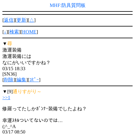
MHF:防具質問板
[
返信
][
更新
][
△
]
[
↓
][
検索
][
HOME
]
▼
尋
激運装備
激運装備には
なにがいいですかね？
03/15 18:33
[SN36]
[
削除
][
編集
][
ｺﾋﾟｰ
]
▼[9]
通りすがり～
>>1
修羅ってたしかｶﾞﾝﾅｰ装備でしたよね？
幸運ｽｷﾙついてないのでは…
(;^_^A
03/17 08:50