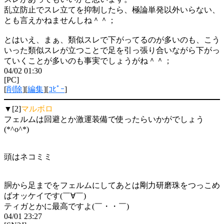
乱立防止でスレ立てを抑制したら、極論単発以外いらない、
とも言えかねませんしね＾＾；
とはいえ、まぁ、類似スレで下がってるのが多いのも、こう
いった類似スレが立つことで足を引っ張り合いながら下がっ
ていくことが多いのも事実でしょうがね＾＾；
04/02 01:30
[PC]
[
削除
][
編集
][
ｺﾋﾟｰ
]
▼[2]
マルボロ
フェルムは回避とか激運装備で使ったらいかがでしょう
(*^o^*)
頭はネコミミ
胴から足までをフェルムにしてあとは剛力研磨珠をつっこめ
ばオッケイです(￣∀￣)
ティガとかに最高ですよ(￣・・￣)
04/01 23:27