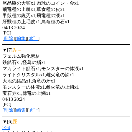
尾晶蠍の大顎x1,肉球のコイン・金x1
飛竜種の上棘x1,草食種の皮x1
甲殻種の鋭刃x1,飛竜種の液x1
牙獣種の上毛皮x1,鳥竜種の石x1
04/13 20:24
[PC]
[
削除
][
編集
][
ｺﾋﾟｰ
]
▼[7]
み～
フェルム強化素材
鉄鉱石x1,怪鳥の鱗x1
マカライト鉱石x1,モンスターの体液x1
ライトクリスタルx1,雌火竜の鱗x1
大地の結晶x1,角竜の牙x1
モンスターの体液x1,雌火竜の上鱗x1
宝石券x1,棘竜の上鱗x1
04/13 20:24
[PC]
[
削除
][
編集
][
ｺﾋﾟｰ
]
▼[6]
脛
>>4