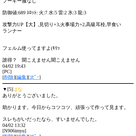
プーギー服なし
防御値:689 ｽﾛｯﾄ: 火:7 水:5 雷:2 氷:3 龍:3
攻撃力UP【大】,見切り+3,火事場力+2,高級耳栓,早食い
ランナー
フェルム使ってますよ(ｷﾘｯ
誰得？ 聞こえません聞こえません
04/02 19:43
[PC]
[
削除
][
編集
][
ｺﾋﾟｰ
]
▼[5]
はな
ありがとうございました。
助かります。今日からコツコツ、頑張って作って見ます。
スレちがいだったなら、すいませんでした。
04/02 13:32
[N906imyu]