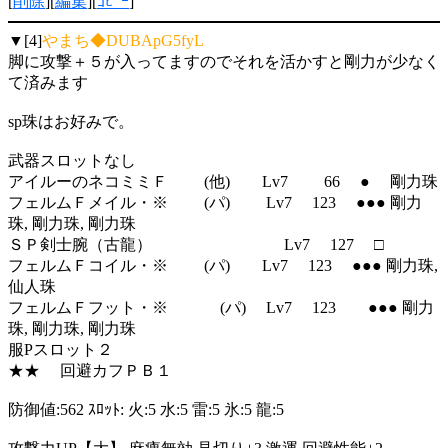
[
削除
][
編集
][
ｺﾋﾟｰ
]
▼[4]
やまち◆DUBApG5fyL
脚に攻撃＋５が入ってますのでそれを活かすと剛力が少なく
て済みます
sp珠はお好みで。
武器スロットなし
アイルーのネコミミＦ (他) Lv7 66 ● 剛力珠
フェルムＦメイル・※ (パ) Lv7 123 ●●● 剛力
珠, 剛力珠, 剛力珠
ＳＰ剣士腕（古龍） Lv7 127 □
フェルムＦコイル・※ (パ) Lv7 123 ●●● 剛力珠,
仙人珠
フェルムＦフット・※ (パ) Lv7 123 ●●● 剛力
珠, 剛力珠, 剛力珠
服Pスロット２
★★ 回避カフＰＢ１
防御値:562 ｽﾛｯﾄ: 火:5 水:5 雷:5 氷:5 龍:5