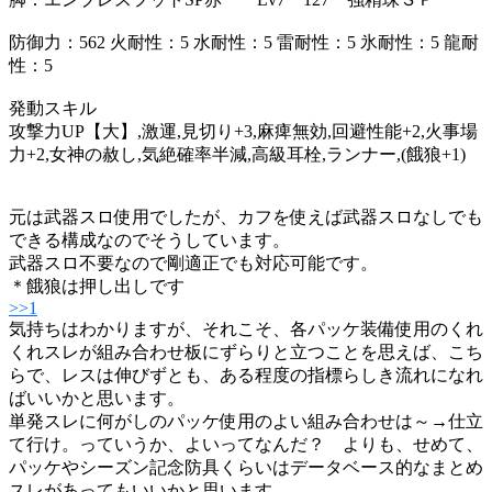
防御力：562 火耐性：5 水耐性：5 雷耐性：5 氷耐性：5 龍耐
性：5
発動スキル
攻撃力UP【大】,激運,見切り+3,麻痺無効,回避性能+2,火事場
力+2,女神の赦し,気絶確率半減,高級耳栓,ランナー,(餓狼+1)
元は武器スロ使用でしたが、カフを使えば武器スロなしでも
できる構成なのでそうしています。
武器スロ不要なので剛適正でも対応可能です。
＊餓狼は押し出しです
>>1
気持ちはわかりますが、それこそ、各パッケ装備使用のくれ
くれスレが組み合わせ板にずらりと立つことを思えば、こち
らで、レスは伸びずとも、ある程度の指標らしき流れになれ
ばいいかと思います。
単発スレに何がしのパッケ使用のよい組み合わせは～→仕立
て行け。っていうか、よいってなんだ？ よりも、せめて、
パッケやシーズン記念防具くらいはデータベース的なまとめ
スレがあってもいいかと思います。