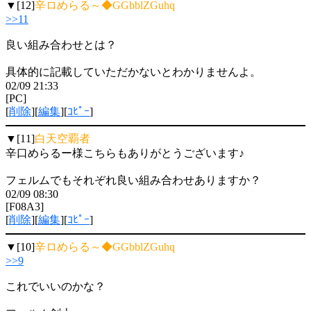
▼[12]
辛ロめらる～◆GGbblZGuhq
>>11
良い組み合わせとは？
具体的に記載していただかないとわかりませんよ。
02/09 21:33
[PC]
[
削除
][
編集
][
ｺﾋﾟｰ
]
▼[11]
白天空覇者
辛口めらるー様こちらもありがとうございます♪
フェルムでもそれぞれ良い組み合わせありますか？
02/09 08:30
[F08A3]
[
削除
][
編集
][
ｺﾋﾟｰ
]
▼[10]
辛ロめらる～◆GGbblZGuhq
>>9
これでいいのかな？