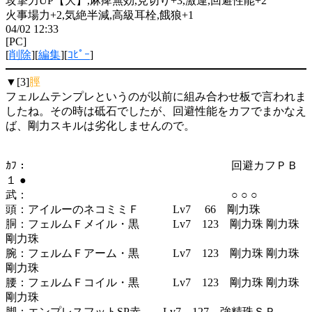
攻撃力UP【大】,麻痺無効,見切り+3,激運,回避性能+2
火事場力+2,気絶半減,高級耳栓,餓狼+1
04/02 12:33
[PC]
[
削除
][
編集
][
ｺﾋﾟｰ
]
▼[3]
脛
フェルムテンプレというのが以前に組み合わせ板で言われま
したね。その時は砥石でしたが、回避性能をカフでまかなえ
ば、剛力スキルは劣化しませんので。
ｶﾌ： 回避カフＰＢ
１ ●
武： ○ ○ ○
頭：アイルーのネコミミＦ Lv7 66 剛力珠
胴：フェルムＦメイル・黒 Lv7 123 剛力珠 剛力珠
剛力珠
腕：フェルムＦアーム・黒 Lv7 123 剛力珠 剛力珠
剛力珠
腰：フェルムＦコイル・黒 Lv7 123 剛力珠 剛力珠
剛力珠
脚：エンプレスフットSP赤 Lv7 127 強精珠ＳＰ