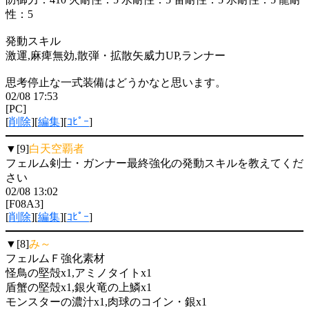
性：5
発動スキル
激運,麻痺無効,散弾・拡散矢威力UP,ランナー
思考停止な一式装備はどうかなと思います。
02/08 17:53
[PC]
[
削除
][
編集
][
ｺﾋﾟｰ
]
▼[9]
白天空覇者
フェルム剣士・ガンナー最終強化の発動スキルを教えてくだ
さい
02/08 13:02
[F08A3]
[
削除
][
編集
][
ｺﾋﾟｰ
]
▼[8]
み～
フェルムＦ強化素材
怪鳥の堅殻x1,アミノタイトx1
盾蟹の堅殻x1,銀火竜の上鱗x1
モンスターの濃汁x1,肉球のコイン・銀x1