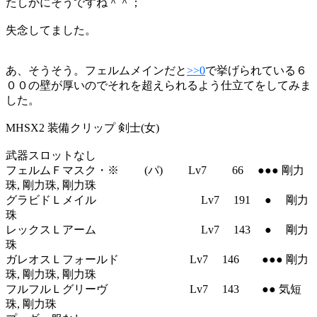
たしかにそうですね＾＾；
失念してました。
あ、そうそう。フェルムメインだと
>>0
で挙げられている６
００の壁が厚いのでそれを超えられるよう仕立てをしてみま
した。
MHSX2 装備クリップ 剣士(女)
武器スロットなし
フェルムＦマスク・※ (パ) Lv7 66 ●●● 剛力
珠, 剛力珠, 剛力珠
グラビドＬメイル Lv7 191 ● 剛力
珠
レックスＬアーム Lv7 143 ● 剛力
珠
ガレオスＬフォールド Lv7 146 ●●● 剛力
珠, 剛力珠, 剛力珠
フルフルＬグリーヴ Lv7 143 ●● 気短
珠, 剛力珠