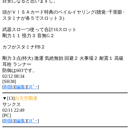
目安になると思いますし。
頭がＶＩＳＡカード特典のベイルイヤリング(聴覚･千里眼･
スタミナが各５でスロット３)
武器スロ一つ使って合計16スロット
剛力１１ 怪力３ 音無G２
カフがスタミナPB２
剛力３点(特大) 激運 気絶無効 回避２ 火事場２ 耐震１ 高級
耳栓 ランナー
防御は603です。
02/12 08:34
[SH38]
[
削除
][
編集
][
ｺﾋﾟｰ
]
▼[13]
白天空覇者
サンクス
02/11 22:49
[PC]
[
削除
][
編集
][
ｺﾋﾟｰ
]