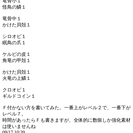
竜骨小１
怪鳥の鱗１
竜骨中１
かけた貝殻１
シロオビ１
眠鳥の爪１
ケルビの皮１
角竜の甲殻１
かけた貝殻１
火竜の上鱗１
クロオビ１
ギルドコイン１
Ｆ付かない方を書いてみた。一番上がレベル２で、一番下が
レベル７。
時間があったらＦも書きますが、全体的に数個しか強化素材
は使いませんね
09/17 10:39