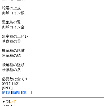
蛇竜の上皮
肉球コイン銀
黒狼鳥の翼
肉球コイン金
魚竜種の上ビレ
草食種の骨
鳥竜種の鋭嘴
魚竜種の鱗
飛竜種の堅頭
牙獣種の爪
必要数は全て１
09/17 11:21
[SN3J]
[
削除
][
編集
][
ｺﾋﾟｰ
]
▼[2]
水性