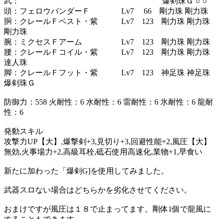
武： 爆剣珠Ｇ ○ ○
頭：フェロウバンダーＦ Lv7 66 剛力珠 剛力珠
胴：クレールＦベスト・紫 Lv7 123 剛力珠 剛力珠
剛力珠
腕：ミクセスＦアーム Lv7 123 剛力珠 剛力珠
腰：クレールＦコイル・紫 Lv7 123 剛力珠 剛力珠
達人珠
脚：クレールＦフット・紫 Lv7 123 神足珠 神足珠
爆剣珠Ｇ
防御力：558 火耐性：6 水耐性：6 雷耐性：6 氷耐性：6 龍耐
性：6
発動スキル
攻撃力UP【大】,爆撃剣+3,見切り+3,回避性能+2,風圧【大】
無効,火事場力+2,高級耳栓,砥石使用高速化,業物+1,早食い
新たに加わった「爆剣G]を使用してみました。
武器スロない場合はどちらかを劣化させてください。
おまけですが風圧は１８で止まってます。剛体1個で龍風に