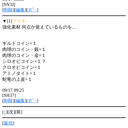
[SN3J]
[
削除
][
編集
][
ｺﾋﾟｰ
]
▼[1]
ブリキ
強化素材 何点か覚えているものを…
ギルドコイン×１
肉球のコイン・銀×１
肉球のコイン・金×１
シロオビコイン×１？
クロオビコイン×１
アミノタイト×１
蛇竜の上皮×１
09/17 09:25
[SH37]
[
削除
][
編集
][
ｺﾋﾟｰ
]
[
↑
][次][前]
[
返信
]