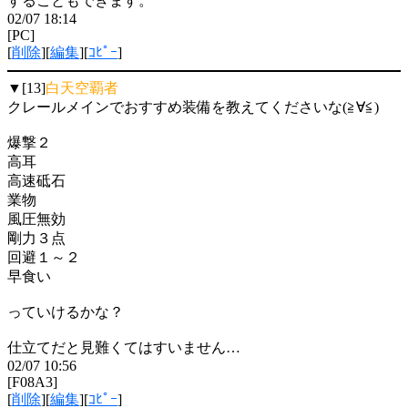
することもできます。
02/07 18:14
[PC]
[
削除
][
編集
][
ｺﾋﾟｰ
]
▼[13]
白天空覇者
クレールメインでおすすめ装備を教えてくださいな(≧∀≦)
爆撃２
高耳
高速砥石
業物
風圧無効
剛力３点
回避１～２
早食い
っていけるかな？
仕立てだと見難くてはすいません…
02/07 10:56
[F08A3]
[
削除
][
編集
][
ｺﾋﾟｰ
]