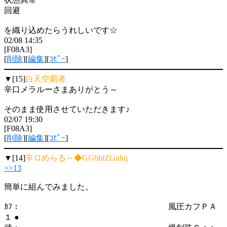
回避
を織り込めたらうれしいです☆
02/08 14:35
[F08A3]
[
削除
][
編集
][
ｺﾋﾟｰ
]
▼[15]
白天空覇者
辛口メラルーさまありがとう～
そのまま使用させていただきます♪
02/07 19:30
[F08A3]
[
削除
][
編集
][
ｺﾋﾟｰ
]
▼[14]
辛ロめらる～◆GGbblZGuhq
>>13
簡単に組んでみました。
ｶﾌ： 風圧カフＰＡ
１ ●