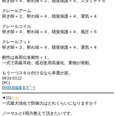
研ぎ師＋４、斬れ味＋２、聴覚保護＋４、スタミナ＋５
クレールアーム
研ぎ師＋２、斬れ味＋４、聴覚保護＋４、運気＋４
クレールコイル
研ぎ師＋４、斬れ味＋４、聴覚保護＋４、風圧＋５
クレールフット
研ぎ師＋２、斬れ味＋４、聴覚保護＋４、運気＋４
耐性は各部位各耐性＋１。
一式で高級耳栓、砥石使用高速化、業物が発動。
もう一つスキル付けるなら幸運が楽。
09/24 03:22
[PC]
[
削除
][
編集
][
ｺﾋﾟｰ
]
▼[5]
だん
一式最大強化で防御力はどれくらいになりますか？
ノーマルとF両方教えて頂きたいです。