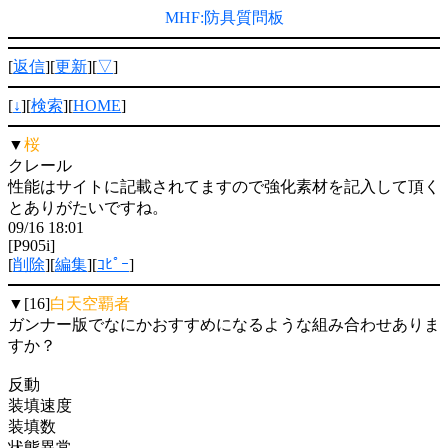
MHF:防具質問板
[
返信
][
更新
][
▽
]
[
↓
][
検索
][
HOME
]
▼
桜
クレール
性能はサイトに記載されてますので強化素材を記入して頂く
とありがたいですね。
09/16 18:01
[P905i]
[
削除
][
編集
][
ｺﾋﾟｰ
]
▼[16]
白天空覇者
ガンナー版でなにかおすすめになるような組み合わせありま
すか？
反動
装填速度
装填数
状態異常