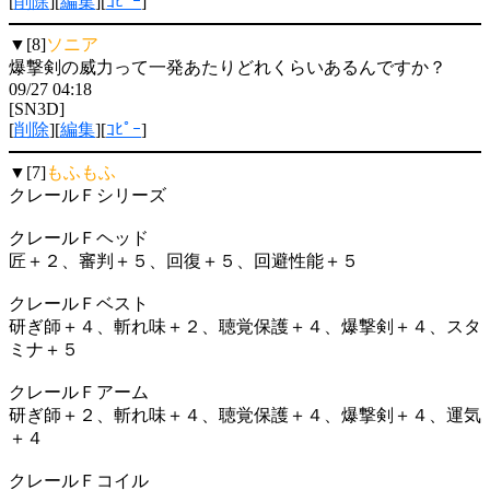
[
削除
][
編集
][
ｺﾋﾟｰ
]
▼[8]
ソニア
爆撃剣の威力って一発あたりどれくらいあるんですか？
09/27 04:18
[SN3D]
[
削除
][
編集
][
ｺﾋﾟｰ
]
▼[7]
もふもふ
クレールＦシリーズ
クレールＦヘッド
匠＋２、審判＋５、回復＋５、回避性能＋５
クレールＦベスト
研ぎ師＋４、斬れ味＋２、聴覚保護＋４、爆撃剣＋４、スタ
ミナ＋５
クレールＦアーム
研ぎ師＋２、斬れ味＋４、聴覚保護＋４、爆撃剣＋４、運気
＋４
クレールＦコイル