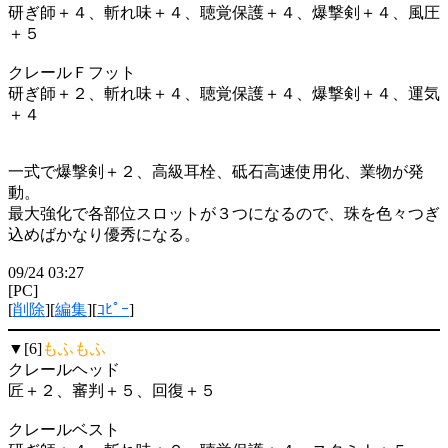
研ぎ師＋４、斬れ味＋４、聴覚保護＋４、爆撃剣＋４、風圧
＋５
クレールＦフット
研ぎ師＋２、斬れ味＋４、聴覚保護＋４、爆撃剣＋４、運気
＋４
一式で爆撃剣＋２、高級耳栓、砥石高速使用化、業物が発
動。
最大強化で各部位スロットが３つになるので、珠を色々つぎ
込めばかなり優秀になる。
09/24 03:27
[PC]
[
削除
][
編集
][
ｺﾋﾟｰ
]
▼[6]
もふもふ
クレールヘッド
匠＋２、審判＋５、回復＋５
クレールベスト