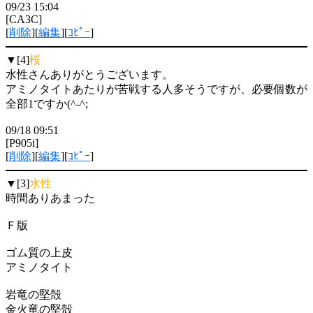
09/23 15:04
[CA3C]
[
削除
][
編集
][
ｺﾋﾟｰ
]
▼[4]
桜
水性さんありがとうございます。
アミノタイトあたりが苦戦する人多そうですが、必要個数が
全部1ですか(^-^;
09/18 09:51
[P905i]
[
削除
][
編集
][
ｺﾋﾟｰ
]
▼[3]
水性
時間ありあまった
Ｆ版
ゴム質の上皮
アミノタイト
岩竜の堅殻
金火竜の堅殻