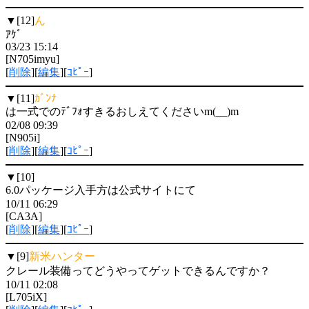
▼[12]
ん
ｱｹﾞ
03/23 15:14
[N705imyu]
[
削除
][
編集
][
ｺﾋﾟｰ
]
▼[11]
ｶﾞﾝﾅ
は一式でのﾃﾞﾌｫすきるおしえてくださいm(__)m
02/08 09:39
[N905i]
[
削除
][
編集
][
ｺﾋﾟｰ
]
▼[10]
6.0パッケージ入手方は公式サイトにて
10/11 06:29
[CA3A]
[
削除
][
編集
][
ｺﾋﾟｰ
]
▼[9]
新米ハンター
クレール装備ってどうやってゲットできるんですか？
10/11 02:08
[L705iX]