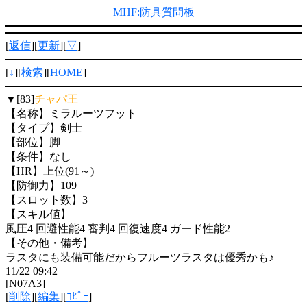
MHF:防具質問板
[
返信
][
更新
][
▽
]
[
↓
][
検索
][
HOME
]
▼[83]
チャパ王
【名称】ミラルーツフット
【タイプ】剣士
【部位】脚
【条件】なし
【HR】上位(91～)
【防御力】109
【スロット数】3
【スキル値】
風圧4 回避性能4 審判4 回復速度4 ガード性能2
【その他・備考】
ラスタにも装備可能だからフルーツラスタは優秀かも♪
11/22 09:42
[N07A3]
[
削除
][
編集
][
ｺﾋﾟｰ
]