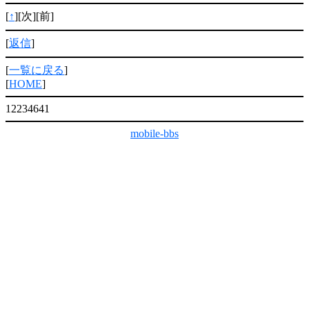
[
↑
][次][前]
[
返信
]
[
一覧に戻る
]
[
HOME
]
12234641
mobile-bbs