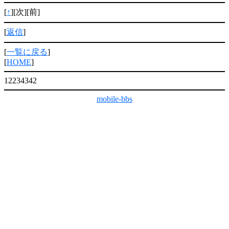
[
↑
][次][前]
[
返信
]
[
一覧に戻る
]
[
HOME
]
12234342
mobile-bbs