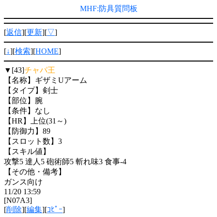
MHF:防具質問板
[
返信
][
更新
][
▽
]
[
↓
][
検索
][
HOME
]
▼[43]
チャパ王
【名称】ギザミUアーム
【タイプ】剣士
【部位】腕
【条件】なし
【HR】上位(31～)
【防御力】89
【スロット数】3
【スキル値】
攻撃5 達人5 砲術師5 斬れ味3 食事-4
【その他・備考】
ガンス向け
11/20 13:59
[N07A3]
[
削除
][
編集
][
ｺﾋﾟｰ
]