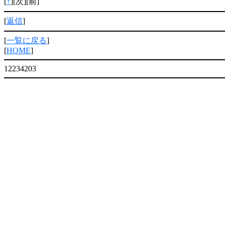
[
↑
][次][前]
[
返信
]
[
一覧に戻る
]
[
HOME
]
12234203