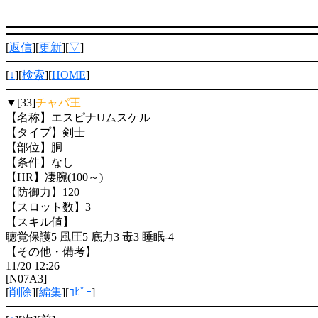
[
返信
][
更新
][
▽
]
[
↓
][
検索
][
HOME
]
▼[33]
チャパ王
【名称】エスピナUムスケル
【タイプ】剣士
【部位】胴
【条件】なし
【HR】凄腕(100～)
【防御力】120
【スロット数】3
【スキル値】
聴覚保護5 風圧5 底力3 毒3 睡眠-4
【その他・備考】
11/20 12:26
[N07A3]
[
削除
][
編集
][
ｺﾋﾟｰ
]