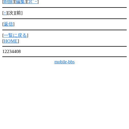
[
削除
][
編集
][
ｺﾋﾟｰ
]
[
↑
][次][前]
[
返信
]
[
一覧に戻る
]
[
HOME
]
12234408
mobile-bbs