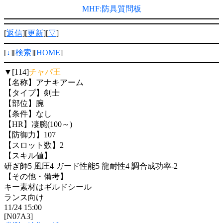
MHF:防具質問板
[
返信
][
更新
][
▽
]
[
↓
][
検索
][
HOME
]
▼[114]
チャパ王
【名称】アナキアーム
【タイプ】剣士
【部位】腕
【条件】なし
【HR】凄腕(100～)
【防御力】107
【スロット数】2
【スキル値】
研ぎ師5 風圧4 ガード性能5 龍耐性4 調合成功率-2
【その他・備考】
キー素材はギルドシール
ランス向け
11/24 15:00
[N07A3]