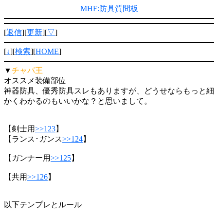
MHF:防具質問板
[
返信
][
更新
][
▽
]
[
↓
][
検索
][
HOME
]
▼
チャパ王
オススメ装備部位
神器防具、優秀防具スレもありますが、どうせならもっと細
かくわかるのもいいかな？と思いまして。
【剣士用
>>123
】
【ランス･ガンス
>>124
】
【ガンナー用
>>125
】
【共用
>>126
】
以下テンプレとルール