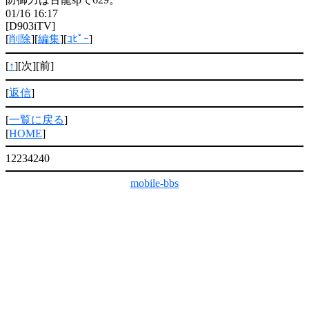
01/16 16:17
[D903iTV]
[
削除
][
編集
][
ｺﾋﾟｰ
]
[
↑
][次][前]
[
返信
]
[
一覧に戻る
]
[
HOME
]
12234240
mobile-bbs