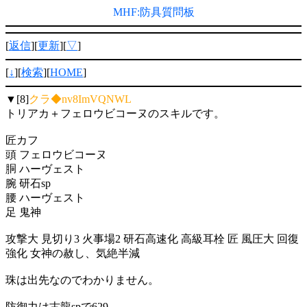
MHF:防具質問板
[
返信
][
更新
][
▽
]
[
↓
][
検索
][
HOME
]
▼[8]
クラ◆nv8ImVQNWL
トリアカ＋フェロウビコーヌのスキルです。
匠カフ
頭 フェロウビコーヌ
胴 ハーヴェスト
腕 研石sp
腰 ハーヴェスト
足 鬼神
攻撃大 見切り3 火事場2 研石高速化 高級耳栓 匠 風圧大 回復
強化 女神の赦し、気絶半減
珠は出先なのでわかりません。
防御力は古龍spで629。