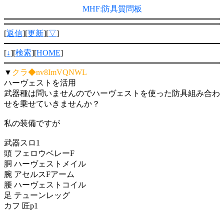
MHF:防具質問板
[
返信
][
更新
][
▽
]
[
↓
][
検索
][
HOME
]
▼
クラ◆nv8ImVQNWL
ハーヴェストを活用
武器種は問いませんのでハーヴェストを使った防具組み合わ
せを乗せていきませんか？
私の装備ですが
武器スロ1
頭 フェロウベレーF
胴 ハーヴェストメイル
腕 アセルスFアーム
腰 ハーヴェストコイル
足 テューンレッグ
カフ 匠p1