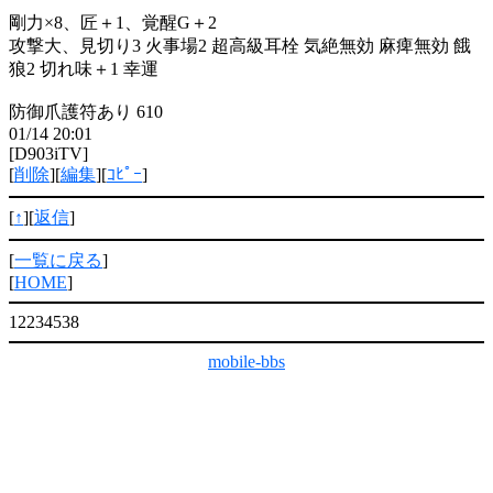
剛力×8、匠＋1、覚醒G＋2
攻撃大、見切り3 火事場2 超高級耳栓 気絶無効 麻痺無効 餓
狼2 切れ味＋1 幸運
防御爪護符あり 610
01/14 20:01
[D903iTV]
[
削除
][
編集
][
ｺﾋﾟｰ
]
[
↑
][
返信
]
[
一覧に戻る
]
[
HOME
]
12234538
mobile-bbs