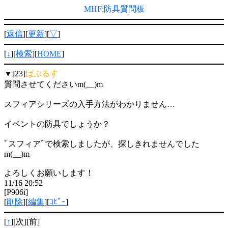
MHF:防具質問板
[
返信
][
更新
][
▽
]
[
↓
][
検索
][
HOME
]
▼[23]
ばぶるす
質問させてくださいm(__)m
スフィアシリーズの入手方法がわかりません…
イベントの防具でしょうか？
ﾞスフィアﾞで検索しましたが、探しきれませんでした
m(__)m
よろしくお願いします！
11/16 20:52
[P906i]
[
削除
][
編集
][
ｺﾋﾟｰ
]
[
↑
][次][前]