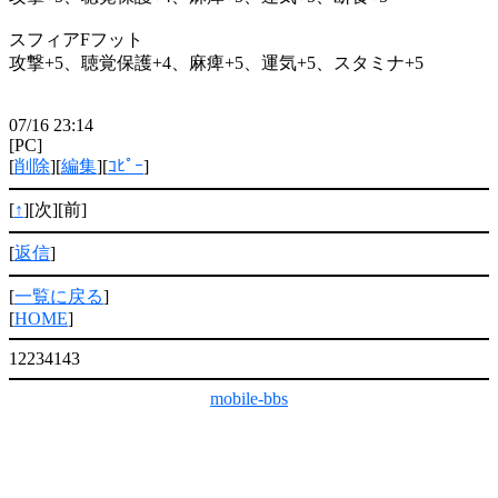
スフィアFフット
攻撃+5、聴覚保護+4、麻痺+5、運気+5、スタミナ+5
07/16 23:14
[PC]
[
削除
][
編集
][
ｺﾋﾟｰ
]
[
↑
][次][前]
[
返信
]
[
一覧に戻る
]
[
HOME
]
12234143
mobile-bbs