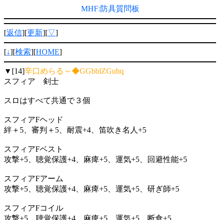
MHF:防具質問板
[
返信
][
更新
][
▽
]
[
↓
][
検索
][
HOME
]
▼[14]
辛口めらる～◆GGbblZGuhq
スフィア 剣士
スロはすべて共通で３個
スフィアFヘッド
絆＋5、審判＋5、耐震+4、笛吹き名人+5
スフィアFベスト
攻撃+5、聴覚保護+4、麻痺+5、運気+5、回避性能+5
スフィアFアーム
攻撃+5、聴覚保護+4、麻痺+5、運気+5、研ぎ師+5
スフィアFコイル
攻撃+5、聴覚保護+4、麻痺+5、運気+5、断食+5