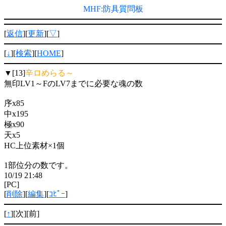
MHF:防具質問板
[
返信
][
更新
][
▽
]
[
↓
][
検索
][
HOME
]
▼[13]
辛ロめらる～
無印LV1～FのLV7までに必要な魂の数
序x85
中x195
極x90
天x5
HC上位素材×1個
1部位分の数です。
10/19 21:48
[PC]
[
削除
][
編集
][
ｺﾋﾟｰ
]
[
↑
][次][前]