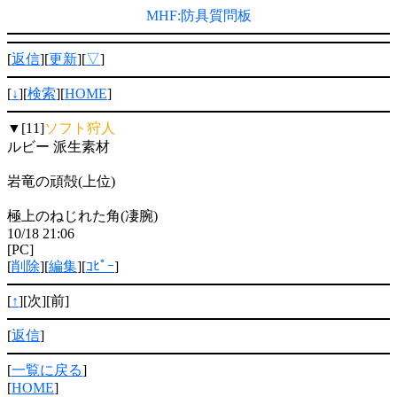
MHF:防具質問板
[
返信
][
更新
][
▽
]
[
↓
][
検索
][
HOME
]
▼[11]
ソフト狩人
ルビー 派生素材
岩竜の頑殻(上位)
極上のねじれた角(凄腕)
10/18 21:06
[PC]
[
削除
][
編集
][
ｺﾋﾟｰ
]
[
↑
][次][前]
[
返信
]
[
一覧に戻る
]
[
HOME
]