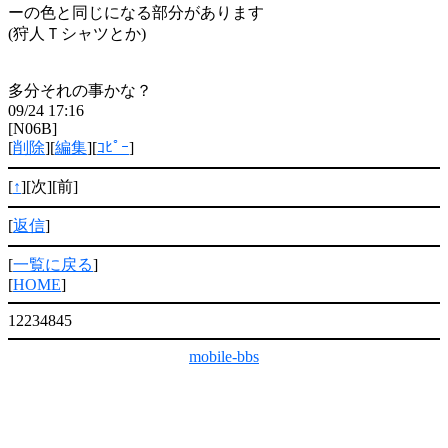
ーの色と同じになる部分があります
(狩人Ｔシャツとか)
多分それの事かな？
09/24 17:16
[N06B]
[
削除
][
編集
][
ｺﾋﾟｰ
]
[
↑
][次][前]
[
返信
]
[
一覧に戻る
]
[
HOME
]
12234845
mobile-bbs