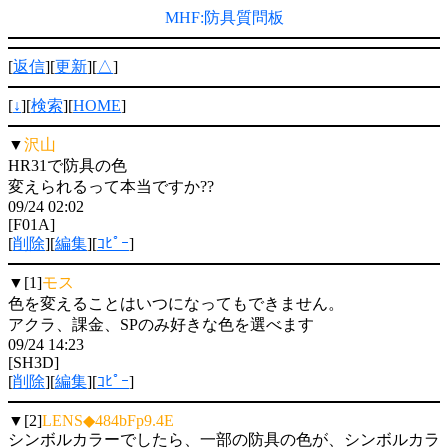
MHF:防具質問板
[
返信
][
更新
][
△
]
[
↓
][
検索
][
HOME
]
▼
沢山
HR31で防具の色
変えられるって本当ですか??
09/24 02:02
[F01A]
[
削除
][
編集
][
ｺﾋﾟｰ
]
▼[1]
モス
色を変えることはいつになってもできません。
アクラ、課金、SPのみ好きな色を選べます
09/24 14:23
[SH3D]
[
削除
][
編集
][
ｺﾋﾟｰ
]
▼[2]
LENS◆484bFp9.4E
シンボルカラーでしたら、一部の防具の色が、シンボルカラ