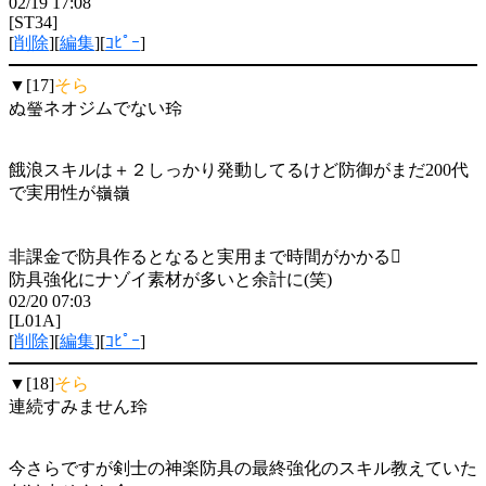
02/19 17:08
[ST34]
[
削除
][
編集
][
ｺﾋﾟｰ
]
▼[17]
そら
ぬ瑩ネオジムでない玲
餓浪スキルは＋２しっかり発動してるけど防御がまだ200代
で実用性が嶺嶺
非課金で防具作るとなると実用まで時間がかかる
防具強化にナゾイ素材が多いと余計に(笑)
02/20 07:03
[L01A]
[
削除
][
編集
][
ｺﾋﾟｰ
]
▼[18]
そら
連続すみません玲
今さらですが剣士の神楽防具の最終強化のスキル教えていた