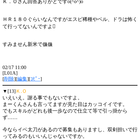
Ｋ．Ｏさん回答ありがとですo(^o^)o
ＨＲ１８０ぐらいなんですがエスピ稀種やベル、ドラは怖く
て行ってないんですよ
すみません新米で嶺嶺
02/17 11:00
[L01A]
[
削除
][
編集
][
ｺﾋﾟｰ
]
▼[13]
Ｋ.Ｏ
いえいえ。謝る事でもないですよ。
まーくんさんも言ってますが見た目はカッコイイです。
でもスキルがどれも後一歩なので仕立て等で引っ掛から
ず……
今ならイベ太刀があるので募集もありますし、双剣担いで行
ってみるのもいいんじゃないですか。