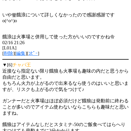
いや瑩餓浪について詳しくなかったので感謝感謝です
o(^o^)o
餓浪は火事場と併用して使った方がいいのですかね令
02/16 21:26
[L01A]
[
削除
][
編集
][
ｺﾋﾟｰ
]
▼[6]
チャパ王
近接なら指定ない限り餓狼も火事場も趣味の内だと思うから
自由だと思います。
もちろん火力が上がるので出来るなら使うのはいいと思いま
すが、リスクも上がるので気をつけて♪
ガンナーだと火事場はほぼ必須だけど餓狼は発動前に終わる
ことが多いのでアイテム使わないならこちらも趣味だと思い
ますね。
餓狼はアイテムなしだとスタミナ-50のご飯食べてはらへり
大つけても発動までに3分かかります。