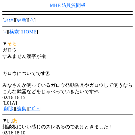
MHF:防具質問板
[
返信
][
更新
][
△
]
[
↓
][
検索
][
HOME
]
▼
そら
ガロウ
すみません漢字が嶺
ガロウについてです烈
みなさんか使っているガロウ発動防具やガロウして使うなら
こんな武器などをじゃべっていきたいです玲
02/16 16:15
[L01A]
[
削除
][
編集
][
ｺﾋﾟｰ
]
▼[1]
あ
雑談板にいい感じのスレあるのであげときました！
02/16 18:10