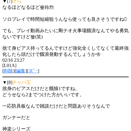
▼[7]
そら
なるほどなるほど瑩玲烈
ソロプレイで時間短縮狙うんなら使っても良さそうですね
でも、プレイ動画みたいに剛テオ火事場餓浪なんてやる勇気
ないですけど瑩(笑)
捨て身ピアス持ってるんですけど強化全くしてなくて最終強
化したら頭だけで餓浪発動するんでしょうか令
02/16 23:27
[L01A]
[
削除
][
編集
][
ｺﾋﾟｰ
]
▼[8]
チャパ王
捨身のピアスだけだと餓狼1ですね。
どうせなら2までつけた方がいいです。
一応防具板なんで雑談だけだと問題ありそうなんで
ガンナーだと
神楽シリーズ