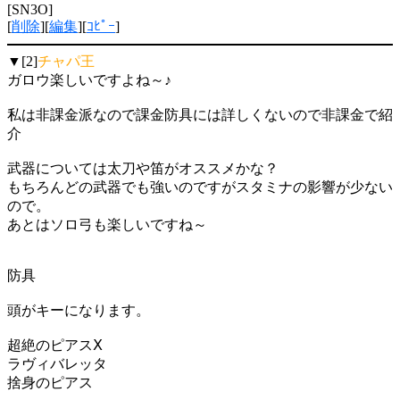
[SN3O]
[
削除
][
編集
][
ｺﾋﾟｰ
]
▼[2]
チャパ王
ガロウ楽しいですよね～♪
私は非課金派なので課金防具には詳しくないので非課金で紹
介
武器については太刀や笛がオススメかな？
もちろんどの武器でも強いのですがスタミナの影響が少ない
ので。
あとはソロ弓も楽しいですね～
防具
頭がキーになります。
超絶のピアスⅩ
ラヴィバレッタ
捨身のピアス