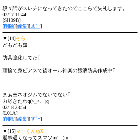
段々話がスレチになってきたのでここらで失礼します。
02/17 11:44
[SH09B]
[
削除
][
編集
][
ｺﾋﾟｰ
]
▼[14]
そら
どもども嶺
防具強化してた
頭捨て身ピアスで後オール神楽の餓浪防具作成中
まぁ瑩ネオジムでないでない
力尽きたわq(>_<、)q
02/18 23:54
[L01A]
[
削除
][
編集
][
ｺﾋﾟｰ
]
▼[15]
マーくんspX
返事遅くなってスマソm(__)m