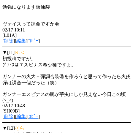
勉強になります鍊鍊裂
ヴァイスって課金ですか令
02/17 10:11
[L01A]
[
削除
][
編集
][
ｺﾋﾟｰ
]
▼[11]
Ｋ.Ｏ
初投稿ですが。
ｳﾞｧｲｽはエスピナス希少種ですよ。
ガンナーの火大＋弾調合装備を作ろうと思って作ったら火炎
弾は調合一個だった（笑）
ガンナーエスピナスの腕が芋虫にしか見えない今日この頃
(>_<)
02/17 10:48
[SH09B]
[
削除
][
編集
][
ｺﾋﾟｰ
]
▼[12]
そら