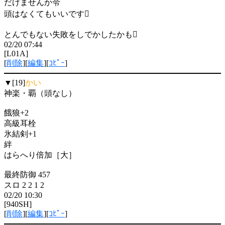
だけませんか令
頭はなくてもいいです
とんでもない失敗をしでかしたかも
02/20 07:44
[L01A]
[
削除
][
編集
][
ｺﾋﾟｰ
]
▼[19]
かい
神楽・覇（頭なし）
餓狼+2
高級耳栓
氷結剣+1
絆
はらへり倍加［大］
最終防御 457
スロ 2 2 1 2
02/20 10:30
[940SH]
[
削除
][
編集
][
ｺﾋﾟｰ
]