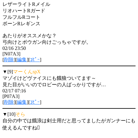
レザーライトRメイル
リオハートRガード
フルフルRコート
ボーンRレギンス
あたりがオススメかな？
弓向けとボウガン向けごっちゃですが。
02/16 23:50
[N07A3]
[
削除
][
編集
][
ｺﾋﾟｰ
]
▼[9]
マーくんspX
マゾイけどヴァイスにも餓狼ついてます～
見た目がいいのでロビーの人ばっかりですが…
02/17 07:16
[P07A3]
[
削除
][
編集
][
ｺﾋﾟｰ
]
▼[10]
そら
自分の中では餓浪は剣士用だと思ってましたがガンナーにも
使えるんですね