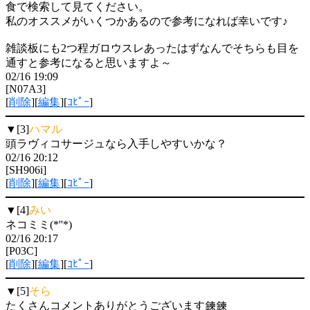
食で検索して見てください。
私のオススメがいくつかあるので参考になれば幸いです♪
雑談板にも2つ程ガロウスレあったはずなんでそちらも目を
通すと参考になると思いますよ～
02/16 19:09
[N07A3]
[
削除
][
編集
][
ｺﾋﾟｰ
]
▼[3]
ハマル
頭ラヴィコサージュなら入手しやすいかな？
02/16 20:12
[SH906i]
[
削除
][
編集
][
ｺﾋﾟｰ
]
▼[4]
みい
ネコミミ(*''*)
02/16 20:17
[P03C]
[
削除
][
編集
][
ｺﾋﾟｰ
]
▼[5]
そら
たくさんコメントありがとうございます鍊鍊