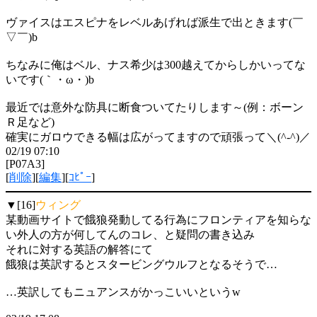
ヴァイスはエスピナをレベルあげれば派生で出ときます(￣
▽￣)b
ちなみに俺はベル、ナス希少は300越えてからしかいってな
いです(｀・ω・)b
最近では意外な防具に断食ついてたりします～(例：ボーン
Ｒ足など)
確実にガロウできる幅は広がってますので頑張って＼(^-^)／
02/19 07:10
[P07A3]
[
削除
][
編集
][
ｺﾋﾟｰ
]
▼[16]
ウィング
某動画サイトで餓狼発動してる行為にフロンティアを知らな
い外人の方が何してんのコレ、と疑問の書き込み
それに対する英語の解答にて
餓狼は英訳するとスタービングウルフとなるそうで…
…英訳してもニュアンスがかっこいいというw