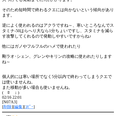
そのため短時間で終わるクエには向かないという傾向があり
ます。
逆によく使われるのはアクラですね～、寒いところなんでス
タミナ-50はらへり大なら1分ちょいですし、スタミナを減ら
す攻撃してくれるので発動しやすいですからね♪
他にはガノやフルフルのハメで使われたり
剛ラオ･シェン、グレンやキリンの攻略に使われたりします
ね～
個人的には寒い場所でなく5分以内で終わってしまうクエで
は使いませんね。
また移動が多い場合も使いませんね。
(￣ﾛ￣；)
02/16 22:01
[N07A3]
[
削除
][
編集
][
ｺﾋﾟｰ
]