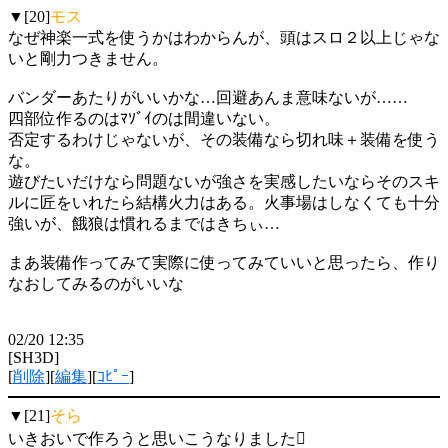
▼[20]
モス
なぜ神楽一式を使うかはわからんが、頭はスロ２以上じゃな
いと剛力つきません。
バンダーあたりがいいかな…回避あんま意味ないが……
四部位作るのはﾏｿﾞｲのは間違いない。
否定するわけじゃないが、その装備なら切れ味＋装備を使う
な。
遊びたいだけなら問題ないが強さを実感したいならそのスキ
ルに匠をいれたら結構火力はある。火事場はしなくても十分
強いが、餓狼は慣れるまではきちぃ…
まあ装備作ってみて実際に使ってみていいと思ったら、作り
なおしてみるのがいいな
02/20 12:35
[SH3D]
[
削除
][
編集
][
ｺﾋﾟｰ
]
▼[21]
そら
いきおいで作ろうと思いこうなりました