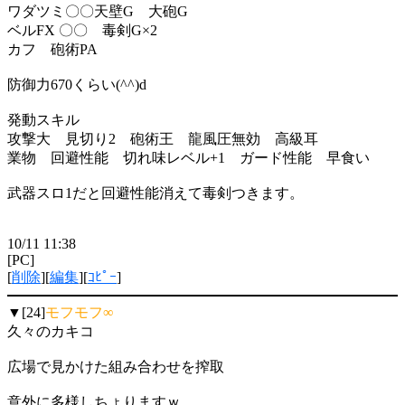
ワダツミ〇〇天壁G 大砲G
ベルFX 〇〇 毒剣G×2
カフ 砲術PA
防御力670くらい(^^)d
発動スキル
攻撃大 見切り2 砲術王 龍風圧無効 高級耳
業物 回避性能 切れ味レベル+1 ガード性能 早食い
武器スロ1だと回避性能消えて毒剣つきます。
10/11 11:38
[PC]
[
削除
][
編集
][
ｺﾋﾟｰ
]
▼[24]
モフモフ∞
久々のカキコ
広場で見かけた組み合わせを搾取
意外に多様しちょりますｗ