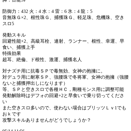
防御力：432 火：4 水：4 雷：6 氷：4 龍：5
音無珠Ｇ×2、根性珠Ｇ、捕獲珠Ｇ、軽足珠、危機珠、空き
スロ5
発動スキル
回避性能+2、高級耳栓、連射、ランナー、根性、幸運、早
食い、捕獲上手
特殊効果
超耳、絶倫、ド根性、激運、捕獲名人
対ナズチ用に抗毒ＳＰで毒無効、女神の抱擁に。
対デュラ用に耐寒ＳＰ、強腰珠で冬将軍、女神の抱擁（強腰
ないと捕獲押出しになります）
等、ＳＰと空きスロで各種ＨＣ，剛種モンス用に調整可能
発動解除時はデフォの回避+2と早食いで乗り切ってくださ
い
また空きスロ多いので、使わない場合はブリッツＬｖ1でも
おｋです
攻撃スキルありませんがどうでしょうか？