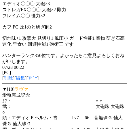
エディオ〇〇〇 大砲×3
ストレガFX〇〇〇 大砲×2 剛力
フレイム〇〇 怪力×2
カフ PC 匠1のと研ぎ師2
切れ味+1 攻撃大 見切り1 風圧小 ガード性能1 業物 研ぎ石高
速化 早食い 回避性能1 砲術王 です
ハンターランク350位です。よかったらご意見よろしくおね
がいします。
07/28 00:22
[PC]
[
削除
][
編集
][
ｺﾋﾟｰ
]
▼[18]
ラヴァ
愛執完成記念
ｶﾌ： ○ ○
武： 大砲珠 大砲珠
○
頭：エディオＦヘルム・青 Lv7 66 音無珠Ｇ 仙人
珠Ｇ 仙人珠Ｇ