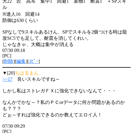
大22 匠 高耳 集中1 回避1 業物1 耐震1 ＋SPスキ
ル
※達人16 回避14
防御は630くらい
SPなしで9スキルあるけん、SPでスキルを2個つける時は龍
攻SC5でも足して、耐震を消してくれい。
じゃなきゃ、大概は集中が消える
07/30 09:18
[PC]
[
削除
][
編集
][
ｺﾋﾟｰ
]
▼[20]
ちはるまん
>>17
良いスキルですね～
しかし私はストレガＦＸに強化できないなんて・・・
なんかでかな～？私のＰＣorデータに何か問題があるのか
も？？？
どぉ～すれば強化できるのか教えてエロイ人！
07/30 09:29
[PC]