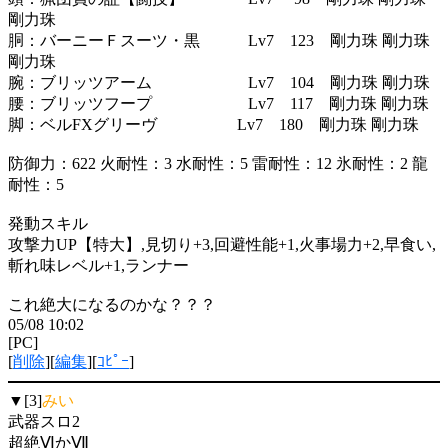
剛力珠
胴：バーニーＦスーツ・黒 Lv7 123 剛力珠 剛力珠
剛力珠
腕：ブリッツアーム Lv7 104 剛力珠 剛力珠
腰：ブリッツフープ Lv7 117 剛力珠 剛力珠
脚：ベルFXグリーヴ Lv7 180 剛力珠 剛力珠
防御力：622 火耐性：3 水耐性：5 雷耐性：12 氷耐性：2 龍
耐性：5
発動スキル
攻撃力UP【特大】,見切り+3,回避性能+1,火事場力+2,早食い,
斬れ味レベル+1,ランナー
これ絶大になるのかな？？？
05/08 10:02
[PC]
[
削除
][
編集
][
ｺﾋﾟｰ
]
▼[3]
みい
武器スロ2
超絶ⅥかⅦ