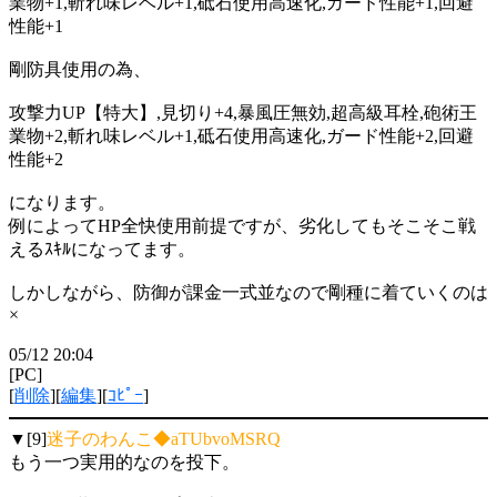
業物+1,斬れ味レベル+1,砥石使用高速化,ガード性能+1,回避
性能+1
剛防具使用の為、
攻撃力UP【特大】,見切り+4,暴風圧無効,超高級耳栓,砲術王
業物+2,斬れ味レベル+1,砥石使用高速化,ガード性能+2,回避
性能+2
になります。
例によってHP全快使用前提ですが、劣化してもそこそこ戦
えるｽｷﾙになってます。
しかしながら、防御が課金一式並なので剛種に着ていくのは
×
05/12 20:04
[PC]
[
削除
][
編集
][
ｺﾋﾟｰ
]
▼[9]
迷子のわんこ◆aTUbvoMSRQ
もう一つ実用的なのを投下。