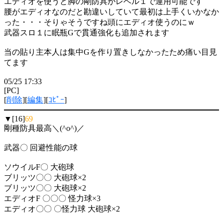
エディオを使うと脚の剛防具がレベル１で運用可能です
腰がエディオなのだと勘違いしていて最初は上手くいかなか
った・・・そりゃそうですね頭にエディオ使うのにｗ
武器スロ１に眠瓶Gで貫通強化も追加されます
当の貼り主本人は集中Gを作り置きしなかったため痛い目見
てます
05/25 17:33
[PC]
[
削除
][
編集
][
ｺﾋﾟｰ
]
▼[16]
69
剛種防具最高＼(^o^)／
武器〇 回避性能の球
ソウイルF〇 大砲球
ブリッツ〇〇 大砲球×2
ブリッツ〇〇 大砲球×2
エディオF 〇〇〇 怪力球×3
エディオ〇〇 〇怪力球 大砲球×2