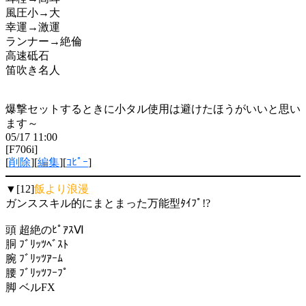
風圧小→大
幸運→激運
ランナー→絶倫
高速砥石
笛吹き名人
爆撃セットするときに小タル使用は避けたほうがいいと思い
ます～
05/17 11:00
[F706i]
[
削除
][
編集
][
ｺﾋﾟｰ
]
▼[12]
飯より浪漫
ガンススキル的にまとまった万能型ﾀｲﾌﾟ!?
頭 超絶のﾋﾟｱｽⅥ
胴 ﾌﾞﾘｯﾂﾍﾞｽﾄ
腕 ﾌﾞﾘｯﾂｱｰﾑ
腰 ﾌﾞﾘｯﾂﾌｰﾌﾟ
脚 ベルFX