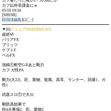
カプ蓄だった俺がいつの間にか
カフ以外非課金にｗ
05/10 19:34
[SH03B]
[
削除
][
編集
][
ｺﾋﾟｰ
]
▼[6]
ジュニアhNZEBkhLKO
超絶Ⅵ
パリアFX
ブリッツ
ケプトF
ベルFX
強精①斬空G②あと剛力
カフ ガ性PA
剛力(大22)、匠、業物、龍風、高耳、ランナー、回避1、ガ
性1
武器スロ①で大32
剛防具効果で
特4火事場2、匠、業物2