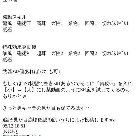
発動スキル
龍風 砲術王 高耳 ガ性1 業物1 回避1 切れ味ﾚﾍﾞﾙ1
砥石
特殊効果発動後
暴風 砲術神 超耳 ガ性2 業物2 回避2 切れ味ﾚﾍﾞﾙ1
砥石
武器ｽﾛ2個あればﾗﾝﾅｰも可♪
もしくは↑の状態で空きｽﾛ1あるのでそこに『雷攻G』を入れ
【小】→【大】にし某動画のようにSR嵐を試してくるのも
ありかとｗ
きっと男キャラの見た目も保てるはず･･･
追記:見た目崩壊確認!!近いうちにまた投稿しますorz
05/12 18:51
[KC3Q]