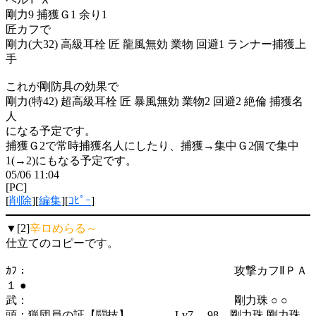
剛力9 捕獲Ｇ1 余り1
匠カフで
剛力(大32) 高級耳栓 匠 龍風無効 業物 回避1 ランナー捕獲上
手
これが剛防具の効果で
剛力(特42) 超高級耳栓 匠 暴風無効 業物2 回避2 絶倫 捕獲名
人
になる予定です。
捕獲Ｇ2で常時捕獲名人にしたり、捕獲→集中Ｇ2個で集中
1(→2)にもなる予定です。
05/06 11:04
[PC]
[
削除
][
編集
][
ｺﾋﾟｰ
]
▼[2]
辛ロめらる～
仕立てのコピーです。
ｶﾌ： 攻撃カフⅡＰＡ
１ ●
武： 剛力珠 ○ ○
頭：猟団員の証【闘技】 Lv7 98 剛力珠 剛力珠