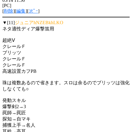
05/14 11:56
[PC]
[
削除
][
編集
][
ｺﾋﾟｰ
]
▼[11]
ジュニアhNZEBkhLKO
ネタ適性ディア爆撃笛用
超絶Ⅴ
クレールＦ
ブリッツ
クレールＦ
クレールＦ
高速設置カフPB
珠は複数あるので省きます。スロは余るのでブリッツは強化
しなくても○
発動スキル
爆撃剣2→3
罠師→罠匠
探知→自マキ
捕獲上手→名人
耳栓→高耳