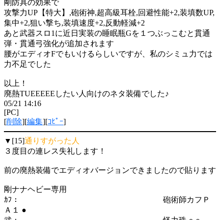
剛防具の効果で
攻撃力UP【特大】,砲術神,超高級耳栓,回避性能+2,装填数UP,
集中+2,狙い撃ち,装填速度+2,反動軽減+2
あと武器スロ1に近日実装の睡眠瓶Gを１つぶっこむと貫通
弾・貫通弓強化が追加されます
腰がエディオFでもいけるらしいですが、私のシミュ力では
力不足でした
以上！
廃熱TUEEEEEしたい人向けのネタ装備でした♪
05/21 14:16
[PC]
[
削除
][
編集
][
ｺﾋﾟｰ
]
▼[15]
通りすがった人
３度目の連レス失礼します！
前の廃熱装備でエディオバージョンできましたので貼ります
剛ナナヘビー専用
ｶﾌ： 砲術師カフＰ
Ａ１ ●