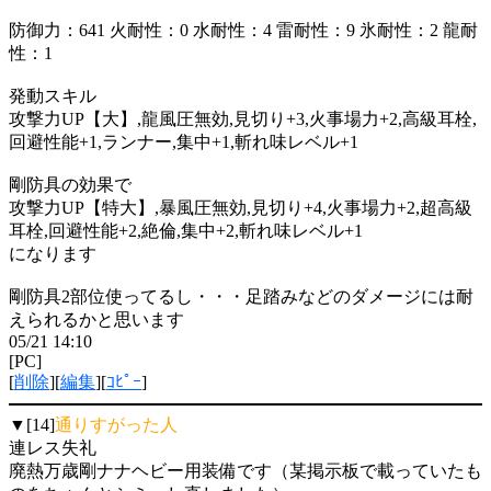
防御力：641 火耐性：0 水耐性：4 雷耐性：9 氷耐性：2 龍耐
性：1
発動スキル
攻撃力UP【大】,龍風圧無効,見切り+3,火事場力+2,高級耳栓,
回避性能+1,ランナー,集中+1,斬れ味レベル+1
剛防具の効果で
攻撃力UP【特大】,暴風圧無効,見切り+4,火事場力+2,超高級
耳栓,回避性能+2,絶倫,集中+2,斬れ味レベル+1
になります
剛防具2部位使ってるし・・・足踏みなどのダメージには耐
えられるかと思います
05/21 14:10
[PC]
[
削除
][
編集
][
ｺﾋﾟｰ
]
▼[14]
通りすがった人
連レス失礼
廃熱万歳剛ナナヘビー用装備です（某掲示板で載っていたも