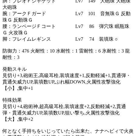
胴：ブレオＦジャケット Lv7 149 大砲珠 大砲珠
大砲珠
腕：アークＦガード Lv7 101 音無珠Ｇ 反動
珠Ｇ 反動珠Ｇ
腰：ランページＦコート Lv7 86 弾穴珠 眠瓶珠
Ｇ 火攻珠Ｇ
脚：フレイムレギンス Lv7 74 装填珠 ○
防御力：476 火耐性：10 水耐性：1 雷耐性：6 氷耐性：3 龍
耐性：3
発動スキル
見切り+3,砲術王,高級耳栓,装填速度+1,反動軽減+1,貫通弾・
貫通矢威力UP,装填数UP,ぶれ幅DOWN,火属性攻撃強化
【小】,集中+1
特殊効果
見切り+4,砲術神,超高級耳栓,装填速度+2,反動軽減+2,貫通
弾・貫通矢威力UP,装填数UP,狙い撃ち,火属性攻撃強化
【大】,集中+2
何となく手持ちをいじっていたら出来た、ナナヘビィで火炎