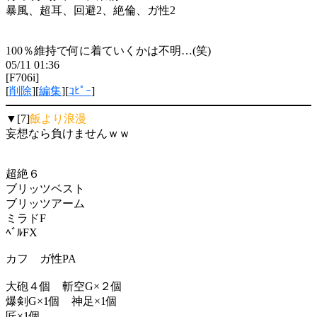
暴風、超耳、回避2、絶倫、ガ性2
100％維持で何に着ていくかは不明…(笑)
05/11 01:36
[F706i]
[
削除
][
編集
][
ｺﾋﾟｰ
]
▼[7]
飯より浪漫
妄想なら負けませんｗｗ
超絶６
ブリッツベスト
ブリッツアーム
ミラドF
ﾍﾞﾙFX
カフ ガ性PA
大砲４個 斬空G×２個
爆剣G×1個 神足×1個
匠×1個