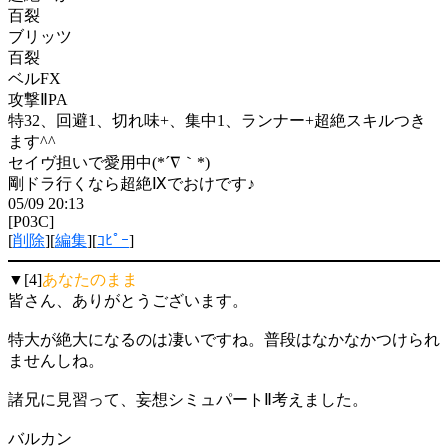
百裂
ブリッツ
百裂
ベルFX
攻撃ⅡPA
特32、回避1、切れ味+、集中1、ランナー+超絶スキルつき
ます^^
セイヴ担いで愛用中(*´∇｀*)
剛ドラ行くなら超絶Ⅸでおけです♪
05/09 20:13
[P03C]
[
削除
][
編集
][
ｺﾋﾟｰ
]
▼[4]
あなたのまま
皆さん、ありがとうございます。
特大が絶大になるのは凄いですね。普段はなかなかつけられ
ませんしね。
諸兄に見習って、妄想シミュパートⅡ考えました。
バルカン