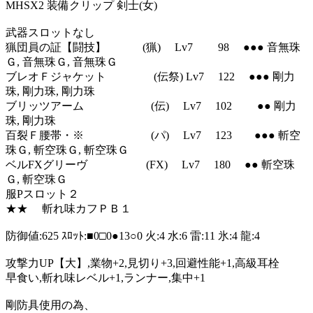
MHSX2 装備クリップ 剣士(女)
武器スロットなし
猟団員の証【闘技】 (猟) Lv7 98 ●●● 音無珠
Ｇ, 音無珠Ｇ, 音無珠Ｇ
ブレオＦジャケット (伝祭) Lv7 122 ●●● 剛力
珠, 剛力珠, 剛力珠
ブリッツアーム (伝) Lv7 102 ●● 剛力
珠, 剛力珠
百裂Ｆ腰帯・※ (パ) Lv7 123 ●●● 斬空
珠Ｇ, 斬空珠Ｇ, 斬空珠Ｇ
ベルFXグリーヴ (FX) Lv7 180 ●● 斬空珠
Ｇ, 斬空珠Ｇ
服Pスロット２
★★ 斬れ味カフＰＢ１
防御値:625 ｽﾛｯﾄ:■0□0●13○0 火:4 水:6 雷:11 氷:4 龍:4
攻撃力UP【大】,業物+2,見切り+3,回避性能+1,高級耳栓
早食い,斬れ味レベル+1,ランナー,集中+1
剛防具使用の為、