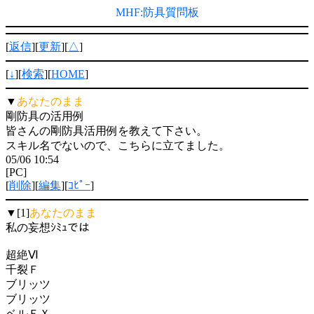
MHF:防具質問板
[
返信
][
更新
][
△
]
[
↓
][
検索
][
HOME
]
▼
あなたのまま
剛防具の活用例
皆さんの剛防具活用例を教えて下さい。
スキル名でないので、こちらに立てました。
05/06 10:54
[PC]
[
削除
][
編集
][
ｺﾋﾟｰ
]
▼[1]
あなたのまま
私の妄想ｼﾐｭでは
超絶Ⅵ
千裂Ｆ
ブリッツ
ブリッツ
ベルＦＸ