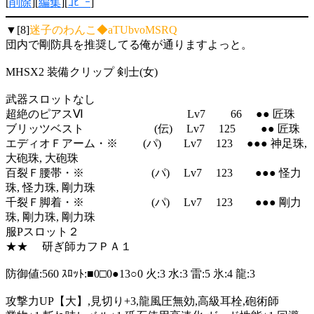
[
削除
][
編集
][
ｺﾋﾟｰ
]
▼[8]
迷子のわんこ◆aTUbvoMSRQ
団内で剛防具を推奨してる俺が通りますよっと。
MHSX2 装備クリップ 剣士(女)
武器スロットなし
超絶のピアスⅥ Lv7 66 ●● 匠珠
ブリッツベスト (伝) Lv7 125 ●● 匠珠
エディオＦアーム・※ (パ) Lv7 123 ●●● 神足珠,
大砲珠, 大砲珠
百裂Ｆ腰帯・※ (パ) Lv7 123 ●●● 怪力
珠, 怪力珠, 剛力珠
千裂Ｆ脚着・※ (パ) Lv7 123 ●●● 剛力
珠, 剛力珠, 剛力珠
服Pスロット２
★★ 研ぎ師カフＰＡ１
防御値:560 ｽﾛｯﾄ:■0□0●13○0 火:3 水:3 雷:5 氷:4 龍:3
攻撃力UP【大】,見切り+3,龍風圧無効,高級耳栓,砲術師