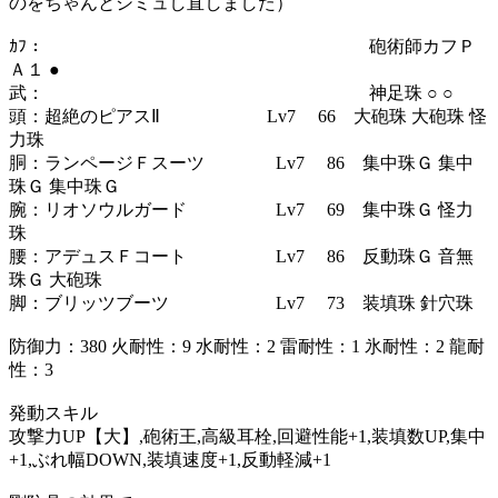
のをちゃんとシミュし直しました）
ｶﾌ： 砲術師カフＰ
Ａ１ ●
武： 神足珠 ○ ○
頭：超絶のピアスⅡ Lv7 66 大砲珠 大砲珠 怪
力珠
胴：ランページＦスーツ Lv7 86 集中珠Ｇ 集中
珠Ｇ 集中珠Ｇ
腕：リオソウルガード Lv7 69 集中珠Ｇ 怪力
珠
腰：アデュスＦコート Lv7 86 反動珠Ｇ 音無
珠Ｇ 大砲珠
脚：ブリッツブーツ Lv7 73 装填珠 針穴珠
防御力：380 火耐性：9 水耐性：2 雷耐性：1 氷耐性：2 龍耐
性：3
発動スキル
攻撃力UP【大】,砲術王,高級耳栓,回避性能+1,装填数UP,集中
+1,ぶれ幅DOWN,装填速度+1,反動軽減+1