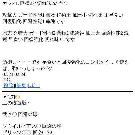
カフP C 回復2と切れ味2のヤツ
攻撃大 ガード性能1 業物 砲術王 風圧小 切れ味+1 早食い
回復強化 回避性能1 幸運です
恩恵で 特大 ガード性能2 業物2 砲術神 風圧大 回避性能2 激
運 早食い 回復強化 切れ味+1 です
防御力・・・です 早食いと回復強化のコンボをうまく使え
ば、強いっしょっ(^-^)/
07/23 02:24
[PC]
[
削除
][
編集
][
ｺﾋﾟｰ
]
▼[17]
69
上の改造版～
武器〇 回避の球
ソウイルピアス〇 回避の球
ブリッツ〇〇 斬空G ×2