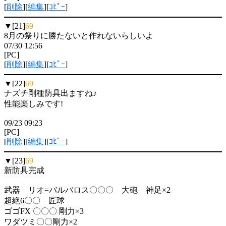
[
削除
][
編集
][
ｺﾋﾟｰ
]
▼[21]
69
8月の祭りに勝たないと作れないらしいよ
07/30 12:56
[PC]
[
削除
][
編集
][
ｺﾋﾟｰ
]
▼[22]
69
ナズチ剛種防具出ますね♪
性能楽しみです!
09/23 09:23
[PC]
[
削除
][
編集
][
ｺﾋﾟｰ
]
▼[23]
69
新防具完成
武器 リオ=バルバロス〇〇〇 大砲 神足×2
超絶6〇〇 匠球
ゴゴFX 〇〇〇 剛力×3
ワダツミ〇〇剛力×2