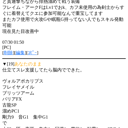
と貫通撃ちながら排熱溜めて戦う装備
フレイム・アークFはLv1でおk、カフ未使用の為剣士からす
ぐに着替えてクエに参加可能なんで重宝してます
またカフ使用で火攻Gや眠瓶G持ってない人でもスキル発動
可能
現在見た目改善中
07/30 01:50
[PC]
[
削除
][
編集
][
ｺﾋﾟｰ
]
▼[19]
あなたのまま
仕立てスレ支援してたら脳内でできた。
ヴォルアポカリプス
フレイヤメイル
ブリッツアーム
パリアFX
古龍SP
溜めPC1
剛力9 音G1 集中G1
で