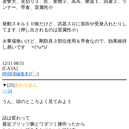
攻撃大、見切り３、匠、業物２、高耳、耐震１、回避２、ラ
ンナー、早食、雷属性小
発動スキル１０個だけど、武器スロに笛吹や受身入れたりし
てます（押し出されるのは雷属性小）
火事場無いけど、剛防具３部位使用＆早食なので、効果維持
し易いです ヾ(*ω*)ﾉ
12/11 08:51
[CA3A]
[
削除
][
編集
][
ｺﾋﾟｰ
]
▼[25]
あれりあん
>>24
うん、頭のところよく見てみよう
話は変わって
最近ブリッツ腕とワダツミ腰作ったから