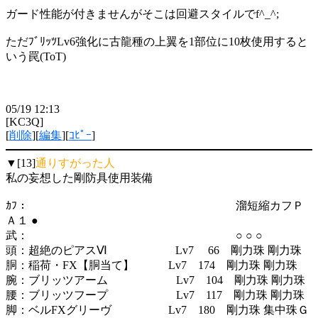
ガード性能が付きませんがそこは回避スタイルでf^_^;
ただﾌﾞﾘｯﾂLv6強化に古龍種の上翼を1部位に10枚使用すると
いう罠(ToT)
05/19 12:13
[KC3Q]
[
削除
][
編集
][
ｺﾋﾟｰ
]
▼[13]
通りすがった人
私の妄想した剛防具使用装備
ｶﾌ： 溜短縮カフＰ
Ａ１ ●
武： ○ ○ ○
頭：超絶のピアスⅥ Lv7 66 剛力珠 剛力珠
胴：稲荷・FX【胴当て】 Lv7 174 剛力珠 剛力珠
腕：ブリッツアーム Lv7 104 剛力珠 剛力珠
腰：ブリッツフープ Lv7 117 剛力珠 剛力珠
脚：ベルFXグリーヴ Lv7 180 剛力珠 集中珠Ｇ