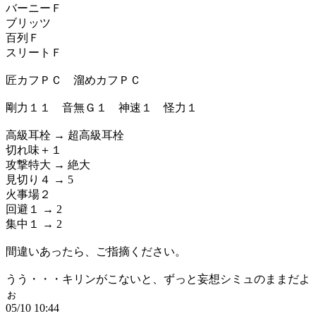
バーニーＦ
ブリッツ
百列Ｆ
スリートＦ
匠カフＰＣ 溜めカフＰＣ
剛力１１ 音無Ｇ１ 神速１ 怪力１
高級耳栓 → 超高級耳栓
切れ味＋１
攻撃特大 → 絶大
見切り４ → 5
火事場２
回避１ → 2
集中１ → 2
間違いあったら、ご指摘ください。
うう・・・キリンがこないと、ずっと妄想シミュのままだよ
ぉ
05/10 10:44