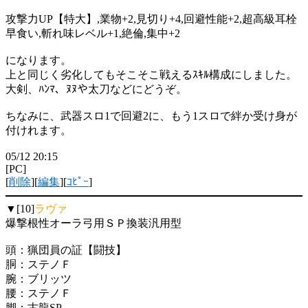
攻撃力UP【特大】,業物+2,見切り+4,回避性能+2,超高級耳栓
早食い,斬れ味レベル+1,絶倫,集中+2
になります。
上と同じく劣化してもそこそこ戦えるｽｷﾙ構成にしました。
大剣、ﾊﾝﾏ、ﾇﾇや太刀などにどうぞ。
ちなみに、武器スロ1で回避2に、もう1スロで絆か受け身が
付けれます。
05/12 20:15
[PC]
[
削除
][
編集
][
ｺﾋﾟｰ
]
▼[10]
ラヴァ
爆撃根性オーラ弓用ＳＰ換装汎用型
頭：猟団員の証【闘技】
胴：ステノＦ
腕：ブリッツ
腰：ステノＦ
脚：古龍SP