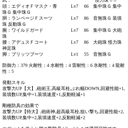
武： 怪力珠 ○ ○
頭：エディオＦマスク・青 Lv7 66 集中珠Ｇ 集中
珠Ｇ 集中珠Ｇ
胴：ランページＦスーツ Lv7 86 音無珠Ｇ 装填
珠 反動珠Ｇ
腕：ワイルドガード Lv7 86 集中珠Ｇ 大砲
珠
腰：アデュスＦコート Lv7 86 大砲珠 怪力珠
神足珠
脚：ブリッツブーツ Lv1 55 音無珠Ｇ
防御力：379 火耐性：4 水耐性：4 雷耐性：6 氷耐性：4 龍耐
性：5
発動スキル
攻撃力UP【大】,砲術王,高級耳栓,ぶれ幅DOWN,回避性能+1,
装填数UP,集中+1,装填速度+1,反動軽減+1
剛種防具の効果で
攻撃力UP【特大】,砲術神,超高級耳栓,狙い撃ち,回避性能+2,
装填数UP,集中+2,装填速度+2,反動軽減+2