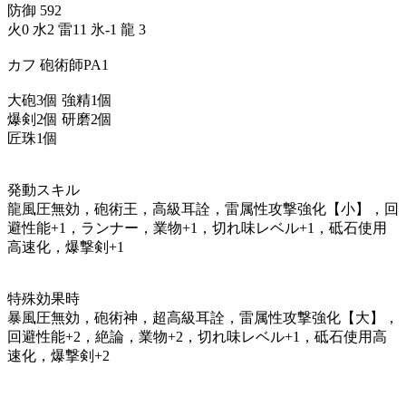
防御 592
火0 水2 雷11 氷-1 龍 3
カフ 砲術師PA1
大砲3個 強精1個
爆剣2個 研磨2個
匠珠1個
発動スキル
龍風圧無効，砲術王，高級耳詮，雷属性攻撃強化【小】，回
避性能+1，ランナー，業物+1，切れ味レベル+1，砥石使用
高速化，爆撃剣+1
特殊効果時
暴風圧無効，砲術神，超高級耳詮，雷属性攻撃強化【大】，
回避性能+2，絶論，業物+2，切れ味レベル+1，砥石使用高
速化，爆撃剣+2