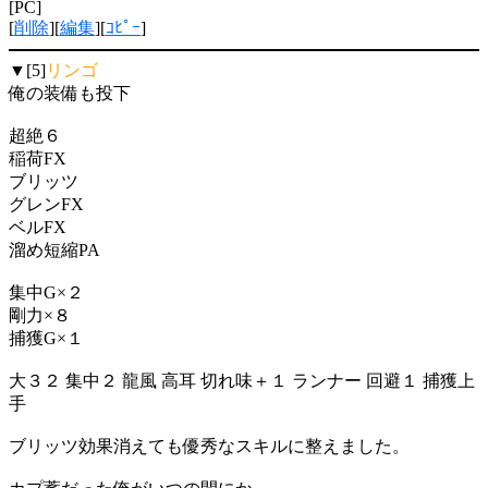
[PC]
[
削除
][
編集
][
ｺﾋﾟｰ
]
▼[5]
リンゴ
俺の装備も投下
超絶６
稲荷FX
ブリッツ
グレンFX
ベルFX
溜め短縮PA
集中G×２
剛力×８
捕獲G×１
大３２ 集中２ 龍風 高耳 切れ味＋１ ランナー 回避１ 捕獲上
手
ブリッツ効果消えても優秀なスキルに整えました。