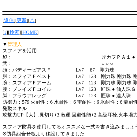
[
返信
][
更新
][
△
]
[
↓
][
検索
][
HOME
]
▼
管理人
スフィアを活用
ｶﾌ： 匠カフＰＡ１ ●
武： ○ ○ ○
頭：バディーピアスＦ Lv7 87 剛力珠
胴：スフィアＦベスト Lv7 123 剛力珠 剛力珠 
腕：スフィアＦアーム Lv7 123 剛力珠 剛力珠 
腰：ブレイズＦコイル Lv7 123 匠珠 ● 仙人珠Ｇ
脚：フラウアレッグ Lv7 123 匠珠 ● 達人珠
防御力：579 火耐性：6 水耐性：6 雷耐性：6 氷耐性：6 龍耐
発動スキル
攻撃力UP【大】,見切り+3,激運,回避性能+2,高級耳栓,火事場
スフィア防具を使用してるオススメな一式を書き込みましょ
※防具組合せ板より移設してきました