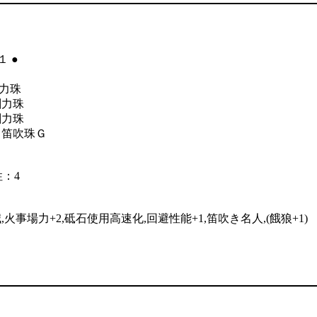
●
力珠
剛力珠
剛力珠
 笛吹珠Ｇ
性：4
火事場力+2,砥石使用高速化,回避性能+1,笛吹き名人,(餓狼+1)