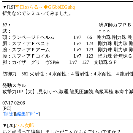
▼[19]
辛口めらる～◆GGbblZGuhq
折角なのでシミュってみました。
ｶﾌ： 研ぎ師カフＰＢ１ 
武： ○ ○ ○
頭：ランページＦヘルム Lv7 66 剛力珠 剛力珠 剛
胴：スフィアＦベスト Lv7 123 剛力珠 剛力珠 
腕：スフィアＦアーム Lv7 123 剛力珠 剛力珠 
腰：スフィアＦコイル Lv7 123 怪力珠 音無珠Ｇ
脚：カイザーグリーヴSP白 Lv7 127 文鎮珠ＳＰ
防御力：562 火耐性：4 水耐性：4 雷耐性：4 氷耐性：4 龍耐
発動スキル
攻撃力UP【大】,見切り+3,激運,龍風圧無効,高級耳栓,麻痺半減,
07/17 02:06
[PC]
[
削除
][
編集
][
ｺﾋﾟｰ
]
▼[20]
ハム次郎
ちと頑張って編集しましたがこんなもんでいいですか？