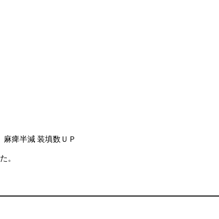
１ 麻痺半減 装填数ＵＰ
した。