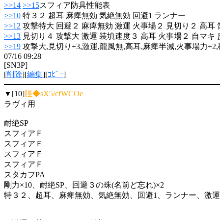
>>14
>>15
スフィア防具性能表
>>10
特３２ 超耳 麻痺無効 気絶無効 回避1 ランナー
>>12
攻撃特大 回避２ 麻痺無効 激運 火事場２ 見切り２ 高耳 
>>13
見切り４ 攻撃大 激運 装填速度３ 高耳 火事場２ 自マキ
>>19
攻撃大,見切り+3,激運,龍風無,高耳,麻痺半減,火事場力+2
07/16 09:28
[SN3P]
[
削除
][
編集
][
ｺﾋﾟｰ
]
▼[10]
脛◆sX5/cfWCOe
ラヴィ用
耐絶SP
スフィアＦ
スフィアＦ
スフィアＦ
スフィアＦ
スタカフPA
剛力×10、耐絶SP、回避３の珠(名前ど忘れ)×2
特３２、超耳、麻痺無効、気絶無効、回避1、ランナー、激運