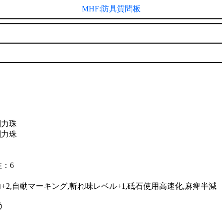
MHF:防具質問板
剛力珠
剛力珠
性：6
力+2,自動マーキング,斬れ味レベル+1,砥石使用高速化,麻痺半減
う