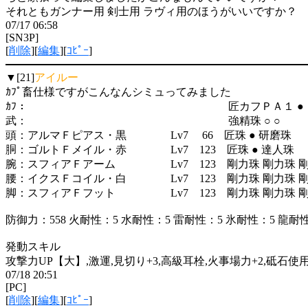
それともガンナー用 剣士用 ラヴィ用のほうがいいですか？
07/17 06:58
[SN3P]
[
削除
][
編集
][
ｺﾋﾟｰ
]
▼[21]
アイルー
ｶﾌﾟ畜仕様ですがこんなんシミュってみました
ｶﾌ： 匠カフＰＡ１ ●
武： 強精珠 ○ ○
頭：アルマＦピアス・黒 Lv7 66 匠珠 ● 研磨珠
胴：ゴルトＦメイル・赤 Lv7 123 匠珠 ● 達人珠
腕：スフィアＦアーム Lv7 123 剛力珠 剛力珠 
腰：イクスＦコイル・白 Lv7 123 剛力珠 剛力珠 
脚：スフィアＦフット Lv7 123 剛力珠 剛力珠 
防御力：558 火耐性：5 水耐性：5 雷耐性：5 氷耐性：5 龍耐
発動スキル
攻撃力UP【大】,激運,見切り+3,高級耳栓,火事場力+2,砥石使
07/18 20:51
[PC]
[
削除
][
編集
][
ｺﾋﾟｰ
]