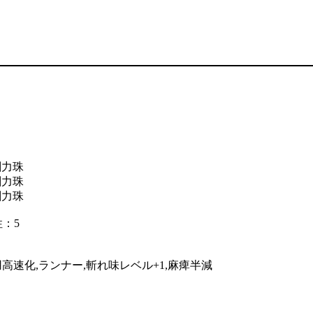
剛力珠
剛力珠
剛力珠
性：5
用高速化,ランナー,斬れ味レベル+1,麻痺半減