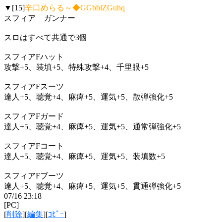
▼[15]
辛口めらる～◆GGbblZGuhq
スフィア ガンナー
スロはすべて共通で3個
スフィアFハット
攻撃+5、装填+5、特殊攻撃+4、千里眼+5
スフィアFスーツ
達人+5、聴覚+4、麻痺+5、運気+5、散弾強化+5
スフィアFガード
達人+5、聴覚+4、麻痺+5、運気+5、通常弾強化+5
スフィアFコート
達人+5、聴覚+4、麻痺+5、運気+5、装填数+5
スフィアFブーツ
達人+5、聴覚+4、麻痺+5、運気+5、貫通弾強化+5
07/16 23:18
[PC]
[
削除
][
編集
][
ｺﾋﾟｰ
]