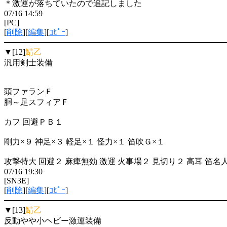
＊激運が落ちていたので追記しました
07/16 14:59
[PC]
[
削除
][
編集
][
ｺﾋﾟｰ
]
▼[12]
鯖乙
汎用剣士装備
頭ファランＦ
胴～足スフィアＦ
カフ 回避ＰＢ１
剛力×９ 神足×３ 軽足×１ 怪力×１ 笛吹Ｇ×１
攻撃特大 回避２ 麻痺無効 激運 火事場２ 見切り２ 高耳 笛名
07/16 19:30
[SN3E]
[
削除
][
編集
][
ｺﾋﾟｰ
]
▼[13]
鯖乙
反動やや小ヘビー激運装備