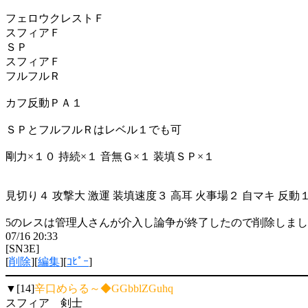
フェロウクレストＦ
スフィアＦ
ＳＰ
スフィアＦ
フルフルＲ
カフ反動ＰＡ１
ＳＰとフルフルＲはレベル１でも可
剛力×１０ 持続×１ 音無Ｇ×１ 装填ＳＰ×１
見切り４ 攻撃大 激運 装填速度３ 高耳 火事場２ 自マキ 反動
5のレスは管理人さんが介入し論争が終了したので削除しま
07/16 20:33
[SN3E]
[
削除
][
編集
][
ｺﾋﾟｰ
]
▼[14]
辛口めらる～◆GGbblZGuhq
スフィア 剣士