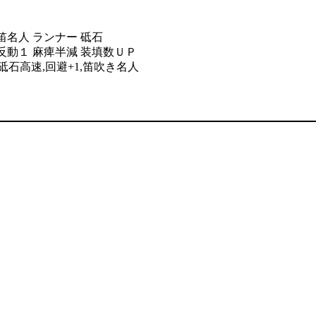
笛名人 ランナー 砥石
 反動１ 麻痺半減 装填数ＵＰ
,砥石高速,回避+1,笛吹き名人