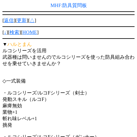
MHF:防具質問板
[
返信
][
更新
][
△
]
[
↓
][
検索
][
HOME
]
▼
ハルとまん
ルコシリーズを活用
武器種は問いませんのでルコシリーズを使った防具組み合わ
せを乗せていきませんか？
◇一式装備
・ルコシリーズ/ルコFシリーズ（剣士）
発動スキル（ルコF）
麻痺無効
業物+1
斬れ味レベル+1
挑発
・ルコシリーズ/ルコFシリーズ（ガンナー）