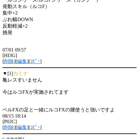
発動スキル（ルコF）
集中+2
ぶれ幅DOWN
反動軽減+2
挑発
07/01 09:57
[HI3G]
[
削除
][
編集
][
ｺﾋﾟｰ
]
▼[1]
カミナ
亀レスすいません
今はルコFXが実施されてます
ベルFXの足と一緒にルコFXの腰使うと強いですよ
08/15 18:14
[P02C]
[
削除
][
編集
][
ｺﾋﾟｰ
]