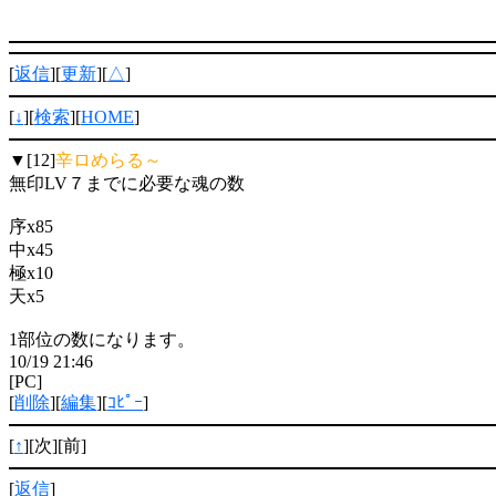
[
返信
][
更新
][
△
]
[
↓
][
検索
][
HOME
]
▼[12]
辛ロめらる～
無印LV７までに必要な魂の数
序x85
中x45
極x10
天x5
1部位の数になります。
10/19 21:46
[PC]
[
削除
][
編集
][
ｺﾋﾟｰ
]
[
↑
][次][前]
[
返信
]