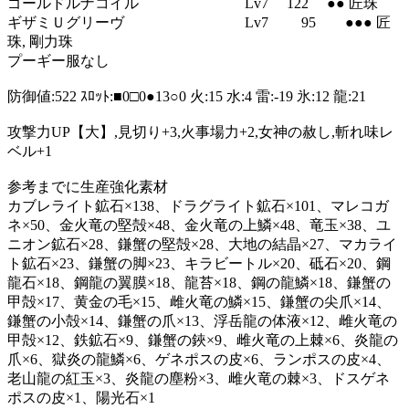
ゴールドルナコイル Lv7 122 ●● 匠珠
ギザミＵグリーヴ Lv7 95 ●●● 匠
珠, 剛力珠
プーギー服なし
防御値:522 ｽﾛｯﾄ:■0□0●13○0 火:15 水:4 雷:-19 氷:12 龍:21
攻撃力UP【大】,見切り+3,火事場力+2,女神の赦し,斬れ味レ
ベル+1
参考までに生産強化素材
カブレライト鉱石×138、ドラグライト鉱石×101、マレコガ
ネ×50、金火竜の堅殻×48、金火竜の上鱗×48、竜玉×38、ユ
ニオン鉱石×28、鎌蟹の堅殻×28、大地の結晶×27、マカライ
ト鉱石×23、鎌蟹の脚×23、キラビートル×20、砥石×20、鋼
龍石×18、鋼龍の翼膜×18、龍苔×18、鋼の龍鱗×18、鎌蟹の
甲殻×17、黄金の毛×15、雌火竜の鱗×15、鎌蟹の尖爪×14、
鎌蟹の小殻×14、鎌蟹の爪×13、浮岳龍の体液×12、雌火竜の
甲殻×12、鉄鉱石×9、鎌蟹の鋏×9、雌火竜の上棘×6、炎龍の
爪×6、獄炎の龍鱗×6、ゲネポスの皮×6、ランポスの皮×4、
老山龍の紅玉×3、炎龍の塵粉×3、雌火竜の棘×3、ドスゲネ
ポスの皮×1、陽光石×1