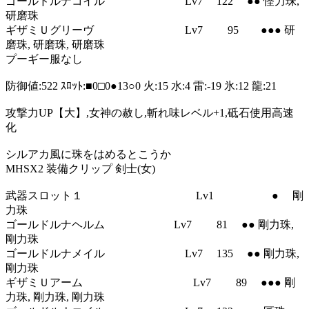
ゴールドルナコイル Lv7 122 ●● 怪力珠,
研磨珠
ギザミＵグリーヴ Lv7 95 ●●● 研
磨珠, 研磨珠, 研磨珠
プーギー服なし
防御値:522 ｽﾛｯﾄ:■0□0●13○0 火:15 水:4 雷:-19 氷:12 龍:21
攻撃力UP【大】,女神の赦し,斬れ味レベル+1,砥石使用高速
化
シルアカ風に珠をはめるとこうか
MHSX2 装備クリップ 剣士(女)
武器スロット１ Lv1 ● 剛
力珠
ゴールドルナヘルム Lv7 81 ●● 剛力珠,
剛力珠
ゴールドルナメイル Lv7 135 ●● 剛力珠,
剛力珠
ギザミＵアーム Lv7 89 ●●● 剛
力珠, 剛力珠, 剛力珠