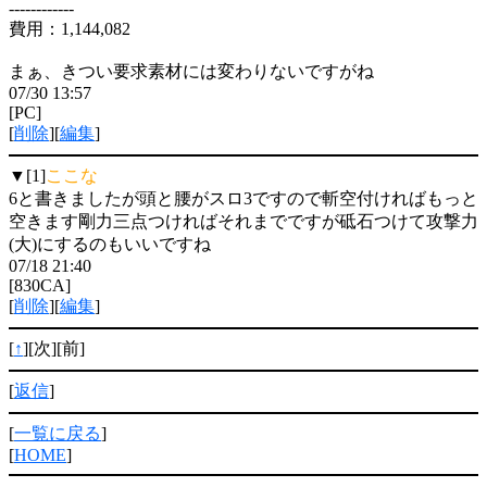
------------
費用：1,144,082
まぁ、きつい要求素材には変わりないですがね
07/30 13:57
[PC]
[
削除
][
編集
]
▼[1]
ここな
6と書きましたが頭と腰がスロ3ですので斬空付ければもっと
空きます剛力三点つければそれまでですが砥石つけて攻撃力
(大)にするのもいいですね
07/18 21:40
[830CA]
[
削除
][
編集
]
[
↑
][次][前]
[
返信
]
[
一覧に戻る
]
[
HOME
]