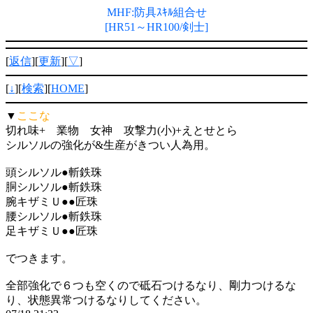
MHF:防具ｽｷﾙ組合せ
[HR51～HR100/剣士]
[
返信
][
更新
][
▽
]
[
↓
][
検索
][
HOME
]
▼
ここな
切れ味+ 業物 女神 攻撃力(小)+えとせとら
シルソルの強化が&生産がきつい人為用。
頭シルソル●斬鉄珠
胴シルソル●斬鉄珠
腕キザミＵ●●匠珠
腰シルソル●斬鉄珠
足キザミＵ●●匠珠
でつきます。
全部強化で６つも空くので砥石つけるなり、剛力つけるな
り、状態異常つけるなりしてください。