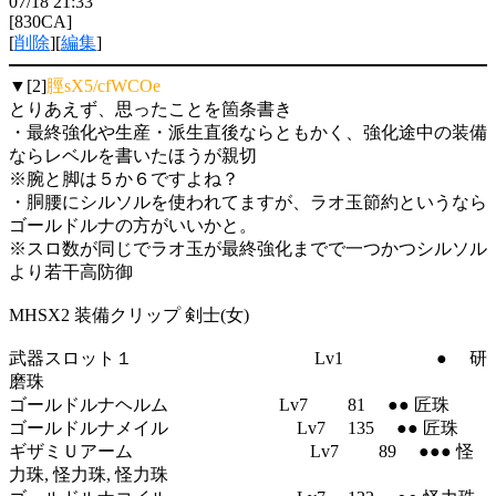
07/18 21:33
[830CA]
[
削除
][
編集
]
▼[2]
脛sX5/cfWCOe
とりあえず、思ったことを箇条書き
・最終強化や生産・派生直後ならともかく、強化途中の装備
ならレベルを書いたほうが親切
※腕と脚は５か６ですよね？
・胴腰にシルソルを使われてますが、ラオ玉節約というなら
ゴールドルナの方がいいかと。
※スロ数が同じでラオ玉が最終強化までで一つかつシルソル
より若干高防御
MHSX2 装備クリップ 剣士(女)
武器スロット１ Lv1 ● 研
磨珠
ゴールドルナヘルム Lv7 81 ●● 匠珠
ゴールドルナメイル Lv7 135 ●● 匠珠
ギザミＵアーム Lv7 89 ●●● 怪
力珠, 怪力珠, 怪力珠