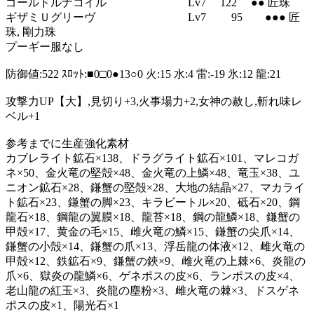
ゴールドルナコイル Lv7 122 ●● 匠珠
ギザミＵグリーヴ Lv7 95 ●●● 匠
珠, 剛力珠
プーギー服なし
防御値:522 ｽﾛｯﾄ:■0□0●13○0 火:15 水:4 雷:-19 氷:12 龍:21
攻撃力UP【大】,見切り+3,火事場力+2,女神の赦し,斬れ味レ
ベル+1
参考までに生産強化素材
カブレライト鉱石×138、ドラグライト鉱石×101、マレコガ
ネ×50、金火竜の堅殻×48、金火竜の上鱗×48、竜玉×38、ユ
ニオン鉱石×28、鎌蟹の堅殻×28、大地の結晶×27、マカライ
ト鉱石×23、鎌蟹の脚×23、キラビートル×20、砥石×20、鋼
龍石×18、鋼龍の翼膜×18、龍苔×18、鋼の龍鱗×18、鎌蟹の
甲殻×17、黄金の毛×15、雌火竜の鱗×15、鎌蟹の尖爪×14、
鎌蟹の小殻×14、鎌蟹の爪×13、浮岳龍の体液×12、雌火竜の
甲殻×12、鉄鉱石×9、鎌蟹の鋏×9、雌火竜の上棘×6、炎龍の
爪×6、獄炎の龍鱗×6、ゲネポスの皮×6、ランポスの皮×4、
老山龍の紅玉×3、炎龍の塵粉×3、雌火竜の棘×3、ドスゲネ
ポスの皮×1、陽光石×1