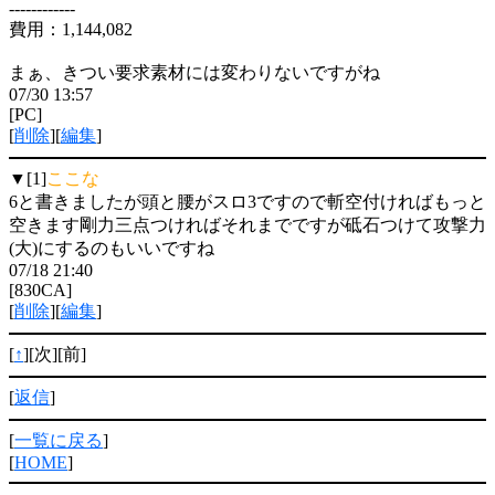
------------
費用：1,144,082
まぁ、きつい要求素材には変わりないですがね
07/30 13:57
[PC]
[
削除
][
編集
]
▼[1]
ここな
6と書きましたが頭と腰がスロ3ですので斬空付ければもっと
空きます剛力三点つければそれまでですが砥石つけて攻撃力
(大)にするのもいいですね
07/18 21:40
[830CA]
[
削除
][
編集
]
[
↑
][次][前]
[
返信
]
[
一覧に戻る
]
[
HOME
]