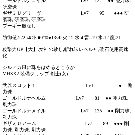
ゴールドルナコイル Lv7 122 ●● 怪力珠,
研磨珠
ギザミＵグリーヴ Lv7 95 ●●● 研
磨珠, 研磨珠, 研磨珠
プーギー服なし
防御値:522 ｽﾛｯﾄ:■0□0●13○0 火:15 水:4 雷:-19 氷:12 龍:21
攻撃力UP【大】,女神の赦し,斬れ味レベル+1,砥石使用高速
化
シルアカ風に珠をはめるとこうか
MHSX2 装備クリップ 剣士(女)
武器スロット１ Lv1 ● 剛
力珠
ゴールドルナヘルム Lv7 81 ●● 剛力珠,
剛力珠
ゴールドルナメイル Lv7 135 ●● 剛力珠,
剛力珠
ギザミＵアーム Lv7 89 ●●● 剛
力珠, 剛力珠, 剛力珠