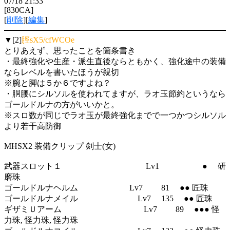
07/18 21:33
[830CA]
[
削除
][
編集
]
▼[2]
脛sX5/cfWCOe
とりあえず、思ったことを箇条書き
・最終強化や生産・派生直後ならともかく、強化途中の装備
ならレベルを書いたほうが親切
※腕と脚は５か６ですよね？
・胴腰にシルソルを使われてますが、ラオ玉節約というなら
ゴールドルナの方がいいかと。
※スロ数が同じでラオ玉が最終強化までで一つかつシルソル
より若干高防御
MHSX2 装備クリップ 剣士(女)
武器スロット１ Lv1 ● 研
磨珠
ゴールドルナヘルム Lv7 81 ●● 匠珠
ゴールドルナメイル Lv7 135 ●● 匠珠
ギザミＵアーム Lv7 89 ●●● 怪
力珠, 怪力珠, 怪力珠