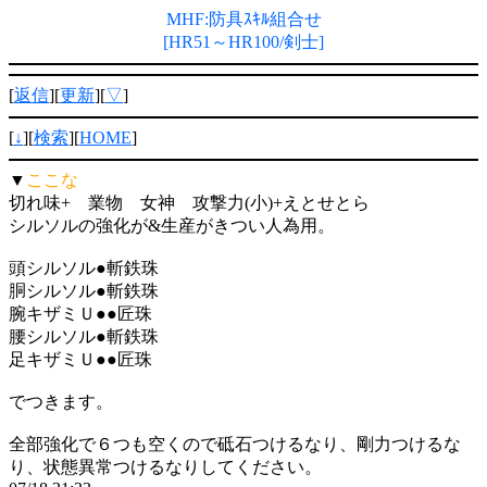
MHF:防具ｽｷﾙ組合せ
[HR51～HR100/剣士]
[
返信
][
更新
][
▽
]
[
↓
][
検索
][
HOME
]
▼
ここな
切れ味+ 業物 女神 攻撃力(小)+えとせとら
シルソルの強化が&生産がきつい人為用。
頭シルソル●斬鉄珠
胴シルソル●斬鉄珠
腕キザミＵ●●匠珠
腰シルソル●斬鉄珠
足キザミＵ●●匠珠
でつきます。
全部強化で６つも空くので砥石つけるなり、剛力つけるな
り、状態異常つけるなりしてください。