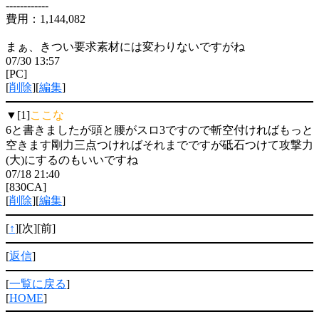
------------
費用：1,144,082
まぁ、きつい要求素材には変わりないですがね
07/30 13:57
[PC]
[
削除
][
編集
]
▼[1]
ここな
6と書きましたが頭と腰がスロ3ですので斬空付ければもっと
空きます剛力三点つければそれまでですが砥石つけて攻撃力
(大)にするのもいいですね
07/18 21:40
[830CA]
[
削除
][
編集
]
[
↑
][次][前]
[
返信
]
[
一覧に戻る
]
[
HOME
]