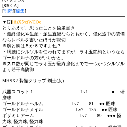
07/18 21:33
[830CA]
[
削除
][
編集
]
▼[2]
脛sX5/cfWCOe
とりあえず、思ったことを箇条書き
・最終強化や生産・派生直後ならともかく、強化途中の装備
ならレベルを書いたほうが親切
※腕と脚は５か６ですよね？
・胴腰にシルソルを使われてますが、ラオ玉節約というなら
ゴールドルナの方がいいかと。
※スロ数が同じでラオ玉が最終強化までで一つかつシルソル
より若干高防御
MHSX2 装備クリップ 剣士(女)
武器スロット１ Lv1 ● 研
磨珠
ゴールドルナヘルム Lv7 81 ●● 匠珠
ゴールドルナメイル Lv7 135 ●● 匠珠
ギザミＵアーム Lv7 89 ●●● 怪
力珠, 怪力珠, 怪力珠