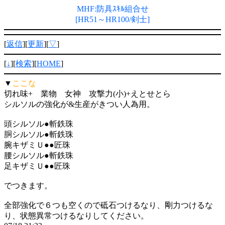
MHF:防具ｽｷﾙ組合せ
[HR51～HR100/剣士]
[
返信
][
更新
][
▽
]
[
↓
][
検索
][
HOME
]
▼
ここな
切れ味+ 業物 女神 攻撃力(小)+えとせとら
シルソルの強化が&生産がきつい人為用。
頭シルソル●斬鉄珠
胴シルソル●斬鉄珠
腕キザミＵ●●匠珠
腰シルソル●斬鉄珠
足キザミＵ●●匠珠
でつきます。
全部強化で６つも空くので砥石つけるなり、剛力つけるな
り、状態異常つけるなりしてください。