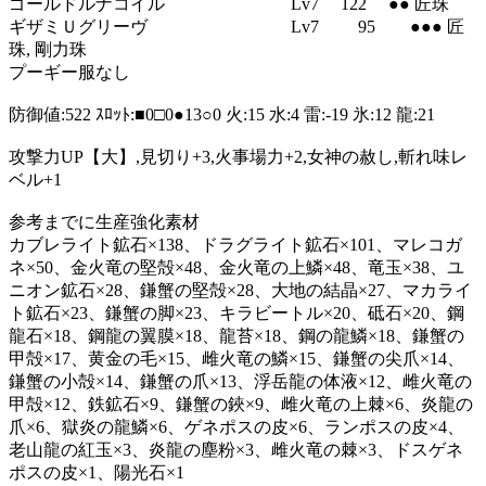
ゴールドルナコイル Lv7 122 ●● 匠珠
ギザミＵグリーヴ Lv7 95 ●●● 匠
珠, 剛力珠
プーギー服なし
防御値:522 ｽﾛｯﾄ:■0□0●13○0 火:15 水:4 雷:-19 氷:12 龍:21
攻撃力UP【大】,見切り+3,火事場力+2,女神の赦し,斬れ味レ
ベル+1
参考までに生産強化素材
カブレライト鉱石×138、ドラグライト鉱石×101、マレコガ
ネ×50、金火竜の堅殻×48、金火竜の上鱗×48、竜玉×38、ユ
ニオン鉱石×28、鎌蟹の堅殻×28、大地の結晶×27、マカライ
ト鉱石×23、鎌蟹の脚×23、キラビートル×20、砥石×20、鋼
龍石×18、鋼龍の翼膜×18、龍苔×18、鋼の龍鱗×18、鎌蟹の
甲殻×17、黄金の毛×15、雌火竜の鱗×15、鎌蟹の尖爪×14、
鎌蟹の小殻×14、鎌蟹の爪×13、浮岳龍の体液×12、雌火竜の
甲殻×12、鉄鉱石×9、鎌蟹の鋏×9、雌火竜の上棘×6、炎龍の
爪×6、獄炎の龍鱗×6、ゲネポスの皮×6、ランポスの皮×4、
老山龍の紅玉×3、炎龍の塵粉×3、雌火竜の棘×3、ドスゲネ
ポスの皮×1、陽光石×1