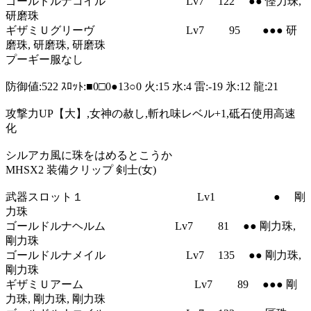
ゴールドルナコイル Lv7 122 ●● 怪力珠,
研磨珠
ギザミＵグリーヴ Lv7 95 ●●● 研
磨珠, 研磨珠, 研磨珠
プーギー服なし
防御値:522 ｽﾛｯﾄ:■0□0●13○0 火:15 水:4 雷:-19 氷:12 龍:21
攻撃力UP【大】,女神の赦し,斬れ味レベル+1,砥石使用高速
化
シルアカ風に珠をはめるとこうか
MHSX2 装備クリップ 剣士(女)
武器スロット１ Lv1 ● 剛
力珠
ゴールドルナヘルム Lv7 81 ●● 剛力珠,
剛力珠
ゴールドルナメイル Lv7 135 ●● 剛力珠,
剛力珠
ギザミＵアーム Lv7 89 ●●● 剛
力珠, 剛力珠, 剛力珠